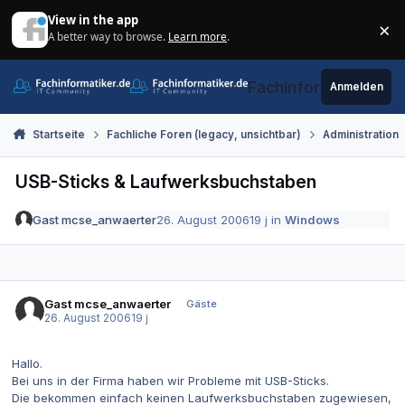
Zum Inhalt springen
View in the app
×
A better way to browse.
Learn more
.
Di
Fachinformatiker.de
Anmelden
Startseite
Fachliche Foren (legacy, unsichtbar)
Administration
USB-Sticks & Laufwerksbuchstaben
Gast mcse_anwaerter
26. August 2006
19 j
in
Windows
Gast mcse_anwaerter
Gäste
26. August 2006
19 j
Hallo.
Bei uns in der Firma haben wir Probleme mit USB-Sticks.
Die bekommen einfach keinen Laufwerksbuchstaben zugewiesen,