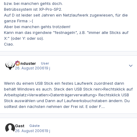
bzw. bei manchen gehts doch.
Betrübssystem ist XP-Pro-SP2.
Auf D ist leider seit Jahren ein Netzlaufwerk zugewiesen, für die
ganze Firma :-(
Aber bei manchen gehts trotzdem!
Kann man das irgendwie "festnageln", z.B. "immer alle Sticks auf
X:" (oder Y: oder so).
Ciao.
Autor-Statistiken
Hunduster
User
26. August 2006
19 j
Wenn du einem USB Stick ein festes Laufwerk zuordnest dann
behält Windows es auch. Steck den USB Stick rein>Rechtsklick auf
Arbeitsplatz>Verwatlen>Datenträgerverwaltung> Rechtsklick USB
Stick auswählen und Dann auf Laufwerksbuchstaben ändern. Du
solltest den nächsten nehmen der Frei ist. E oder F....
Gast
Gäste
26. August 2006
19 j