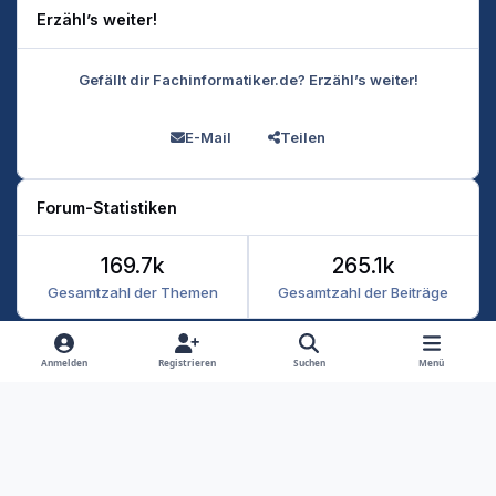
Erzähl’s weiter!
Gefällt dir Fachinformatiker.de? Erzähl’s weiter!
E-Mail
Teilen
Forum-Statistiken
169.7k
265.1k
Gesamtzahl der Themen
Gesamtzahl der Beiträge
Heller Modus
Dunkler Modus
Systemeinstellung
Anmelden
Registrieren
Suchen
Menü
Datenschutz
Kontakt
Cookies
RSS
Fachinformatiker 2026
Powered by
Invision Community