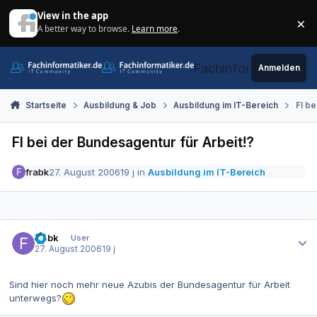
Zum Inhalt springen
View in the app
×
A better way to browse.
Learn more
.
Di
Fachinformatiker.de
Anmelden
Startseite
Ausbildung & Job
Ausbildung im IT-Bereich
FI be
FI bei der Bundesagentur für Arbeit!?
frabk
27. August 2006
19 j
in
Ausbildung im IT-Bereich
Autor-Statistiken
frabk
User
27. August 2006
19 j
Sind hier noch mehr neue Azubis der Bundesagentur für Arbeit
unterwegs?