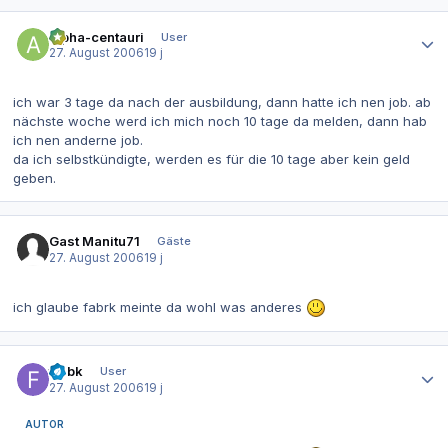
Autor-Statistiken
alpha-centauri
User
27. August 2006
19 j
ich war 3 tage da nach der ausbildung, dann hatte ich nen job. ab
nächste woche werd ich mich noch 10 tage da melden, dann hab
ich nen anderne job.
da ich selbstkündigte, werden es für die 10 tage aber kein geld
geben.
Gast Manitu71
Gäste
27. August 2006
19 j
ich glaube fabrk meinte da wohl was anderes
Autor-Statistiken
frabk
User
27. August 2006
19 j
AUTOR