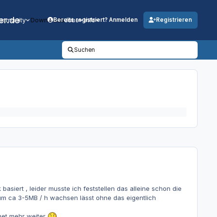
er.de
mmunity
Downloads
Jobs
Info
Bereits registriert? Anmelden
Registrieren
Suchen
siert , leider musste ich feststellen das alleine schon die
um ca 3-5MB / h wachsen lässt ohne das eigentlich
net mehr weiter