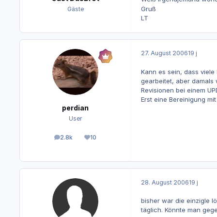
Gruß
Gäste
LT
27. August 2006
19 j
Kann es sein, dass viele
gearbeitet, aber damals 
Revisionen bei einem UP
Erst eine Bereinigung mi
perdian
User
2.8k
10
Beiträge
Reputation
28. August 2006
19 j
bisher war die einzigle 
täglich. Könnte man geg