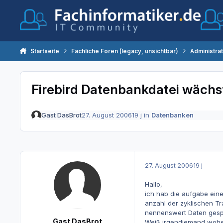
Zum Inhalt springen
Startseite
Fachliche Foren (legacy, unsichtbar)
Administra
Firebird Datenbankdatei wächs
Gast DasBrot
27. August 2006
19 j
in
Datenbanken
27. August 2006
19 j
Hallo,
ich hab die aufgabe eine
anzahl der zyklischen T
nennenswert Daten gesp
Gast DasBrot
Weiß irgendjemand wohe