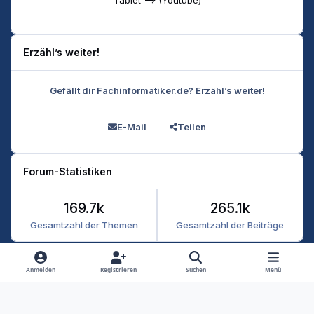
Erzähl’s weiter!
Gefällt dir Fachinformatiker.de? Erzähl’s weiter!
E-Mail
Teilen
Forum-Statistiken
169.7k
265.1k
Gesamtzahl der Themen
Gesamtzahl der Beiträge
Heller Modus
Dunkler Modus
Systemeinstellung
Anmelden
Registrieren
Suchen
Menü
Datenschutz
Kontakt
Cookies
RSS
Fachinformatiker 2026
Powered by
Invision Community