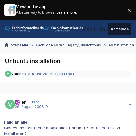
Zum Inhalt springen
View in the app
×
A better way to browse.
Learn more
.
Di
Fachinformatiker.de
Anmelden
Startseite
Fachliche Foren (legacy, unsichtbar)
Administration
Unbuntu installation
VBler
28. August 2006
19 j
in
Linux
Autor-Statistiken
VBler
User
28. August 2006
19 j
Hallo an alle
Gibt es eine einfache moglichkeit Unbuntu 6. auf einen PC zu
installieren?