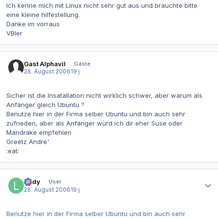
Ich kenne mich mit Linux nicht sehr gut aus und bräuchte bitte
eine kleine hilfestellung.
Danke im vorraus
VBler
Gast Alphavil
Gäste
28. August 2006
19 j
Sicher ist die Insatallation nicht wirklich schwer, aber warum als
Anfänger gleich Ubuntu ?
Benutze hier in der Firma selber Ubuntu und bin auch sehr
zufrieden, aber als Anfänger würd ich dir eher Suse oder
Mandrake empfehlen
Greetz Andre'
:eat:
Autor-Statistiken
lordy
User
28. August 2006
19 j
Benutze hier in der Firma selber Ubuntu und bin auch sehr