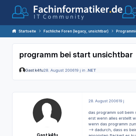
Zum Inhalt springen
Startseite
Fachliche Foren (legacy, unsichtbar)
Programmi
programm bei start unsichtbar
Gast k4fu
28. August 2006
19 j
in
.NET
28. August 2006
19 j
das programm soll beim st
erst wenn alles erstellt
wenn das programm zum zw
--> dadurch, dass es beim
Gast k4fu
ansonsten flackert es ku