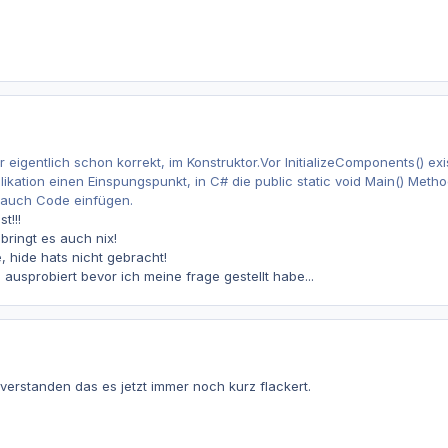
 eigentlich schon korrekt, im Konstruktor.Vor InitializeComponents() exi
plikation einen Einspungspunkt, in C# die public static void Main() Meth
u auch Code einfügen.
t!!!
bringt es auch nix!
e, hide hats nicht gebracht!
ausprobiert bevor ich meine frage gestellt habe...
 verstanden das es jetzt immer noch kurz flackert.