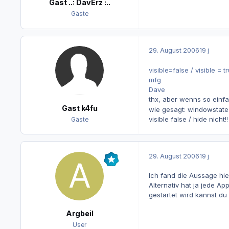
Gast ..: DavErz :..
Gäste
29. August 2006
19 j
visible=false / visible = t
mfg
Dave
thx, aber wenns so einfa
Gast k4fu
wie gesagt: windowstate 
visible false / hide nicht!!
Gäste
29. August 2006
19 j
Ich fand die Aussage hier
Alternativ hat ja jede Ap
gestartet wird kannst d
Argbeil
User