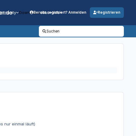
er.de
mmunity
Downloads
Jobs
Info
Bereits registriert? Anmelden
Registrieren
Suchen
 nur einmal läuft)