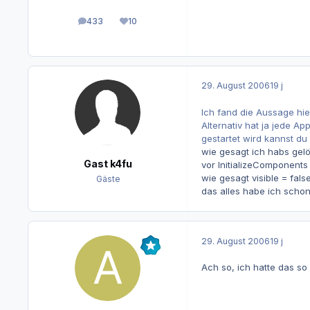
433
10
Beiträge
Reputation
29. August 2006
19 j
Ich fand die Aussage hier
Alternativ hat ja jede Ap
gestartet wird kannst d
wie gesagt ich habs gelös
Gast k4fu
vor InitializeComponents 
wie gesagt visible = fals
Gäste
das alles habe ich schon 
29. August 2006
19 j
Ach so, ich hatte das so