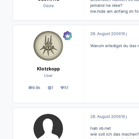
jemand ne idee?
Gäste
me.hide am anfang im for
28. August 2006
19 j
Warum erledigst du das n
Klotzkopp
User
9.9k
1
51
Beiträge
Lösungen
Reputation
28. August 2006
19 j
hab vb.net
wie soll ich das machen