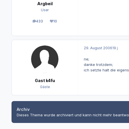
Argbeil
User
433
10
Beiträge
Reputation
29. August 2006
19 j
ne;
danke trotzdem;
ich setzte halt die eige
Gast k4fu
Gäste
Archiv
Dieses Thema wurde archiviert und kann nicht mehr beantwo