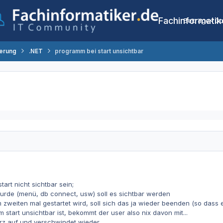
Fachinformatik
Beiträge
Co
erung
.NET
programm bei start unsichtbar
art nicht sichtbar sein;
 wurde (menü, db connect, usw) soll es sichtbar werden
eiten mal gestartet wird, soll sich das ja wieder beenden (so dass es
 start unsichtbar ist, bekommt der user also nix davon mit...
rz auf und verschwindet wieder...