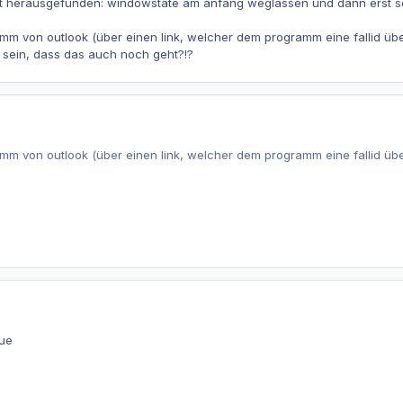
eit herausgefunden: windowstate am anfang weglassen und dann erst se
m von outlook (über einen link, welcher dem programm eine fallid übergi
 sein, dass das auch noch geht?!?
m von outlook (über einen link, welcher dem programm eine fallid übergi
rue