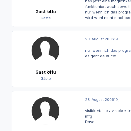
hab jetzt eine möglichk
funktioniert auch soweit!
Gast k4fu
nur wenn ich das program
wird wohl nicht machbar
Gäste
28. August 2006
19 j
nur wenn ich das program
es geht da auch!
Gast k4fu
Gäste
28. August 2006
19 j
visible=false / visible = t
mfg
Dave