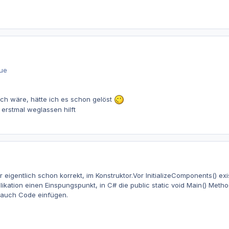
rue
ch wäre, hätte ich es schon gelöst
erstmal weglassen hilft
 eigentlich schon korrekt, im Konstruktor.Vor InitializeComponents() exi
plikation einen Einspungspunkt, in C# die public static void Main() Meth
u auch Code einfügen.