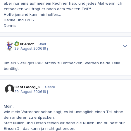
aber nur eins auf meinem Rechner hab, und jedes Mal wenn ich
entpacken will fragt er nach dem zweiten Teil?!
Hoffe jemand kann mir helfen...
Danke und Gruß
Dennis
Autor-Statistiken
User-Root
User
29. August 2006
19 j
um ein 2-teiliges RAR-Archiv zu entpacken, werden beide Teile
benötigt.
Gast Georg_K
Gäste
29. August 2006
19 j
Moin,
wie mein Vorredner schon sagt, es ist unmöglich einen Teil ohne
den anderen zu entpacken.
Statt Nullen und Einsen fehlen dir dann die Nullen und du hast nur
Einsen:D , das kann ja nicht gut enden.