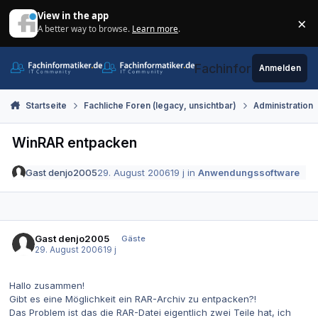
Zum Inhalt springen
View in the app
×
A better way to browse.
Learn more
.
Di
Fachinformatiker.de
Anmelden
Startseite
Fachliche Foren (legacy, unsichtbar)
Administration
WinRAR entpacken
Gast denjo2005
29. August 2006
19 j
in
Anwendungssoftware
Gast denjo2005
Gäste
29. August 2006
19 j
Hallo zusammen!
Gibt es eine Möglichkeit ein RAR-Archiv zu entpacken?!
Das Problem ist das die RAR-Datei eigentlich zwei Teile hat, ich