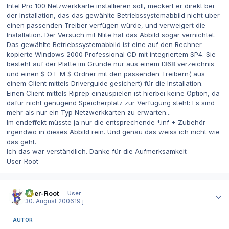
Intel Pro 100 Netzwerkkarte installieren soll, meckert er direkt bei
der Installation, das das gewählte Betriebssystemabbild nicht uber
einen passenden Treiber verfügen würde, und verweigert die
Installation. Der Versuch mit Nlite hat das Abbild sogar vernichtet.
Das gewählte Betriebssystemabbild ist eine auf den Rechner
kopierte Windows 2000 Professional CD mit integriertem SP4. Sie
besteht auf der Platte im Grunde nur aus einem I368 verzeichnis
und einen $ O E M $ Ordner mit den passenden Treibern( aus
einem Client mittels Driverguide gesichert) für die Installation.
Einen Client mittels Riprep einzuspielen ist hierbei keine Option, da
dafür nicht genügend Speicherplatz zur Verfügung steht: Es sind
mehr als nur ein Typ Netzwerkkarten zu erwarten...
Im endeffekt müsste ja nur die entsprechende *.inf + Zubehör
irgendwo in dieses Abbild rein. Und genau das weiss ich nicht wie
das geht.
Ich das war verständlich. Danke für die Aufmerksamkeit
User-Root
Autor-Statistiken
User-Root
User
30. August 2006
19 j
AUTOR