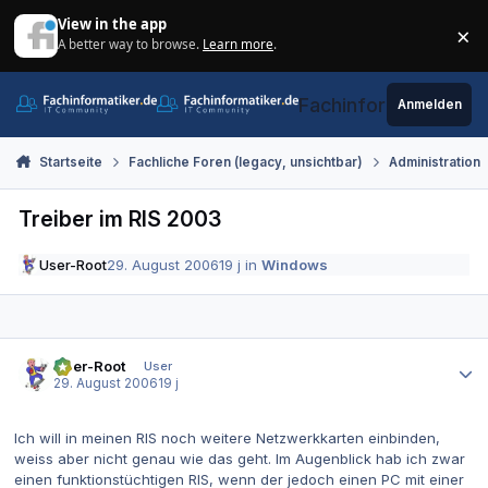
Zum Inhalt springen
View in the app
×
A better way to browse.
Learn more
.
Di
Fachinformatiker.de
Anmelden
Startseite
Fachliche Foren (legacy, unsichtbar)
Administration
Treiber im RIS 2003
User-Root
29. August 2006
19 j
in
Windows
Autor-Statistiken
User-Root
User
29. August 2006
19 j
Ich will in meinen RIS noch weitere Netzwerkkarten einbinden,
weiss aber nicht genau wie das geht. Im Augenblick hab ich zwar
einen funktionstüchtigen RIS, wenn der jedoch einen PC mit einer