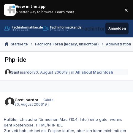
Zum Inhalt springen
View in the app
×
A better way to browse.
Learn more
.
Di
Fachinformatiker.de
Anmelden
Startseite
Fachliche Foren (legacy, unsichtbar)
Administration
Php-ide
Gast isardor
30. August 2006
19 j
in
All about Macintosh
Gast isardor
Gäste
30. August 2006
19 j
Hallöle, ich suche für meinen Mac (10.4, Intel) eine gute, wenns
geht kostenlose, HTML/PHP-IDE.
Zur zeit hab ich bei mir Eclipse laufen, aber ich kann mich mit der