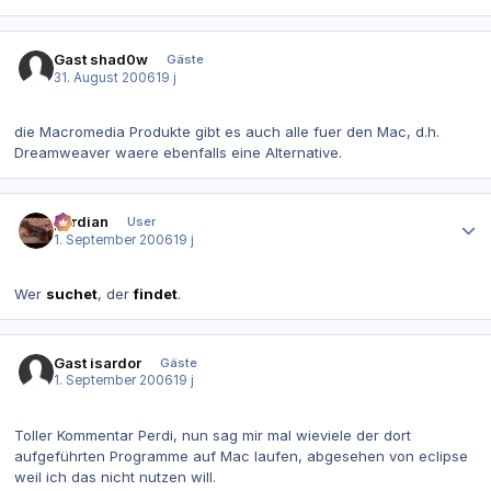
Gast shad0w
Gäste
31. August 2006
19 j
die Macromedia Produkte gibt es auch alle fuer den Mac, d.h.
Dreamweaver waere ebenfalls eine Alternative.
Autor-Statistiken
perdian
User
1. September 2006
19 j
Wer
suchet
, der
findet
.
Gast isardor
Gäste
1. September 2006
19 j
Toller Kommentar Perdi, nun sag mir mal wieviele der dort
aufgeführten Programme auf Mac laufen, abgesehen von eclipse
weil ich das nicht nutzen will.