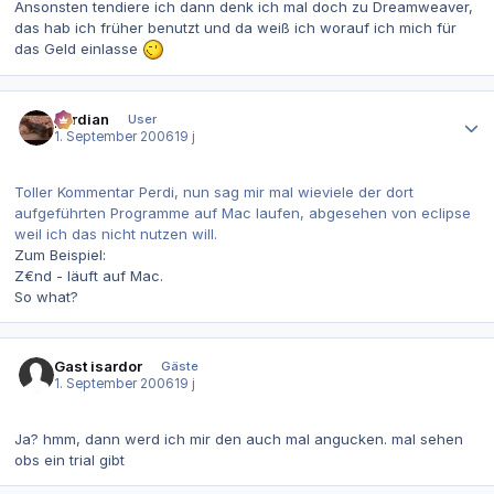
Ansonsten tendiere ich dann denk ich mal doch zu Dreamweaver,
das hab ich früher benutzt und da weiß ich worauf ich mich für
das Geld einlasse
Autor-Statistiken
perdian
User
1. September 2006
19 j
Toller Kommentar Perdi, nun sag mir mal wieviele der dort
aufgeführten Programme auf Mac laufen, abgesehen von eclipse
weil ich das nicht nutzen will.
Zum Beispiel:
Z€nd - läuft auf Mac.
So what?
Gast isardor
Gäste
1. September 2006
19 j
Ja? hmm, dann werd ich mir den auch mal angucken. mal sehen
obs ein trial gibt