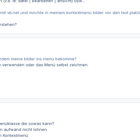
z.b. ie: datei | bearbeiten | ansicht) usw...
 mit vb.net und möchte in meinem kontextmenü bilder vor den text platzi
rstehen?
tzdem meine bilder ins menü bekomme?
e verwenden oder das Menü selbst zeichnen.
menüklasse die sowas kann?
n aufwand nicht lohnen.
in Kontextmenü