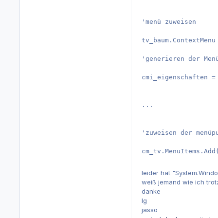
'menü zuweisen

tv_baum.ContextMenu 
'generieren der Menü
cmi_eigenschaften =
...

'zuweisen der menüpu
cm_tv.MenuItems.Add
leider hat "System.Wind
weiß jemand wie ich tro
danke
lg
jasso