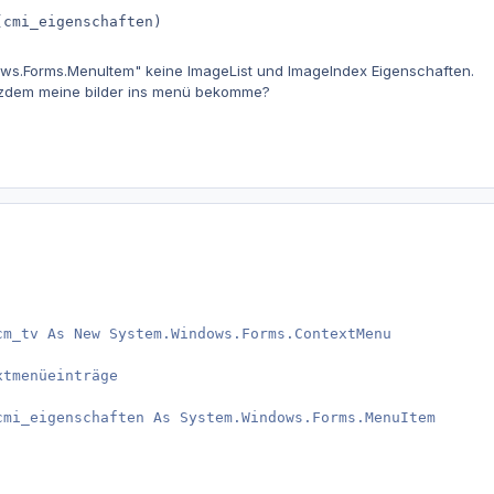
(cmi_eigenschaften)
ows.Forms.MenuItem" keine ImageList und ImageIndex Eigenschaften.
tzdem meine bilder ins menü bekomme?
cm_tv As New System.Windows.Forms.ContextMenu

tmenüeinträge 

cmi_eigenschaften As System.Windows.Forms.MenuItem
