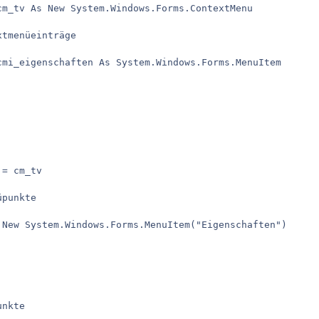
cm_tv As New System.Windows.Forms.ContextMenu

tmenüeinträge 

cmi_eigenschaften As System.Windows.Forms.MenuItem

= cm_tv

punkte

 New System.Windows.Forms.MenuItem("Eigenschaften")

nkte
