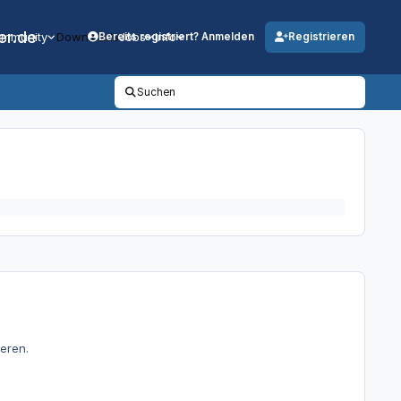
er.de
mmunity
Downloads
Jobs
Info
Bereits registriert? Anmelden
Registrieren
Suchen
eren.