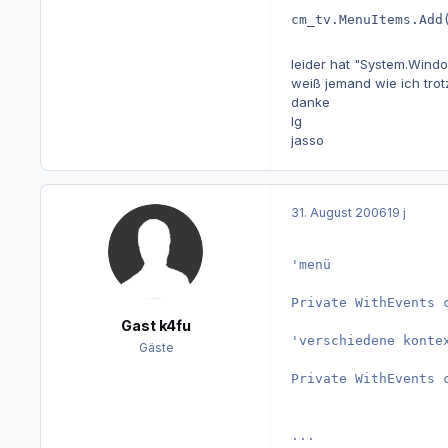
cm_tv.MenuItems.Add
leider hat "System.Wind
weiß jemand wie ich tro
danke
lg
jasso
31. August 2006
19 j
'menü

Private WithEvents 
Gast k4fu
'verschiedene kontex
Gäste
Private WithEvents 
...
