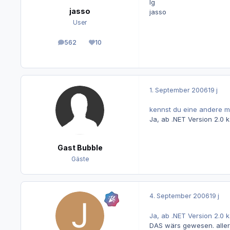
lg
jasso
jasso
User
562
10
Beiträge
Reputation
1. September 2006
19 j
kennst du eine andere 
Ja, ab .NET Version 2.0
Gast Bubble
Gäste
4. September 2006
19 j
Ja, ab .NET Version 2.0
DAS wärs gewesen. allerd