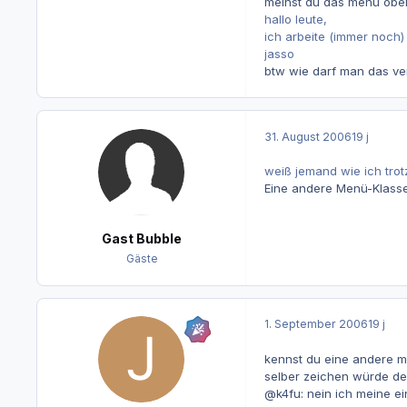
meinst du das menü oben (
hallo leute,
ich arbeite (immer noch)
jasso
btw wie darf man das ve
31. August 2006
19 j
weiß jemand wie ich tro
Eine andere Menü-Klass
Gast Bubble
Gäste
1. September 2006
19 j
kennst du eine andere 
selber zeichen würde de
@k4fu: nein ich meine e