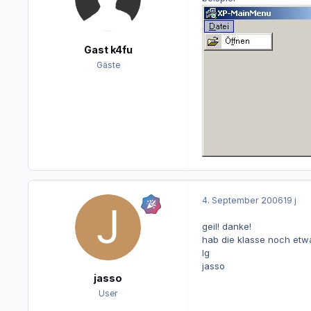
Gast k4fu
Gäste
4. September 2006
19 j
geil! danke!
hab die klasse noch etwas
lg
jasso
jasso
User