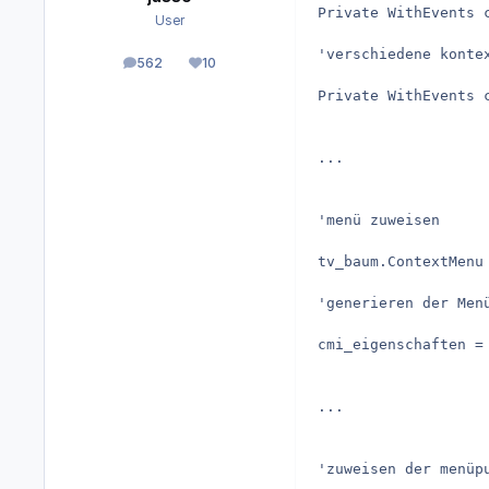
Private WithEvents 
User
'verschiedene kontex
562
10
Beiträge
Reputation
Private WithEvents 
...

'menü zuweisen

tv_baum.ContextMenu 
'generieren der Menü
cmi_eigenschaften =
...

'zuweisen der menüpu