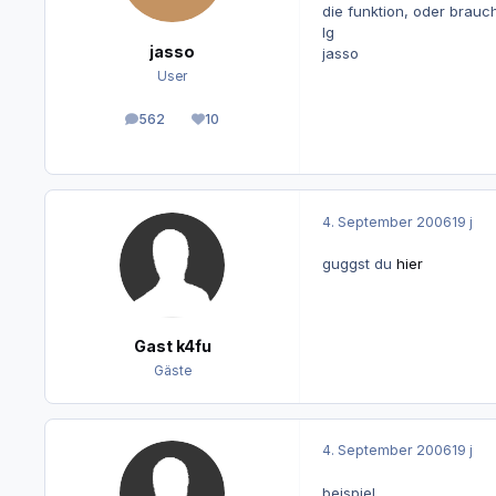
die funktion, oder brauc
lg
jasso
jasso
User
562
10
Beiträge
Reputation
4. September 2006
19 j
guggst du
hier
Gast k4fu
Gäste
4. September 2006
19 j
beispiel