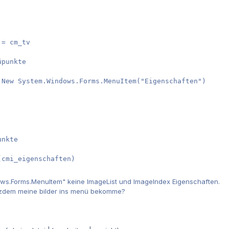
= cm_tv

punkte

 New System.Windows.Forms.MenuItem("Eigenschaften")

nkte

(cmi_eigenschaften)
ows.Forms.MenuItem" keine ImageList und ImageIndex Eigenschaften.
tzdem meine bilder ins menü bekomme?