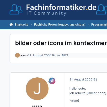
Zum Inhalt springen
Startseite
Fachliche Foren (legacy, unsichtbar)
Programmi
bilder oder icons im kontextme
jasso
31. August 2006
19 j
in
.NET
31. August 2006
19 j
hallo leute,
ich arbeite (immer noch)
'menü

jasso