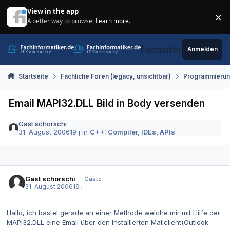
Zum Inhalt springen
View in the app
×
A better way to browse.
Learn more
.
Di
Fachinformatiker.de
Anmelden
Startseite
Fachliche Foren (legacy, unsichtbar)
Programmieru
Email MAPI32.DLL Bild in Body versenden
Gast schorschi
31. August 2006
19 j
in
C++: Compiler, IDEs, APIs
Gast schorschi
Gäste
31. August 2006
19 j
Hallo, ich bastel gerade an einer Methode welche mir mit Hilfe der
MAPI32.DLL eine Email über den Installierten Mailclient(Outlook