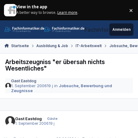
Zum Inhalt springen
View in the app
×
A better way to browse.
Learn more
.
Di
Fachinformatiker.de
Anmelden
Startseite
Ausbildung & Job
IT-Arbeitswelt
Jobsuche, Bew
Arbeitszeugniss "er übersah nichts
Wesentliches"
Gast Eastdog
1. September 2006
19 j
in
Jobsuche, Bewerbung und
Zeugnisse
Gast Eastdog
Gäste
1. September 2006
19 j