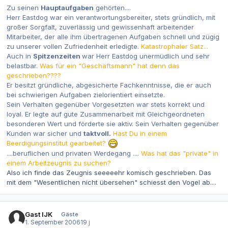
Zu seinen
Hauptaufgaben
gehörten....
Herr Eastdog war ein verantwortungsbereiter, stets gründlich, mit
großer Sorgfalt, zuverlässig und gewissenhaft arbeitender
Mitarbeiter, der alle ihm übertragenen Aufgaben schnell und zügig
zu unserer vollen Zufriedenheit erledigte.
Katastrophaler Satz...
Auch in
Spitzenzeiten
war Herr Eastdog unermüdlich und sehr
belastbar.
Was für ein "Geschäftsmann" hat denn das
geschrieben????
Er besitzt gründliche, abgesicherte Fachkenntnisse, die er auch
bei schwierigen Aufgaben zielorientiert einsetzte.
Sein Verhalten gegenüber Vorgesetzten war stets korrekt und
loyal. Er legte auf gute Zusammenarbeit mit Gleichgeordneten
besonderen Wert und förderte sie aktiv. Sein Verhalten gegenüber
Kunden war sicher und
taktvoll.
Hast Du in einem
Beerdigungsinstitut gearbeitet?
....beruflichen und privaten Werdegang ....
Was hat das "private" in
einem Arbeitzeugnis zu suchen?
Also ich finde das Zeugnis seeeeehr komisch geschrieben. Das
mit dem "Wesentlichen nicht übersehen" schiesst den Vogel ab....
Gast IJK
Gäste
1. September 2006
19 j