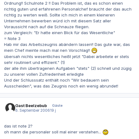
Ordnung!! Schulnote 2 !! Das Problem ist, das es schon einen
richtig guten und erfahrenen Personalchef braucht der das auch
richtig zu werten weiß. Sollte ich mich in einem kleineren
Unternehmen bewerben würd ich mit diesem Satz aller
Voraussicht nach auf die Schnauze fliegen.
zum Vergleich: "Er hatte einen Blick für das Wesentliche"
= Note 3
Hab mir das Arbeitszeugnis abändern lassen!! Das gute war, das
mein Chef meinte mach mal nen Vorschlag!!
übersah nichts wesentliches heißt jetzt "Dabei arbeitete er stets
sehr routiniert und effizient." (1)
der alle ihm übertragenen Aufgaben "stets" (2) schnell und zügig
zu unserer vollen Zufriedenheit erledigte
Und der Schlusssatz enthält noch "Wir bedauern sein
Ausscheiden", was das Zeugnis noch ein wenig abrundet!
Gast Beelzebub
Gäste
6. September 2006
19 j
das ist note 2?
oh mann die personaler soll mal einer verstehen...