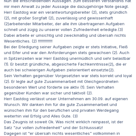
Nun die entscheidenden Aussagen. zum besseren Verständnis hat
mir mein Anwalt zu jeder Aussage die dazugehörige Note gesagt.
Herr Eastdog war ein verantwortungsbereiter (2), stets gründlich
(2), mit großer Sorgfalt (2), zuverlässig und gewissenhaft
(2)arbeitender Mitarbeiter, der alle ihm übertragenen Aufgaben
schnell und zügig zu unserer vollen Zufriedenheit erledigte.(3)
Dabei arbeite er umsichtig und zweckmäßig und übersah nichts
Wesentliches. (2) !!!!!!!!!!!!!!!!
Bei der Erledigung seiner Aufgaben zeigte er stets Initiative, Fleiß
und Eifer und war den Anforderungen stets gewachsen (2). Auch
in Spitzenzeiten war Herr Eastdog unermüdlich und sehr belastbar
(1). Er besitzt gründliche, abgesicherte Fachkenntnisse(2), die er
auch bei schwierigen Aufgaben zielorientiert einsetzte(2).
Sein Verhalten gegenüber Vorgesetzten war stets korrekt und loyal
(2). Er legte auf gute Zusammenarbeit mit Gleichgeordneten
besonderen Wert und förderte sie aktiv (1). Sein Verhalten
gegenüber Kunden war sicher und taktvoll (2).
Herr Eastdog verlässt unser Unternehmen am 30.09. auf eigenen
Wunsch. Wir danken ihm für die gute Zusammenarbeit und
wünschen ihm für den beruflichen und privaten Werdegang
weiterhin viel Erfolg und Alles Gute. (3)
Das Zeugnis ist soweit Ok. Was nicht wirklich reinpasst, ist der
Satz "zur vollen zufriedenheit" und der Schlusssatz!
Dagegen ist "er übersah nichts wesentliches" vollkommen in