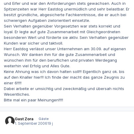
und Eifer und war den Anforderungen stets gewachsen. Auch in
Spitzenzeiten war Herr Eastdog unermüdlich und sehr belastbar. Er
besitzt gründliche, abgesicherte Fachkenntnisse, die er auch bei
schwierigen Aufgaben zielorientiert einsetzte.
Sein Verhalten gegenüber Vorgesetzten war stets korrekt und
loyal. Er legte auf gute Zusammenarbeit mit Gleichgeordneten
besonderen Wert und förderte sie aktiv. Sein Verhalten gegenüber
Kunden war sicher und taktvoll.
Herr Eastdog verlässt unser Unternehmen am 30.09. auf eigenen
Wunsch. Wir danken ihm für die gute Zusammenarbeit und
wünschen ihm für den beruflichen und privaten Werdegang
weiterhin viel Erfolg und Alles Gute.
Keine Ahnung was ich davon halten soll!!! Eigentlich ganz ok. bis
auf den Knaller hier!!! Ich finde der macht das ganze Zeugnis zu
einer 6!!!!!
Dabei arbeite er umsichtig und zweckmäßig und übersah nichts
Wesentliches.
Bitte mal ein paar Meinungen!!!!!
Gast Zora
Gäste
1. September 2006
19 j