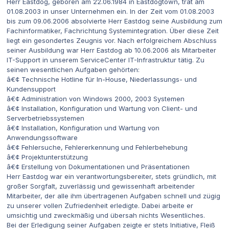
Herr Eastdog, geboren am 22.06.1984 in Eastdogtown, trat am
01.08.2003 in unser Unternehmen ein. In der Zeit vom 01.08.2003
bis zum 09.06.2006 absolvierte Herr Eastdog seine Ausbildung zum
Fachinformatiker, Fachrichtung Systemintegration. Über diese Zeit
liegt ein gesondertes Zeugnis vor. Nach erfolgreichem Abschluss
seiner Ausbildung war Herr Eastdog ab 10.06.2006 als Mitarbeiter
IT-Support in unserem ServiceCenter IT-Infrastruktur tätig. Zu
seinen wesentlichen Aufgaben gehörten:
â€¢ Technische Hotline für In-House, Niederlassungs- und
Kundensupport
â€¢ Administration von Windows 2000, 2003 Systemen
â€¢ Installation, Konfiguration und Wartung von Client- und
Serverbetriebssystemen
â€¢ Installation, Konfiguration und Wartung von
Anwendungssoftware
â€¢ Fehlersuche, Fehlererkennung und Fehlerbehebung
â€¢ Projektunterstützung
â€¢ Erstellung von Dokumentationen und Präsentationen
Herr Eastdog war ein verantwortungsbereiter, stets gründlich, mit
großer Sorgfalt, zuverlässig und gewissenhaft arbeitender
Mitarbeiter, der alle ihm übertragenen Aufgaben schnell und zügig
zu unserer vollen Zufriedenheit erledigte. Dabei arbeite er
umsichtig und zweckmäßig und übersah nichts Wesentliches.
Bei der Erledigung seiner Aufgaben zeigte er stets Initiative, Fleiß