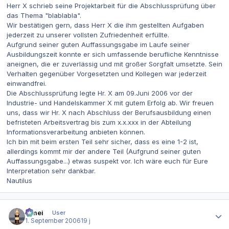
Herr X schrieb seine Projektarbeit für die Abschlussprüfung über
das Thema "blablabla".
Wir bestätigen gern, dass Herr X die ihm gestellten Aufgaben
jederzeit zu unserer vollsten Zufriedenheit erfüllte.
Aufgrund seiner guten Auffassungsgabe im Laufe seiner
Ausbildungszeit konnte er sich umfassende berufliche Kenntnisse
aneignen, die er zuverlässig und mit großer Sorgfalt umsetzte. Sein
Verhalten gegenüber Vorgesetzten und Kollegen war jederzeit
einwandfrei.
Die Abschlussprüfung legte Hr. X am 09.Juni 2006 vor der
Industrie- und Handelskammer X mit gutem Erfolg ab. Wir freuen
uns, dass wir Hr. X nach Abschluss der Berufsausbildung einen
befristeten Arbeitsvertrag bis zum x.x.xxx in der Abteilung
Informationsverarbeitung anbieten können.
Ich bin mit beim ersten Teil sehr sicher, dass es eine 1-2 ist,
allerdings kommt mir der andere Teil (Aufgrund seiner guten
Auffassungsgabe...) etwas suspekt vor. Ich wäre euch für Eure
Interpretation sehr dankbar.
Nautilus
Autor-Statistiken
bimei
User
1. September 2006
19 j