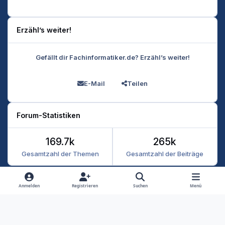
Erzähl’s weiter!
Gefällt dir Fachinformatiker.de? Erzähl’s weiter!
E-Mail
Teilen
Forum-Statistiken
169.7k
265k
Gesamtzahl der Themen
Gesamtzahl der Beiträge
Heller Modus
Dunkler Modus
Systemeinstellung
Anmelden
Registrieren
Suchen
Menü
Datenschutz
Kontakt
Cookies
RSS
Fachinformatiker 2026
Powered by
Invision Community