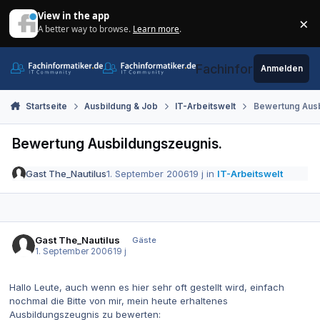
Zum Inhalt springen
View in the app
×
A better way to browse.
Learn more
.
Di
Fachinformatiker.de
Anmelden
Startseite
Ausbildung & Job
IT-Arbeitswelt
Bewertung Ausb
Bewertung Ausbildungszeugnis.
Gast The_Nautilus
1. September 2006
19 j
in
IT-Arbeitswelt
Gast The_Nautilus
Gäste
1. September 2006
19 j
Hallo Leute, auch wenn es hier sehr oft gestellt wird, einfach
nochmal die Bitte von mir, mein heute erhaltenes
Ausbildungszeugnis zu bewerten: