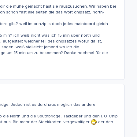
u dir die mühe gemacht hast sie rauszusuchen. Wir haben bei
ch schon fast alle seiten die das Wort chipsatz, north-
ere gibt? weil im prinzip is doch jedes mainboard gleich
5 min? ich weiß nicht was ich 15 min über north und
ufgestellt welcher teil des chipsatzes wofür da ist,
sagen. weiß vielleicht jemand wo ich die
idge um 15 min um zu bekommen? Danke nochmal für die
idge. Jedoch ist es durchaus möglich das andere
b die North und die Southbridge, Taktgeber und den I. O. Chip.
ut aus. Bin mehr der Steckkarten-vergewaltiger
der den