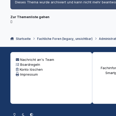
Dieses Thema wurde archiviert und kann nicht mehr beantwo
Zur Themenliste gehen
Startseite
Fachliche Foren (legacy, unsichtbar)
Administra
Nachricht an's Team
Boardregeln
Fachinfor
Konto löschen
Smartp
Impressum
Heller Modus
Dunkler Modus
Systemeinstellung