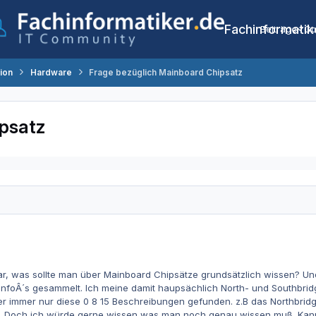
Fachinformatik
Beiträge
Co
tion
Hardware
Frage bezüglich Mainboard Chipsatz
psatz
r, was sollte man über Mainboard Chipsätze grundsätzlich wissen? Und
InfoÂ´s gesammelt. Ich meine damit haupsächlich North- und Southbri
r immer nur diese 0 8 15 Beschreibungen gefunden. z.B das Northbridge
t. Doch ich würde gerne wissen was man noch genau wissen muß. Kann 