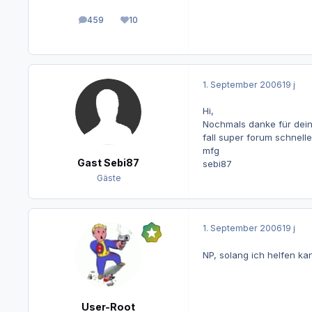
459
10
Beiträge
Reputation
1. September 2006
19 j
Hi,
Nochmals danke für dein
fall super forum schnel
mfg
Gast Sebi87
sebi87
Gäste
1. September 2006
19 j
NP, solang ich helfen ka
User-Root