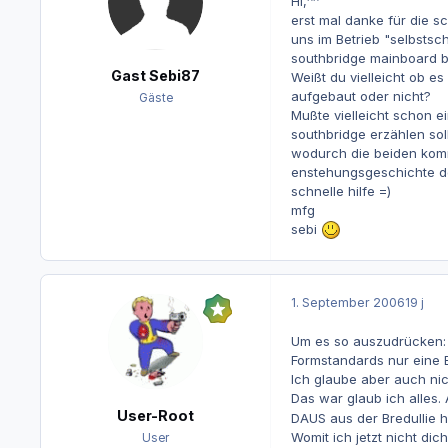
Hi,^^
erst mal danke für die s
uns im Betrieb "selbstsch
southbridge mainboard be
Gast Sebi87
Weißt du vielleicht ob e
aufgebaut oder nicht?
Gäste
Mußte vielleicht schon e
southbridge erzählen sol
wodurch die beiden kommu
enstehungsgeschichte de
schnelle hilfe =)
mfg
sebi
1. September 2006
19 j
Um es so auszudrücken: 
Formstandards nur eine B
Ich glaube aber auch nich
Das war glaub ich alles
User-Root
DAUS aus der Bredullie hil
Womit ich jetzt nicht dic
User