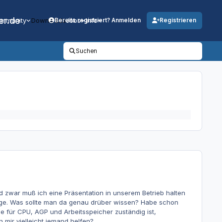
er.de
mmunity
Downloads
Jobs
Info
Bereits registriert? Anmelden
Registrieren
Suchen
 zwar muß ich eine Präsentation in unserem Betrieb halten
dge. Was sollte man da genau drüber wissen? Habe schon
 für CPU, AGP und Arbeitsspeicher zuständig ist,
mir vielleicht jemand helfen?