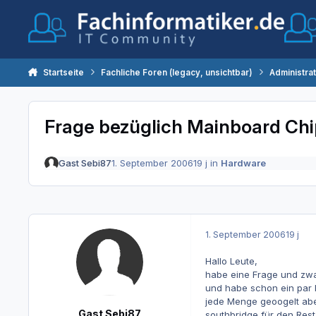
Zum Inhalt springen
Startseite
Fachliche Foren (legacy, unsichtbar)
Administra
Frage bezüglich Mainboard Chi
Gast Sebi87
1. September 2006
19 j
in
Hardware
1. September 2006
19 j
Hallo Leute,
habe eine Frage und zwa
und habe schon ein par 
jede Menge geoogelt abe
Gast Sebi87
southbridge für den Res