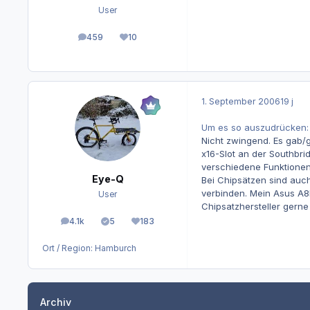
User
459
10
Beiträge
Reputation
1. September 2006
19 j
Um es so auszudrücken: 
Nicht zwingend. Es gab/g
x16-Slot an der Southbri
verschiedene Funktionen
Eye-Q
Bei Chipsätzen sind auch
verbinden. Mein Asus A8R
User
Chipsatzhersteller gerne
4.1k
5
183
Beiträge
Lösungen
Reputation
Ort / Region:
Hamburch
Archiv