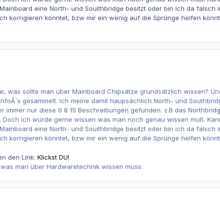
Mainboard eine North- und Souithbridge besitzt oder bin ich da falsch i
ch korrigieren könntet, bzw mir ein wenig auf die Sprünge helfen könnt
r, was sollte man über Mainboard Chipsätze grundsätzlich wissen? Und
InfoÂ´s gesammelt. Ich meine damit haupsächlich North- und Southbri
r immer nur diese 0 8 15 Beschreibungen gefunden. z.B das Northbridge
t. Doch ich würde gerne wissen was man noch genau wissen muß. Kann 
Mainboard eine North- und Souithbridge besitzt oder bin ich da falsch i
ch korrigieren könntet, bzw mir ein wenig auf die Sprünge helfen könnt
en den Link:
Klickst DU!
s was man über Hardwaretechnik wissen muss.