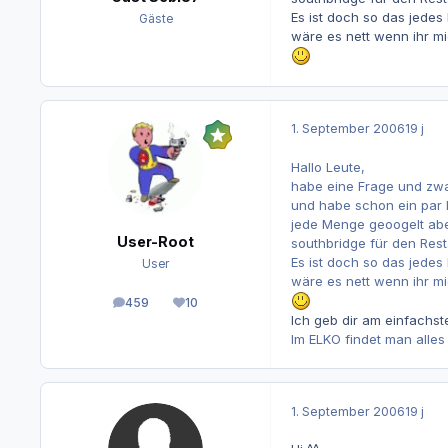
Es ist doch so das jedes 
Gäste
wäre es nett wenn ihr mi
1. September 2006
19 j
Hallo Leute,
habe eine Frage und zwa
und habe schon ein par 
jede Menge geoogelt abe
User-Root
southbridge für den Res
Es ist doch so das jedes 
User
wäre es nett wenn ihr mi
459
10
Beiträge
Reputation
Ich geb dir am einfachst
Im ELKO findet man alle
1. September 2006
19 j