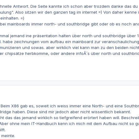
chnelle Antwort. Die Seite kannte ich schon aber trozdem danke das d
ulung". Also sitzen wir den ganzen tag im internet =) Von daher kenne i
inhalten. =)
s bei mainboards immer north- und southbridge gibt oder ob es noch and
inmal jemand ine präsentation halten über north und southbridge über 1
l. habe zeichnungen vom aufbau ein mainboard zur veranschaulichung, a
nizieren und sowas. aber wirklich viel kann man zu den beiden nicht 
r chipsätze herbkomme, oder andere infoÂ´s über north und southbr
Beim X86 gab es, soweit ich weiss immer eine North- und eine Southbr
ridge haben. Diese sind mir jedoch aber nicht wissentlich bekannt.
t das das jemand wirklich so tiefgreifend erörtert haben will. Beschrei
. Aber ohne mein IT-Handbuch kenn ich mich mit dem Aufbau nicht so g
ft.
h meinte.