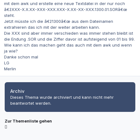
mit dem awk und erstelle eine neue Textdatei in der nur noch
â€žXXX-X.X.XX-XXX-XXX.XXX-X.XX-XX-XXX.1300.01.SORâ€œ
steht.
Jetzt müsste ich die â€ž1300â€œ aus dem Dateinamen
extrahieren das ich mit der weiter arbeiten kann.
Die XXX sind aber immer verschieden was immer stehen bleibt ist
die Endung .SOR und die Ziffer davor ist aufsteigend von 01 bis 99.
Wie kann ich das machen geht das auch mit dem awk und wenn
ja wie?
Danke schon mal
LG
Merlin
Archiv
Dieses Thema wurde archiviert und kann nicht mehr
beantwortet werden.
Zur Themenliste gehen