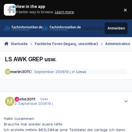
Zum Inhalt springen
View in the app
×
A better way to browse.
Learn more
.
Di
Fachinformatiker.de
Anmelden
Startseite
Fachliche Foren (legacy, unsichtbar)
Administration
LS AWK GREP usw.
merlin3011
2. September 2006
19 j
in
Linux
Autor-Statistiken
merlin3011
User
2. September 2006
19 j
Hallo zusammen
Brauche mal wieder euere Hilfe
Ich erstelle mittels â€žLSâ€œ eine Textdatei die zerlege ich dann