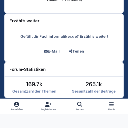
Erzähl’s weiter!
Gefällt dir Fachinformatiker.de? Erzähl’s weiter!
E-Mail
Teilen
Forum-Statistiken
169.7k
265.1k
Gesamtzahl der Themen
Gesamtzahl der Beiträge
Heller Modus
Dunkler Modus
Systemeinstellung
Anmelden
Registrieren
Suchen
Menü
Datenschutz
Kontakt
Cookies
RSS
Fachinformatiker 2026
Powered by
Invision Community