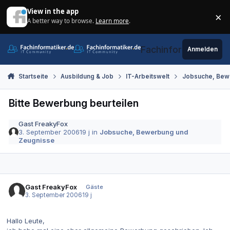
Zum Inhalt springen
View in the app
×
A better way to browse.
Learn more
.
Di
Fachinformatiker.de
Anmelden
Startseite
Ausbildung & Job
IT-Arbeitswelt
Jobsuche, Bew
Bitte Bewerbung beurteilen
Gast FreakyFox
3. September 2006
19 j
in
Jobsuche, Bewerbung und
Zeugnisse
Gast FreakyFox
Gäste
3. September 2006
19 j
Hallo Leute,