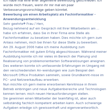
ich habe mal eine eher allgemeine Bewerbung geschrieben. Ich
würde mich freuen, wenn ihr mir mal ein paar
Verbesserungsvorschläge geben könntet.
Bewerbung um einen Arbeitsplatz als Fachinformatiker -
Anwendungsentwicklung
Sehr geehrte® Frau / Herr,
Bezug nehmend auf ein Gespräch mit Ihrer Mitarbeiterin am …
habe ich erfahren, dass Sie in Ihrer Firma eine Stelle als
Fachinformatiker zu besetzen haben. Dies möchte ich gern zum
Anlass nehmen, mich bei Ihnen für diese Stelle zu bewerben.
Am 29. August 2006 habe ich meine Ausbildung zum
Fachinformatiker mit gutem Erfolg abgeschlossen. Während meiner
Ausbildung konnte ich mir vieles im Bereich der Planung und
Realisierung von problemorientierten Softwarelösungen aneignen.
Des weiteren konnte ich umfassende Erfahrungen im Umgang mit
den verschiedensten An-wendungen wie zum Beispiel den
Microsoft Office Produkten sammeln, sowie Grundkennt-nisse im
PC- und Netzwerkaufbau erwerben.
Nun möchte ich gern meine erworbenen Kenntnisse in Ihrem
Betrieb einbringen und neue Aufgabenbereiche und Technologien
kennen lernen. mich neuen Herausforderungen stellen.
Sie gewinnen einen Mitarbeiter der teamfähig ist, aber auch
selbständig fachlich kompetent arbeiten kann. Auch schwierige
Aufgaben erledige ich gewissenhaft und eigenverantwortlich.