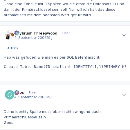
Habe eine Tabelle mit 3 Spalten wo die erste die Datensatz ID und
damit der Primärschlüssel sein soll. Nur will ich halt das diese
automatisch mit dem nächsten Wert gefüllt wird.
Autor-Statistiken
Guybrush Threepwood
User
4. September 2006
19 j
AUTOR
Hab was gefuden wie man es per SQL Befehl macht:
Create Table Name(ID smallint IDENTITY(1,1)PRIMARY KEY
Autor-Statistiken
Goos
User
4. September 2006
19 j
Deine Identity Spalte muss aber nicht zwingend auch
Primaerschluessel sein.
Goos