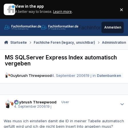
Zum Inhalt springen
View in the app
×
A better way to browse.
Learn more
.
Di
Fachinformatiker.de
Anmelden
Startseite
Fachliche Foren (legacy, unsichtbar)
Administration
MS SQLServer Express Index automatisch
vergeben
Guybrush Threepwood
4. September 2006
19 j
in
Datenbanken
Autor-Statistiken
Guybrush Threepwood
User
4. September 2006
19 j
Was muss ich einstellen damit die ID in meiner Tabelle automatisch
gefüllt wird und ich die nicht beim Insert Into angeben muss?