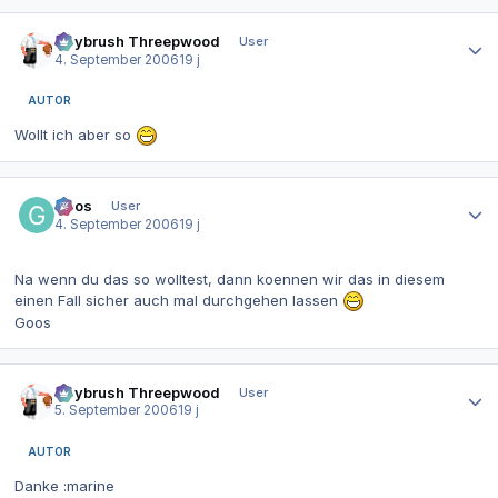
Autor-Statistiken
Guybrush Threepwood
User
4. September 2006
19 j
AUTOR
Wollt ich aber so
Autor-Statistiken
Goos
User
4. September 2006
19 j
Na wenn du das so wolltest, dann koennen wir das in diesem
einen Fall sicher auch mal durchgehen lassen
Goos
Autor-Statistiken
Guybrush Threepwood
User
5. September 2006
19 j
AUTOR
Danke :marine