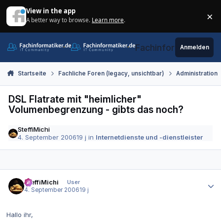
Zum Inhalt springen
View in the app
×
A better way to browse.
Learn more
.
Di
Fachinformatiker.de
Anmelden
Startseite
Fachliche Foren (legacy, unsichtbar)
Administration
DSL Flatrate mit "heimlicher"
Volumenbegrenzung - gibts das noch?
SteffiMichi
4. September 2006
19 j
in
Internetdienste und -dienstleister
Autor-Statistiken
SteffiMichi
User
4. September 2006
19 j
Hallo ihr,