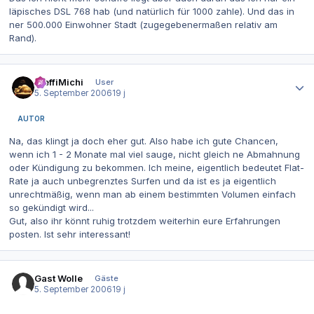
läpisches DSL 768 hab (und natürlich für 1000 zahle). Und das in
ner 500.000 Einwohner Stadt (zugegebenermaßen relativ am
Rand).
Autor-Statistiken
SteffiMichi
User
5. September 2006
19 j
AUTOR
Na, das klingt ja doch eher gut. Also habe ich gute Chancen,
wenn ich 1 - 2 Monate mal viel sauge, nicht gleich ne Abmahnung
oder Kündigung zu bekommen. Ich meine, eigentlich bedeutet Flat-
Rate ja auch unbegrenztes Surfen und da ist es ja eigentlich
unrechtmäßig, wenn man ab einem bestimmten Volumen einfach
so gekündigt wird...
Gut, also ihr könnt ruhig trotzdem weiterhin eure Erfahrungen
posten. Ist sehr interessant!
Gast Wolle
Gäste
5. September 2006
19 j