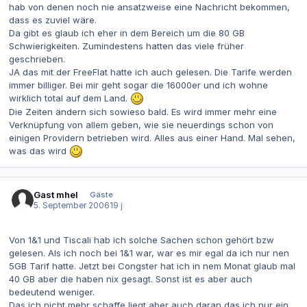
hab von denen noch nie ansatzweise eine Nachricht bekommen,
dass es zuviel wäre.
Da gibt es glaub ich eher in dem Bereich um die 80 GB
Schwierigkeiten. Zumindestens hatten das viele früher
geschrieben.
JA das mit der FreeFlat hatte ich auch gelesen. Die Tarife werden
immer billiger. Bei mir geht sogar die 16000er und ich wohne
wirklich total auf dem Land.
Die Zeiten ändern sich sowieso bald. Es wird immer mehr eine
Verknüpfung von allem geben, wie sie neuerdings schon von
einigen Providern betrieben wird. Alles aus einer Hand. Mal sehen,
was das wird
Gast mhel
Gäste
5. September 2006
19 j
Von 1&1 und Tiscali hab ich solche Sachen schon gehört bzw
gelesen. Als ich noch bei 1&1 war, war es mir egal da ich nur nen
5GB Tarif hatte. Jetzt bei Congster hat ich in nem Monat glaub mal
40 GB aber die haben nix gesagt. Sonst ist es aber auch
bedeutend weniger.
Das ich nicht mehr schaffe liegt aber auch daran das ich nur ein