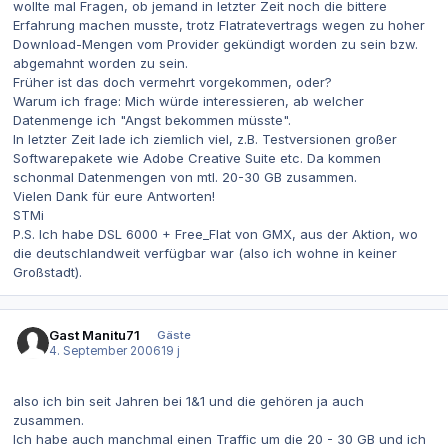
wollte mal Fragen, ob jemand in letzter Zeit noch die bittere
Erfahrung machen musste, trotz Flatratevertrags wegen zu hoher
Download-Mengen vom Provider gekündigt worden zu sein bzw.
abgemahnt worden zu sein.
Früher ist das doch vermehrt vorgekommen, oder?
Warum ich frage: Mich würde interessieren, ab welcher
Datenmenge ich "Angst bekommen müsste".
In letzter Zeit lade ich ziemlich viel, z.B. Testversionen großer
Softwarepakete wie Adobe Creative Suite etc. Da kommen
schonmal Datenmengen von mtl. 20-30 GB zusammen.
Vielen Dank für eure Antworten!
STMi
P.S. Ich habe DSL 6000 + Free_Flat von GMX, aus der Aktion, wo
die deutschlandweit verfügbar war (also ich wohne in keiner
Großstadt).
Gast Manitu71
Gäste
4. September 2006
19 j
also ich bin seit Jahren bei 1&1 und die gehören ja auch
zusammen.
Ich habe auch manchmal einen Traffic um die 20 - 30 GB und ich