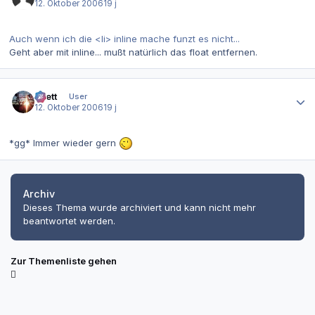
12. Oktober 2006
19 j
Auch wenn ich die <li> inline mache funzt es nicht...
Geht aber mit inline... mußt natürlich das float entfernen.
Autor-Statistiken
azett
User
12. Oktober 2006
19 j
*gg* Immer wieder gern
Archiv
Dieses Thema wurde archiviert und kann nicht mehr
beantwortet werden.
Zur Themenliste gehen