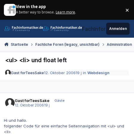
Zum Inhalt springen
View in the app
×
A better way to browse.
Learn more
.
Di
Fachinformatiker.de
Anmelden
Startseite
Fachliche Foren (legacy, unsichtbar)
Administration
<ul> <li> und float left
Gast forTeesSake
12. Oktober 2006
19 j
in
Webdesign
Gast forTeesSake
Gäste
12. Oktober 2006
19 j
Hi und hallo.
folgender Code für eine einfache Seitennavigation mit <ul> und
<li>