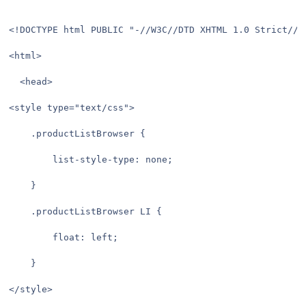
<!DOCTYPE html PUBLIC "-//W3C//DTD XHTML 1.0 Strict//E
<html>

  <head>

<style type="text/css">

	.productListBrowser {

		list-style-type: none;

	}

	.productListBrowser LI {

		float: left;

	}

</style>
