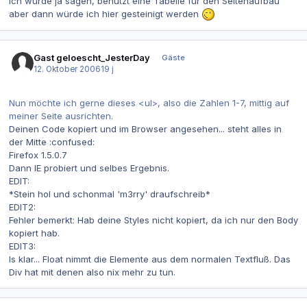
ich würde ja sagen, benutzt eine Tabelle für den Seitenaufbau
aber dann würde ich hier gesteinigt werden
Gast geloescht_JesterDay
Gäste
12. Oktober 2006
19 j
Nun möchte ich gerne dieses <ul>, also die Zahlen 1-7, mittig auf
meiner Seite ausrichten.
Deinen Code kopiert und im Browser angesehen... steht alles in
der Mitte :confused:
Firefox 1.5.0.7
Dann IE probiert und selbes Ergebnis.
EDIT:
*Stein hol und schonmal 'm3rry' draufschreib*
EDIT2:
Fehler bemerkt: Hab deine Styles nicht kopiert, da ich nur den Body
kopiert hab.
EDIT3:
Is klar... Float nimmt die Elemente aus dem normalen Textfluß. Das
Div hat mit denen also nix mehr zu tun.
Autor-Statistiken