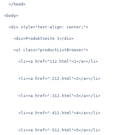
  </head>

<body>

  <div style="text-align: center;">

    <div>Produktseite 1</div>

    <ul class="productListBrowser">

      <li><a href="112.html">1</a></li>

      <li><a href="-212.html">2</a></li>

      <li><a href="-312.html">3</a></li>

      <li><a href="-412.html">4</a></li>

      <li><a href="-512.html">5</a></li>
