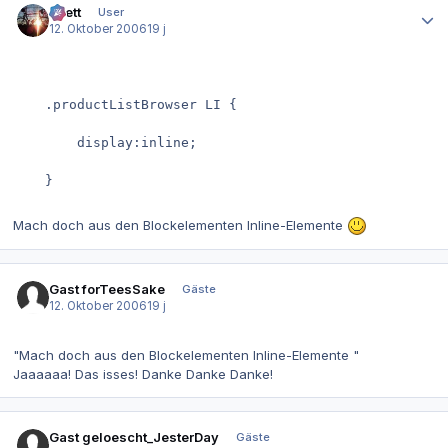
azett
User
12. Oktober 2006
19 j
	.productListBrowser LI {

		display:inline;

	}
Mach doch aus den Blockelementen Inline-Elemente
Gast forTeesSake
Gäste
12. Oktober 2006
19 j
"Mach doch aus den Blockelementen Inline-Elemente "
Jaaaaaa! Das isses! Danke Danke Danke!
Gast geloescht_JesterDay
Gäste