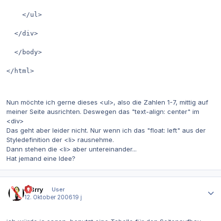
    </ul>

  </div>

  </body>

</html>

Nun möchte ich gerne dieses <ul>, also die Zahlen 1-7, mittig auf
meiner Seite ausrichten. Deswegen das "text-align: center" im
<div>
Das geht aber leider nicht. Nur wenn ich das "float: left" aus der
Styledefinition der <li> rausnehme.
Dann stehen die <li> aber untereinander...
Hat jemand eine Idee?
Autor-Statistiken
m3rry
User
12. Oktober 2006
19 j