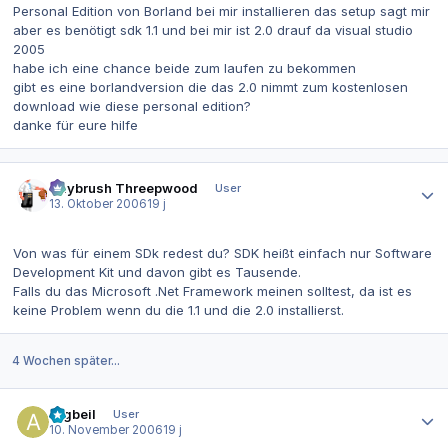
Personal Edition von Borland bei mir installieren das setup sagt mir
aber es benötigt sdk 1.1 und bei mir ist 2.0 drauf da visual studio
2005
habe ich eine chance beide zum laufen zu bekommen
gibt es eine borlandversion die das 2.0 nimmt zum kostenlosen
download wie diese personal edition?
danke für eure hilfe
Autor-Statistiken
Guybrush Threepwood
User
13. Oktober 2006
19 j
Von was für einem SDk redest du? SDK heißt einfach nur Software
Development Kit und davon gibt es Tausende.
Falls du das Microsoft .Net Framework meinen solltest, da ist es
keine Problem wenn du die 1.1 und die 2.0 installierst.
4 Wochen später...
Autor-Statistiken
Argbeil
User
10. November 2006
19 j