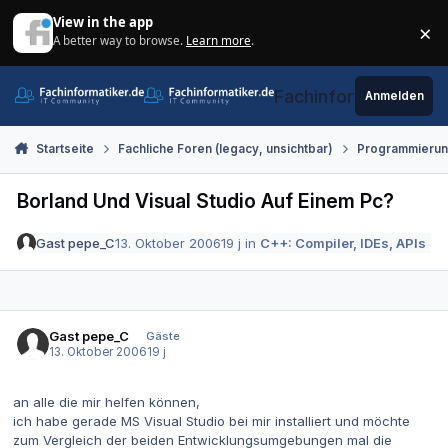
Zum Inhalt springen
View in the app
×
A better way to browse.
Learn more
.
Di
Fachinformatiker.de
Anmelden
Startseite
Fachliche Foren (legacy, unsichtbar)
Programmieru
Borland Und Visual Studio Auf Einem Pc?
Gast pepe_C
13. Oktober 2006
19 j
in
C++: Compiler, IDEs, APIs
Gast pepe_C
Gäste
13. Oktober 2006
19 j
an alle die mir helfen können,
ich habe gerade MS Visual Studio bei mir installiert und möchte
zum Vergleich der beiden Entwicklungsumgebungen mal die