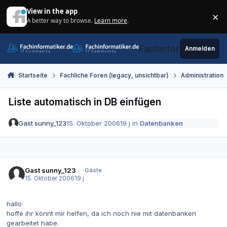
Zum Inhalt springen
View in the app
×
A better way to browse.
Learn more
.
Di
Fachinformatiker.de
Anmelden
Startseite
Fachliche Foren (legacy, unsichtbar)
Administration
Liste automatisch in DB einfügen
Gast sunny_123
15. Oktober 2006
19 j
in
Datenbanken
Gast sunny_123
Gäste
15. Oktober 2006
19 j
hallo
hoffe ihr könnt mir helfen, da ich noch nie mit datenbanken
gearbeitet habe.