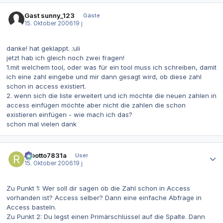
Gast sunny_123
Gäste
15. Oktober 2006
19 j
danke! hat geklappt. :uli
jetzt hab ich gleich noch zwei fragen!
1.mit welchem tool, oder was für ein tool muss ich schreiben, damit
ich eine zahl eingebe und mir dann gesagt wird, ob diese zahl
schon in access existiert.
2. wenn sich die liste erweitert und ich möchte die neuen zahlen in
access einfügen möchte aber nicht die zahlen die schon
existieren einfügen - wie mach ich das?
schon mal vielen dank
Autor-Statistiken
robotto7831a
User
15. Oktober 2006
19 j
Zu Punkt 1: Wer soll dir sagen ob die Zahl schon in Access
vorhanden ist? Access selber? Dann eine einfache Abfrage in
Access basteln.
Zu Punkt 2: Du legst einen Primärschlüssel auf die Spalte. Dann