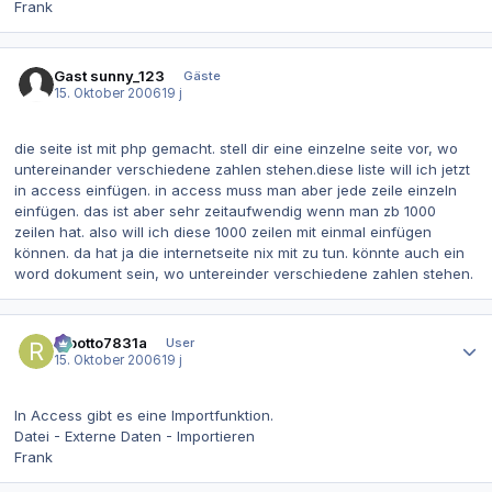
Frank
Gast sunny_123
Gäste
15. Oktober 2006
19 j
die seite ist mit php gemacht. stell dir eine einzelne seite vor, wo
untereinander verschiedene zahlen stehen.diese liste will ich jetzt
in access einfügen. in access muss man aber jede zeile einzeln
einfügen. das ist aber sehr zeitaufwendig wenn man zb 1000
zeilen hat. also will ich diese 1000 zeilen mit einmal einfügen
können. da hat ja die internetseite nix mit zu tun. könnte auch ein
word dokument sein, wo untereinder verschiedene zahlen stehen.
Autor-Statistiken
robotto7831a
User
15. Oktober 2006
19 j
In Access gibt es eine Importfunktion.
Datei - Externe Daten - Importieren
Frank