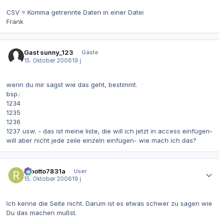
CSV = Komma getrennte Daten in einer Datei
Frank
Gast sunny_123
Gäste
15. Oktober 2006
19 j
wenn du mir sagst wie das geht, bestimmt.
bsp.:
1234
1235
1236
1237 usw. - das ist meine liste, die will ich jetzt in access einfügen-
will aber nicht jede zeile einzeln einfügen- wie mach ich das?
Autor-Statistiken
robotto7831a
User
15. Oktober 2006
19 j
Ich kenne die Seite nicht. Darum ist es etwas schwer zu sagen wie
Du das machen mußst.