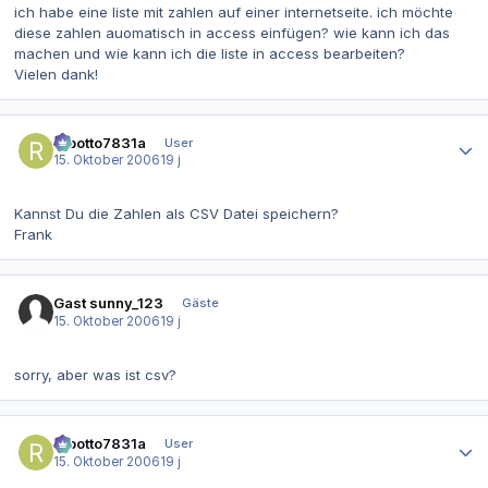
ich habe eine liste mit zahlen auf einer internetseite. ich möchte
diese zahlen auomatisch in access einfügen? wie kann ich das
machen und wie kann ich die liste in access bearbeiten?
Vielen dank!
Autor-Statistiken
robotto7831a
User
15. Oktober 2006
19 j
Kannst Du die Zahlen als CSV Datei speichern?
Frank
Gast sunny_123
Gäste
15. Oktober 2006
19 j
sorry, aber was ist csv?
Autor-Statistiken
robotto7831a
User
15. Oktober 2006
19 j