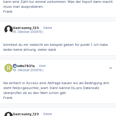
kann eine Zahl nur einmal vorkommen. Was der Import dann macht
muss man ausprobieren.
Frank
Gast sunny_123
Gäste
16. Oktober 2006
19 j
könntest du mir vieleicht ein beispiel geben für punkt 1. ich habe
leider keine ahnung. vielen dank
Autor-Statistiken
robotto7831a
User
16. Oktober 2006
19 j
Na einfach in Access eine Abfrage bauen wo als Bedingung drin
steht feldx=gesuchter_wert. Dann kannst Du pro Datensatz
überprüfen ob es den Wert schon gibt.
Frank
Gast sunny_123
Gäste