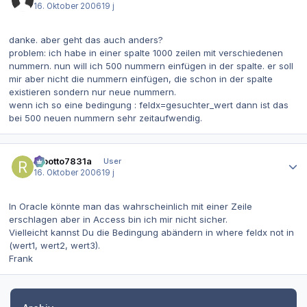
16. Oktober 2006
19 j
danke. aber geht das auch anders?
problem: ich habe in einer spalte 1000 zeilen mit verschiedenen
nummern. nun will ich 500 nummern einfügen in der spalte. er soll
mir aber nicht die nummern einfügen, die schon in der spalte
existieren sondern nur neue nummern.
wenn ich so eine bedingung : feldx=gesuchter_wert dann ist das
bei 500 neuen nummern sehr zeitaufwendig.
Autor-Statistiken
robotto7831a
User
16. Oktober 2006
19 j
In Oracle könnte man das wahrscheinlich mit einer Zeile
erschlagen aber in Access bin ich mir nicht sicher.
Vielleicht kannst Du die Bedingung abändern in where feldx not in
(wert1, wert2, wert3).
Frank