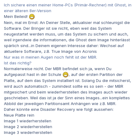
Ich sichere einen meiner Home-PCs (Primär-Rechner) mit Ghost, in
einer älteren 8er-Version
Mein Beileid!
Nein, mal im Ernst: An Deiner Stelle, aktualisier mal schleunigst die
Software. Der Bringer ist sie nicht, eben weil das System
neugestartet werden muss, um das System zu sichern und auch,
weil irgendwie die informationen, die Ghost dem Image hinterlässt
spärlich sind...in Deinem eigenen Interesse daher: Wechsel auf
aktuellere Software, z.B. True Image von Acronis
Nur was in meinen Augen noch fehlt ist der MBR.
Ist das richtig?
Normalerweise nicht. Der MBR befindet sich ja, wenn Du
aufgepasst hast in der Schule
, auf der ersten Partition der
Platte, auf dem das System installiert ist. Solang Du die mitsicherst,
wird auch automatisch - zumindest sollte es so sein - der MBR
mitgesichert und beim wiederherstellen des Images auch wieder
geschrieben. Weil das ist ja der Sinn eines Images...ein komplettes
Abbild der jeweiligen Partitionsamt Anhängen wie z.B. MBR.
Daher könnte eine Disaster Recovery wie folgt aussehen:
Neue Platte rein
Image 1 wiederherstellen
Image 2 wiederherstellen
Image 3 wiederherstellen