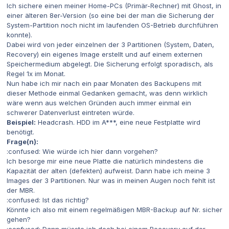
Ich sichere einen meiner Home-PCs (Primär-Rechner) mit Ghost, in
einer älteren 8er-Version (so eine bei der man die Sicherung der
System-Partition noch nicht im laufenden OS-Betrieb durchführen
konnte).
Dabei wird von jeder einzelnen der 3 Partitionen (System, Daten,
Recovery) ein eigenes Image erstellt und auf einem externen
Speichermedium abgelegt. Die Sicherung erfolgt sporadisch, als
Regel 1x im Monat.
Nun habe ich mir nach ein paar Monaten des Backupens mit
dieser Methode einmal Gedanken gemacht, was denn wirklich
wäre wenn aus welchen Gründen auch immer einmal ein
schwerer Datenverlust eintreten würde.
Beispiel:
Headcrash. HDD im A***, eine neue Festplatte wird
benötigt.
Frage(n):
:confused: Wie würde ich hier dann vorgehen?
Ich besorge mir eine neue Platte die natürlich mindestens die
Kapazität der alten (defekten) aufweist. Dann habe ich meine 3
Images der 3 Partitionen. Nur was in meinen Augen noch fehlt ist
der MBR.
:confused: Ist das richtig?
Könnte ich also mit einem regelmäßigen MBR-Backup auf Nr. sicher
gehen?
:confused: Dann müsste ich doch bei einem Recovery auf der