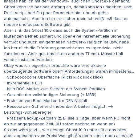
Images hab ich mit der Windows-Tauglichen Ghost.exe gemacht.
Ghost kenn ich halt seit Anfang an, damit kann ich umgehen, und:
Es ist script-bar! Ein paar Parameter hier und ab gehts
automatisch... Aber ich bin mir sicher (nein ich weiß es!) dass es
neuere und bessere Software gibt...
Aber z. B. das Ghost 10.0 dass auch die System-Partition im
laufenden Betrieb sichert und über eine inkrementielle Sicherung
verfügt und auch einigermaßen Netzwerk-Tauglich ist usw. habe
ich beruflich die Erfahrung gemacht dass es irgendwie...nicht
funktioniert. Aber gut, das ist ein anderes Thema. Müsste halt
wieder installiert werden...
Okay was ich eigentlich bräuchte wäre eine aktuelle
überzeugende Software oder? Anforderungen wären mindestens...
- Schöööööööne Oberfläche (klicki klick klick klick)
- Inkrementielle BUs
- Kein DOS-Modus zum Sichern der System-Partition
- Garantie der vollständigen Sicherung (+ MBR!)
- Erstellen von Boot-Medien für DEN Notfall
- Ressourcen-Schonend (nebenbei Arbeiten möglich -->
Leistungs-Schieberegler)
- Präziser Backup-Zeitplan (z. B. alle 3 Tage, aber wenn PC nicht
an zur angegebenen Zeit, BU sofort nachholen wenn an)
So das wärs jetzt.... wie gesagt, Ghost 10.0 unterstützt das alles,
aber abgesehen vom Preis: Was gibtÂ´s denn sonst noch alles so?