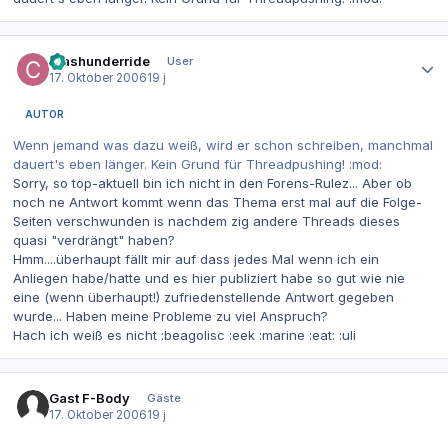
Autor-Statistiken
crashunderride
User
17. Oktober 2006
19 j
AUTOR
Wenn jemand was dazu weiß, wird er schon schreiben, manchmal
dauert's eben länger. Kein Grund für Threadpushing! :mod:
Sorry, so top-aktuell bin ich nicht in den Forens-Rulez... Aber ob
noch ne Antwort kommt wenn das Thema erst mal auf die Folge-
Seiten verschwunden is nachdem zig andere Threads dieses
quasi "verdrängt" haben?
Hmm....überhaupt fällt mir auf dass jedes Mal wenn ich ein
Anliegen habe/hatte und es hier publiziert habe so gut wie nie
eine (wenn überhaupt!) zufriedenstellende Antwort gegeben
wurde... Haben meine Probleme zu viel Anspruch?
Hach ich weiß es nicht :beagolisc :eek :marine :eat: :uli
Gast F-Body
Gäste
17. Oktober 2006
19 j