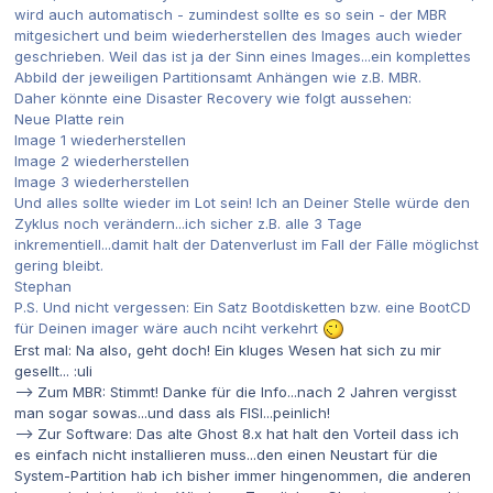
wird auch automatisch - zumindest sollte es so sein - der MBR
mitgesichert und beim wiederherstellen des Images auch wieder
geschrieben. Weil das ist ja der Sinn eines Images...ein komplettes
Abbild der jeweiligen Partitionsamt Anhängen wie z.B. MBR.
Daher könnte eine Disaster Recovery wie folgt aussehen:
Neue Platte rein
Image 1 wiederherstellen
Image 2 wiederherstellen
Image 3 wiederherstellen
Und alles sollte wieder im Lot sein! Ich an Deiner Stelle würde den
Zyklus noch verändern...ich sicher z.B. alle 3 Tage
inkrementiell...damit halt der Datenverlust im Fall der Fälle möglichst
gering bleibt.
Stephan
P.S. Und nicht vergessen: Ein Satz Bootdisketten bzw. eine BootCD
für Deinen imager wäre auch nciht verkehrt
Erst mal: Na also, geht doch! Ein kluges Wesen hat sich zu mir
gesellt... :uli
--> Zum MBR: Stimmt! Danke für die Info...nach 2 Jahren vergisst
man sogar sowas...und dass als FISI...peinlich!
--> Zur Software: Das alte Ghost 8.x hat halt den Vorteil dass ich
es einfach nicht installieren muss...den einen Neustart für die
System-Partition hab ich bisher immer hingenommen, die anderen