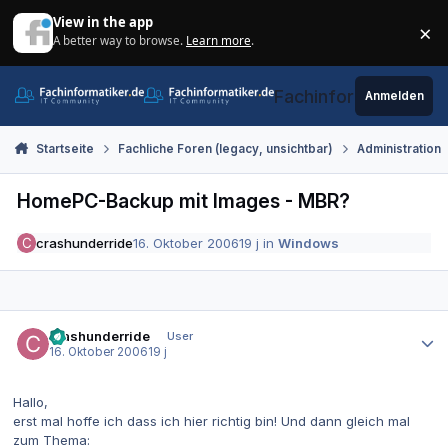
Zum Inhalt springen
View in the app
×
A better way to browse.
Learn more
.
Di
Fachinformatiker.de
Anmelden
Startseite
Fachliche Foren (legacy, unsichtbar)
Administration
HomePC-Backup mit Images - MBR?
crashunderride
16. Oktober 2006
19 j
in
Windows
Autor-Statistiken
crashunderride
User
16. Oktober 2006
19 j
Hallo,
erst mal hoffe ich dass ich hier richtig bin! Und dann gleich mal
zum Thema: