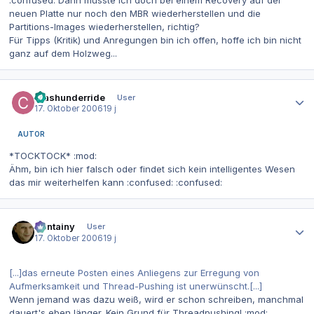
neuen Platte nur noch den MBR wiederherstellen und die
Partitions-Images wiederherstellen, richtig?
Für Tipps (Kritik) und Anregungen bin ich offen, hoffe ich bin nicht
ganz auf dem Holzweg...
Autor-Statistiken
crashunderride
User
17. Oktober 2006
19 j
AUTOR
*TOCKTOCK* :mod:
Ähm, bin ich hier falsch oder findet sich kein intelligentes Wesen
das mir weiterhelfen kann :confused: :confused:
Autor-Statistiken
Containy
User
17. Oktober 2006
19 j
[...]das erneute Posten eines Anliegens zur Erregung von
Aufmerksamkeit und Thread-Pushing ist unerwünscht.[...]
Wenn jemand was dazu weiß, wird er schon schreiben, manchmal
dauert's eben länger. Kein Grund für Threadpushing! :mod: