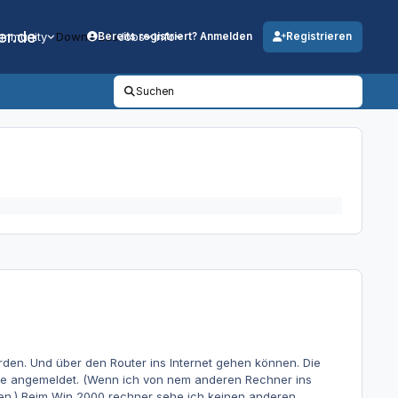
er.de
mmunity
Downloads
Jobs
Info
Bereits registriert? Anmelden
Registrieren
Suchen
rden. Und über den Router ins Internet gehen können. Die
ppe angemeldet. (Wenn ich von nem anderen Rechner ins
fen.) Beim Win 2000 rechner sehe ich keinen anderen