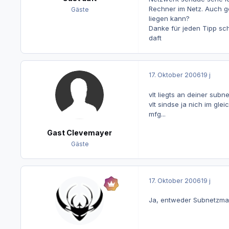
Rechner im Netz. Auch ge
Gäste
liegen kann?
Danke für jeden Tipp sch
daft
17. Oktober 2006
19 j
vlt liegts an deiner subn
vlt sindse ja nich im gleic
mfg...
Gast Clevemayer
Gäste
17. Oktober 2006
19 j
Ja, entweder Subnetzma