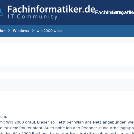
Fachinformatik
Beiträge
Co
tion
Windows
win 2000 wlan
lem.
it Win 2000 drauf. Dieser soll jetzt per Wlan ans Netz angebunden we
e mit dem Router steht. Auch habe ich den Rechner in die Arbeitsgru
h den Win 2000 Rechner, kann allerdings trotz Freigaben nicht zugrei