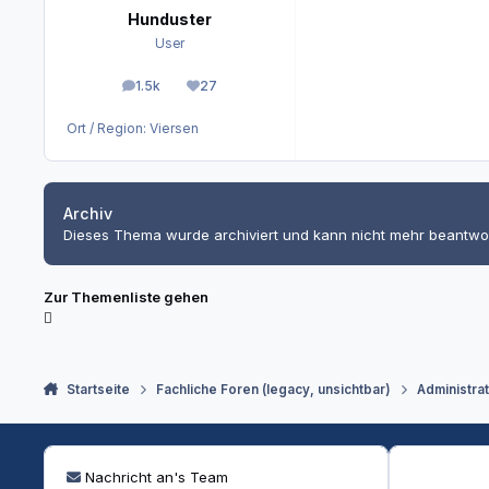
Hunduster
User
1.5k
27
Beiträge
Reputation
Ort / Region:
Viersen
Archiv
Dieses Thema wurde archiviert und kann nicht mehr beantwo
Zur Themenliste gehen
Startseite
Fachliche Foren (legacy, unsichtbar)
Administra
Nachricht an's Team