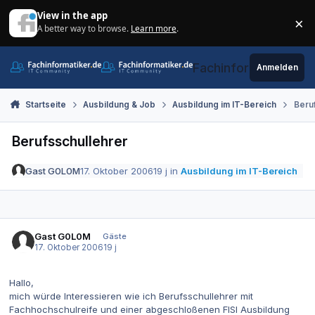
Zum Inhalt springen
View in the app
×
A better way to browse.
Learn more
.
Di
Fachinformatiker.de
Anmelden
Startseite
Ausbildung & Job
Ausbildung im IT-Bereich
Beru
Berufsschullehrer
Gast G0L0M
17. Oktober 2006
19 j
in
Ausbildung im IT-Bereich
Gast G0L0M
Gäste
17. Oktober 2006
19 j
Hallo,
mich würde Interessieren wie ich Berufsschullehrer mit
Fachhochschulreife und einer abgeschloßenen FISI Ausbildung