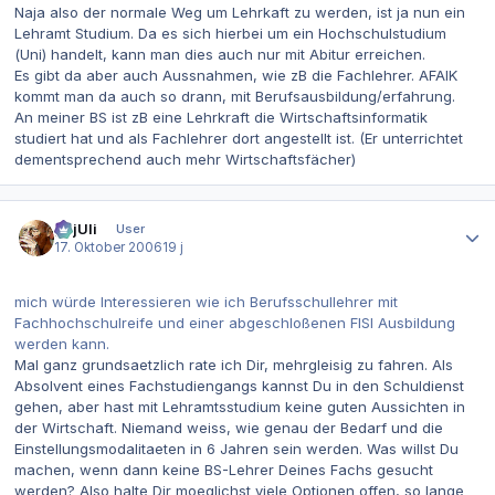
Naja also der normale Weg um Lehrkaft zu werden, ist ja nun ein
Lehramt Studium. Da es sich hierbei um ein Hochschulstudium
(Uni) handelt, kann man dies auch nur mit Abitur erreichen.
Es gibt da aber auch Aussnahmen, wie zB die Fachlehrer. AFAIK
kommt man da auch so drann, mit Berufsausbildung/erfahrung.
An meiner BS ist zB eine Lehrkraft die Wirtschaftsinformatik
studiert hat und als Fachlehrer dort angestellt ist. (Er unterrichtet
dementsprechend auch mehr Wirtschaftsfächer)
Autor-Statistiken
gajUli
User
17. Oktober 2006
19 j
mich würde Interessieren wie ich Berufsschullehrer mit
Fachhochschulreife und einer abgeschloßenen FISI Ausbildung
werden kann.
Mal ganz grundsaetzlich rate ich Dir, mehrgleisig zu fahren. Als
Absolvent eines Fachstudiengangs kannst Du in den Schuldienst
gehen, aber hast mit Lehramtsstudium keine guten Aussichten in
der Wirtschaft. Niemand weiss, wie genau der Bedarf und die
Einstellungsmodalitaeten in 6 Jahren sein werden. Was willst Du
machen, wenn dann keine BS-Lehrer Deines Fachs gesucht
werden? Also halte Dir moeglichst viele Optionen offen, so lange