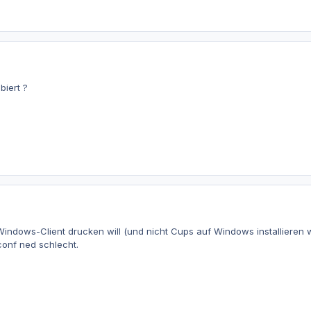
biert ?
indows-Client drucken will (und nicht Cups auf Windows installieren w
onf ned schlecht.