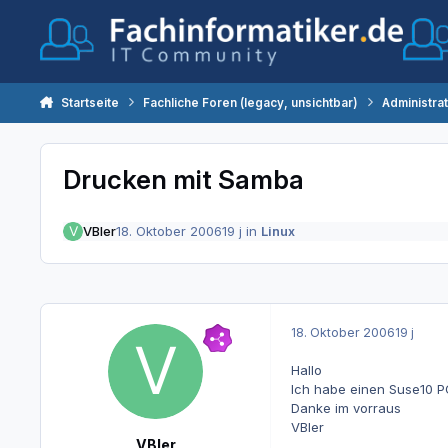
Zum Inhalt springen
Startseite
Fachliche Foren (legacy, unsichtbar)
Administra
Drucken mit Samba
VBler
18. Oktober 2006
19 j
in
Linux
18. Oktober 2006
19 j
Hallo
Ich habe einen Suse10 PC
Danke im vorraus
VBler
VBler