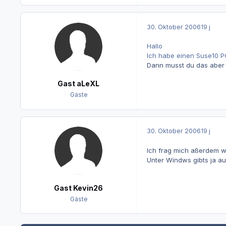
30. Oktober 2006
19 j
Hallo
Ich habe einen Suse10 PC
Dann musst du das aber
Gast aLeXL
Gäste
30. Oktober 2006
19 j
Ich frag mich aßerdem we
Unter Windws gibts ja au
Gast Kevin26
Gäste