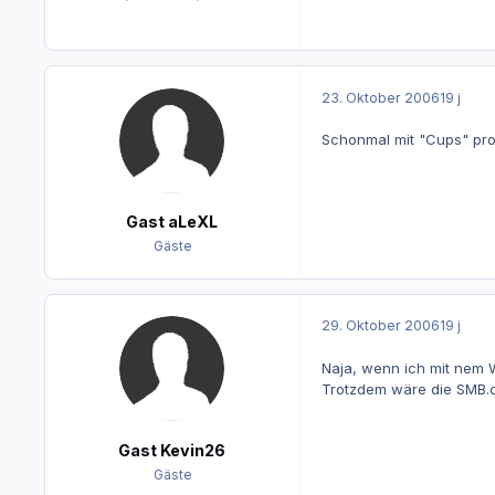
23. Oktober 2006
19 j
Schonmal mit "Cups" pro
Gast aLeXL
Gäste
29. Oktober 2006
19 j
Naja, wenn ich mit nem W
Trotzdem wäre die SMB.c
Gast Kevin26
Gäste