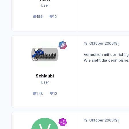
User
156
10
Beiträge
Reputation
19. Oktober 2006
19 j
Vermutlich mit der richt
Wie sieht die denn bishe
Schlaubi
User
1.4k
10
Beiträge
Reputation
19. Oktober 2006
19 j