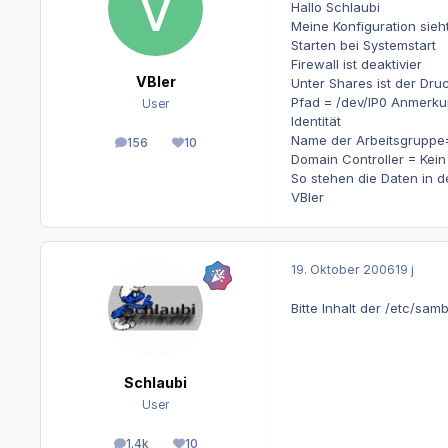
Hallo Schlaubi
Meine Konfiguration sieh
Starten bei Systemstart
Firewall ist deaktivier
VBler
Unter Shares ist der Dr
Pfad = /dev/lP0 Anmerk
User
Identität
Name der Arbeitsgruppe=
156
10
Beiträge
Reputation
Domain Controller = Kei
So stehen die Daten in 
VBler
19. Oktober 2006
19 j
Bitte Inhalt der /etc/sam
Schlaubi
User
1.4k
10
Beiträge
Reputation