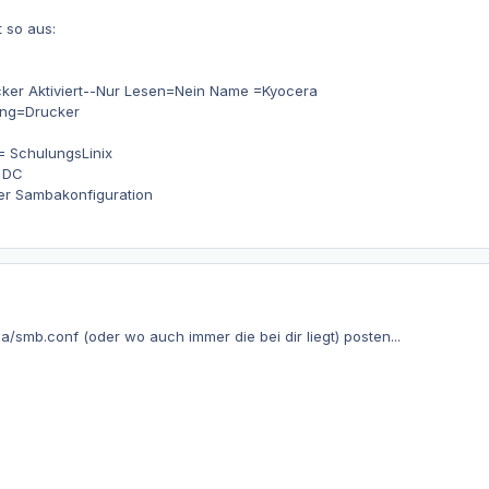
t so aus:
ucker Aktiviert--Nur Lesen=Nein Name =Kyocera
ung=Drucker
 SchulungsLinix
n DC
der Sambakonfiguration
ba/smb.conf (oder wo auch immer die bei dir liegt) posten...