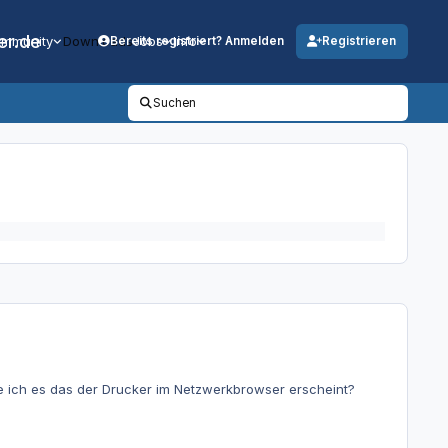
er.de
mmunity
Downloads
Jobs
Info
Bereits registriert? Anmelden
Registrieren
Suchen
fe ich es das der Drucker im Netzwerkbrowser erscheint?