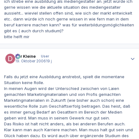
ich strebe eine ausbildung als mediengestalter an. jetzt würde ich
gerne wissen wie die aktuelle situation des mediengestalter
aussieht... wieviel stellen offen sind, wie sich der markt entwickelt
etc.. dann würde ich noch gerne wissen in wie fern man in dem
beruf karriere machen kann? was für weiterbildungsmöglichkeiten
gibt es ( auch durch studium)?
bitte helft mir
Autor-Statistiken
Der Kleine
User
19. Oktober 2006
19 j
Falls du jetzt eine Ausbildung anstrebst, spielt die momentane
Situation keine Rolle.
In meinen Augen wird der Unterschied zwischen von Laien
gemachten Marketingmaterialien und von Profis gemachten
Marketingmaterialien in Zukunft (wie bisher auch schon) eine
wesentliche Rolle zum Geschäftserfolg beitragen. Das heist, daß
es immer genug Bedarf an Gesatltern im Bereich der Medien
geben wird. Man muss in seinem Gewerk nur gut sein.
Das Risiko ist halt nicht anders, als bei anderen Berufen auch.
Klar kann man auch Karriere machen. Man muss halt gut sein und
Glück haben dazu. Es würd auch über ergänzende Studium des