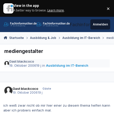
Zum Inhalt springen
View in the app
×
A better way to browse.
Learn more
.
Di
Fachinformatiker.de
Anmelden
Startseite
Ausbildung & Job
Ausbildung im IT-Bereich
medi
mediengestalter
Gast blackcoco
19. Oktober 2006
19 j
in
Ausbildung im IT-Bereich
Gast blackcoco
Gäste
19. Oktober 2006
19 j
ich weiß zwar nicht ob mir hier einer zu diesem thema helfen kann
aber ich probiers einfach mal.