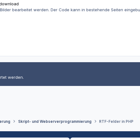
t/download
Bilder bearbeitet werden. Der Code kann in bestehende Seiten einge
n
rtet werden.
erung
Skript- und Webserverprogrammierung
RTF-Felder in PHP