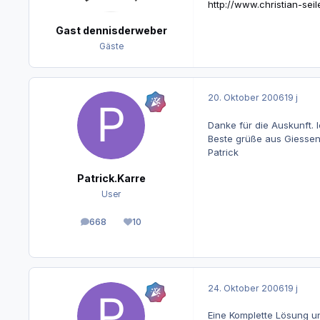
http://www.christian-sei
Gast dennisderweber
Gäste
20. Oktober 2006
19 j
Danke für die Auskunft. 
Beste grüße aus Giesse
Patrick
Patrick.Karre
User
668
10
Beiträge
Reputation
24. Oktober 2006
19 j
Eine Komplette Lösung un