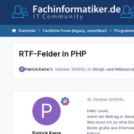
Zum Inhalt springen
Startseite
Fachliche Foren (legacy, unsichtbar)
Programmi
RTF-Felder in PHP
Patrick.Karre
19. Oktober 2006
19 j
in
Skript- und Webserv
19. Oktober 2006
19 j
Hallo Leute,
wenn ein Beitrag in die
Wie muss ich so eine Ei
Beste grüße aus Erlense
Patrick.Karre
Patrick