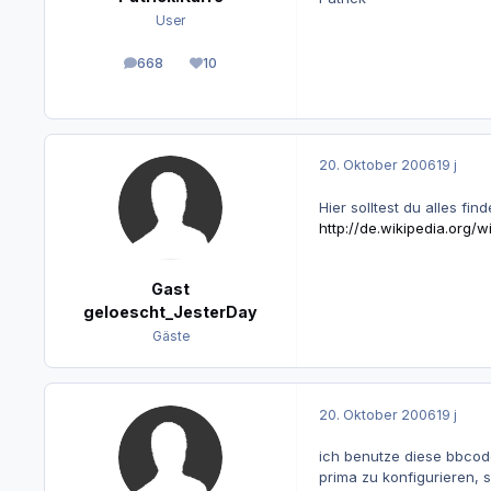
User
668
10
Beiträge
Reputation
20. Oktober 2006
19 j
Hier solltest du alles fi
http://de.wikipedia.org/
Gast
geloescht_JesterDay
Gäste
20. Oktober 2006
19 j
ich benutze diese bbcod
prima zu konfigurieren, s