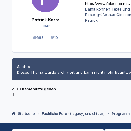
http://www.fckeditor.ne
Damit können Texte und 
Beste grüße aus Giesse
Patrick.Karre
Patrick
User
668
10
Beiträge
Reputation
Archiv
Dieses Thema wurde archiviert und kann nicht mehr beantwo
Zur Themenliste gehen
Startseite
Fachliche Foren (legacy, unsichtbar)
Programmi