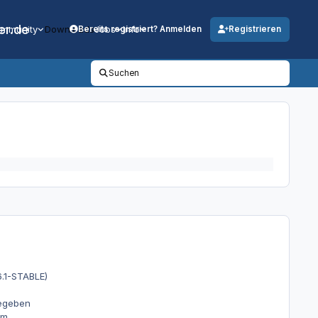
er.de
mmunity
Downloads
Jobs
Info
Bereits registriert? Anmelden
Registrieren
Suchen
6.1-STABLE)
gegeben
im