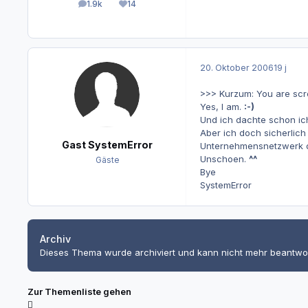
1.9k
14
Beiträge
Reputation
20. Oktober 2006
19 j
>>> Kurzum: You are sc
Yes, I am.
:-)
Und ich dachte schon ich
Aber ich doch sicherlich
Gast SystemError
Unternehmensnetzwerk d
Unschoen.
^^
Gäste
Bye
SystemError
Archiv
Dieses Thema wurde archiviert und kann nicht mehr beantwo
Zur Themenliste gehen