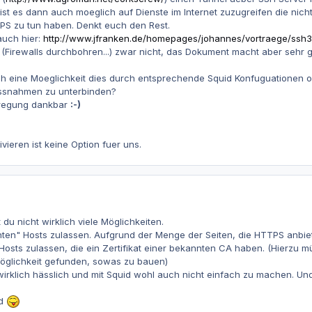
 ist es dann auch moeglich auf Dienste im Internet zuzugreifen die nich
S zu tun haben. Denkt euch den Rest.
uch hier:
http://www.jfranken.de/homepages/johannes/vortraege/ssh3_
el (Firewalls durchbohren...) zwar nicht, das Dokument macht aber sehr g
h eine Moeglichkeit dies durch entsprechende Squid Konfuguationen 
ssnahmen zu unterbinden?
Anregung dankbar
:-)
vieren ist keine Option fuer uns.
du nicht wirklich viele Möglichkeiten.
ten" Hosts zulassen. Aufgrund der Menge der Seiten, die HTTPS anbiete
Hosts zulassen, die ein Zertifikat einer bekannten CA haben. (Hierzu 
Möglichkeit gefunden, sowas zu bauen)
 wirklich hässlich und mit Squid wohl auch nicht einfach zu machen. U
ed