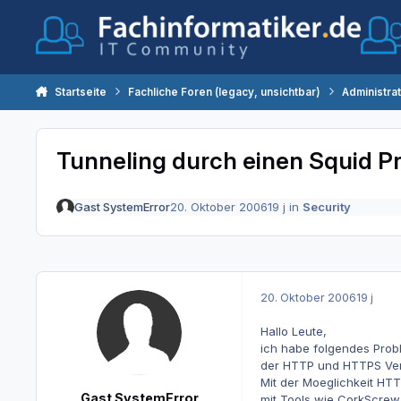
Zum Inhalt springen
Startseite
Fachliche Foren (legacy, unsichtbar)
Administra
Tunneling durch einen Squid Pr
Gast SystemError
20. Oktober 2006
19 j
in
Security
20. Oktober 2006
19 j
Hallo Leute,
ich habe folgendes Probl
der HTTP und HTTPS Verb
Mit der Moeglichkeit HT
Gast SystemError
mit Tools wie CorkScrew