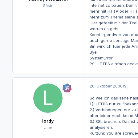
Internet zu bauen. Damit
Gäste
mehr mit HTTP oder HTTP
Mehr zum Thema siehe a
Hier gefaellt mir der Tit
worum es geht.
Kennt irgendwer von euc
auch gerne sonstige Ma
Bin wirklich fuer jede 
Bye
SystemError
PS: HTTPS einfach deakti
20. Oktober 2006
19 j
So wie ich das sehe hast 
1.) HTTPS nur zu "bekann
2.) Verbindungen nur zu 
aber leider noch keine 
lordy
3.) SSL brechen. Das ist
analysieren.
User
Kurzum: You are screw