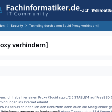
Fachinformatik
Beiträge
Co
tion
Security
Tunneling durch einen Squid Proxy verhindern]
oxy verhindern]
em: Ich habe hier einen Proxy (Squid squid/2.5.STABLE14 auf FreeBSD 
indungen ins Internet erlaubt.
TPS zu benutzen habe ich den Benuztern dann auch die Moeglichkeit 
 (
http://www.agroman.net/corkscrew/
) einen Tunnel ueber SSH Server 