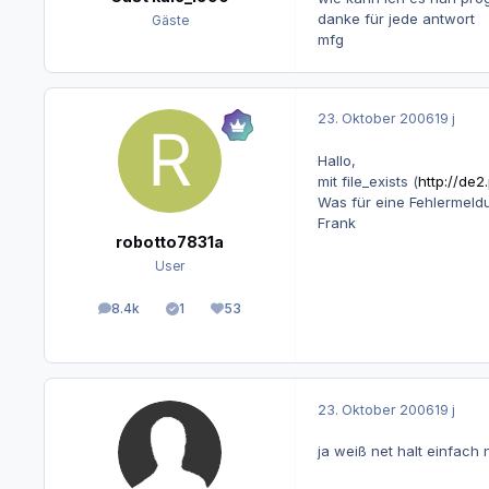
danke für jede antwort
Gäste
mfg
23. Oktober 2006
19 j
Hallo,
mit file_exists (
http://de2.
Was für eine Fehlermeld
Frank
robotto7831a
User
8.4k
1
53
Beiträge
Lösungen
Reputation
23. Oktober 2006
19 j
ja weiß net halt einfach 