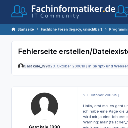
Zum Inhalt springen
Startseite
Fachliche Foren (legacy, unsichtbar)
Programmi
Fehlerseite erstellen/Dateiexis
Gast kale_1990
23. Oktober 2006
19 j
in
Skript- und Webse
23. Oktober 2006
19 j
Hallo, erst mal es geht u
ich habe eine Page die ü
wird mir ja eine fehler
Warning: main(falscher_na
Gast kale_1990
wie kann ich es nun prog