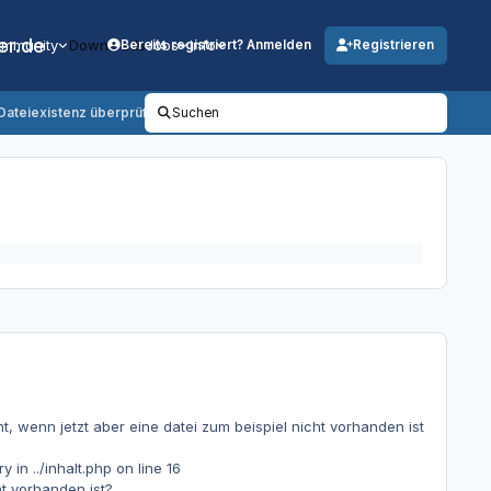
er.de
mmunity
Downloads
Jobs
Info
Bereits registriert? Anmelden
Registrieren
/Dateiexistenz überprüfen
Suchen
 wenn jetzt aber eine datei zum beispiel nicht vorhanden ist
in ../inhalt.php on line 16
t vorhanden ist?