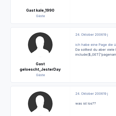
Gast kale_1990
Gäste
24. Oktober 2006
19 j
ich habe eine Page die 
Da solltest du aber viele
include($_GET["pagename
Gast
geloescht_JesterDay
Gäste
24. Oktober 2006
19 j
was ist los??