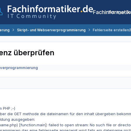
Fachinformatik
Beiträge
Co
erung
Skript- und Webserverprogrammierung
Fehlerseite erstellen
tenz überprüfen
rverprogrammierung
m PHP ;-)
ber die GET methode die dateinamen für den inhalt übergeben bekommt,
meldung ausgegeben:
me.php) [function.main]: failed to open stream: No such file or directory 
rammieren das eine fehlerseite angezeigt wird falls ein dateiname nich