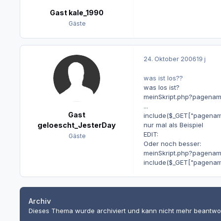
Gast kale_1990
Gäste
24. Oktober 2006
19 j
was ist los??
was los ist?
meinSkript.php?pagena
...
Gast
include($_GET["pagenam
nur mal als Beispiel
geloescht_JesterDay
EDIT:
Gäste
Oder noch besser:
meinSkript.php?pagena
include($_GET["pagenam
Archiv
Dieses Thema wurde archiviert und kann nicht mehr beantwo