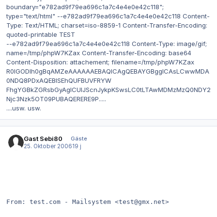
boundary="e782ad9f79ea696c1a7c4e4e0e42c118";
type="text/html" --e782ad9f79ea696c1a7c4e4e0e42c118 Content-
Type: Text/HTML; charset=iso-8859-1 Content-Transfer-Encoding:
quoted-printable TEST
--e782ad9f79ea696c1a7c4e4e0e42c118 Content-Type: image/gif;
name=/tmp/phpW7KZax Content-Transfer-Encoding: base64
Content-Disposition: attachement; filename=/tmp/phpW7KZax
R0lGODlh0gBqAMZeAAAAAAEBAQICAgQEBAYGBggICAsLCwwMDA
0NDQ8PDxAQEBISEhQUFBUVFRYW
FhgYGBkZGRsbGyAgICUlJScnJykpKSwsLC0tLTAwMDMzMzQ0NDY2
Njc3Nzk5OT09PUBAQERERE9P.....
....usw. usw.
Gast Sebi80
Gäste
25. Oktober 2006
19 j
From: test.com - Mailsystem <test@gmx.net>