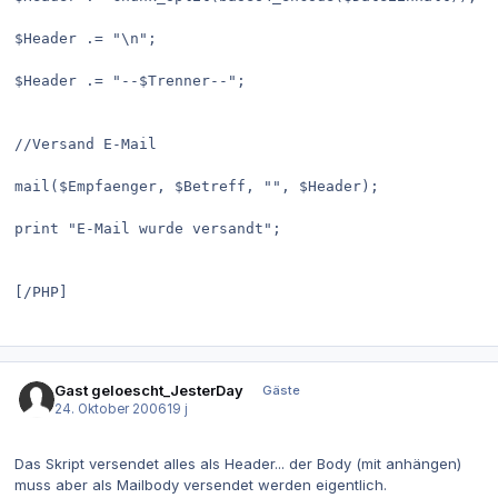
$Header .= "\n";
$Header .= "--$Trenner--"; 
//Versand E-Mail
mail($Empfaenger, $Betreff, "", $Header);
print "E-Mail wurde versandt";
[/PHP]
Gast geloescht_JesterDay
Gäste
24. Oktober 2006
19 j
Das Skript versendet alles als Header... der Body (mit anhängen)
muss aber als Mailbody versendet werden eigentlich.