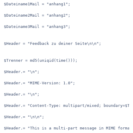
$Dateiname1Mail = "anhang1";
$Dateiname2Mail = "anhang2";
$Dateiname3Mail = "anhang3";
$Header = "Feedback zu deiner Seite\n\n"; 
$Trenner = md5(uniqid(time()));
$Header.= "\n";
$Header.= "MIME-Version: 1.0";
$Header.= "\n";
$Header.= "Content-Type: multipart/mixed; boundary=$Tr
$Header.= "\n\n";
$Header.= "This is a multi-part message in MIME format