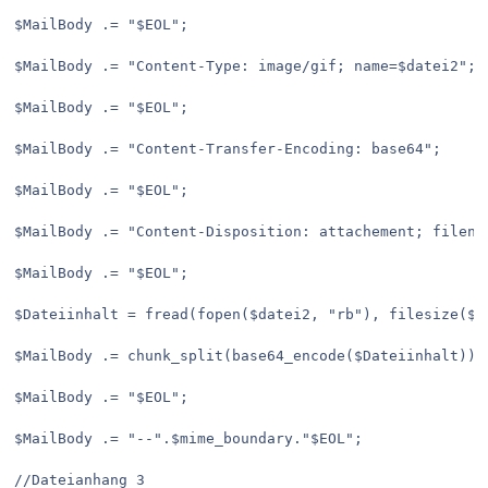
$MailBody .= "$EOL";
$MailBody .= "Content-Type: image/gif; name=$datei2";
$MailBody .= "$EOL";
$MailBody .= "Content-Transfer-Encoding: base64";
$MailBody .= "$EOL";
$MailBody .= "Content-Disposition: attachement; filena
$MailBody .= "$EOL";
$Dateiinhalt = fread(fopen($datei2, "rb"), filesize($d
$MailBody .= chunk_split(base64_encode($Dateiinhalt));
$MailBody .= "$EOL";
$MailBody .= "--".$mime_boundary."$EOL";
//Dateianhang 3