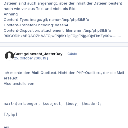
Dateien sind auch angehängt, aber der Inhalt der Dateien besteht
nach wie vor aus Text und nicht als Bild.
Anhang:
Content-Type: image/gif; name=/tmp/phpStkBfo
Content-Transfer-Encoding: base64
Content-Disposition: attachement; filename=/tmp/phpStkBfo
R0lGODlhxABQAOZbAAFOjwFNj6K+1gFOjgFNjgJOjyFknZy60w..........
Gast geloescht_JesterDay
Gäste
25. Oktober 2006
19 j
Ich meinte den
Mail
Quelltext. Nicht den PHP-Quelltext, der die Mail
erzeugt.
Also anstelle von
mail($emfaenger, $subject, $body, $header);
[/php]
ein