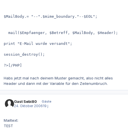
$MailBody.= "--".$mime_boundary."--$EOL";
  mail($Empfaenger, $Betreff, $MailBody, $Header);
print "E-Mail wurde versandt";
session_destroy();
?>[/PHP]
Habs jetzt mal nach deinem Muster gemacht, also nicht alles
Header und dann mit der Variable für den Zeilenumbruch.
Gast Sebi80
Gäste
24. Oktober 2006
19 j
Mailtext:
TEST