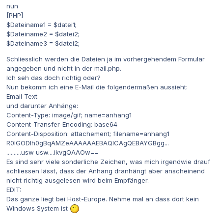
nun
[PHP]
$Dateiname1 = $datei1;
$Dateiname2 = $datei2;
$Dateiname3 = $datei2;
Schliesslich werden die Dateien ja im vorhergehendem Formular
angegeben und nicht in der mail.php.
Ich seh das doch richtig oder?
Nun bekomm ich eine E-Mail die folgendermaßen aussieht:
Email Text
und darunter Anhänge:
Content-Type: image/gif; name=anhang1
Content-Transfer-Encoding: base64
Content-Disposition: attachement; filename=anhang1
R0lGODlh0gBqAMZeAAAAAAEBAQICAgQEBAYGBgg...
..........usw usw....ikvgQAAOw==
Es sind sehr viele sonderliche Zeichen, was mich irgendwie drauf
schliessen lässt, dass der Anhang dranhängt aber anscheinend
nicht richtig ausgelesen wird beim Empfänger.
EDIT:
Das ganze liegt bei Host-Europe. Nehme mal an dass dort kein
Windows System ist