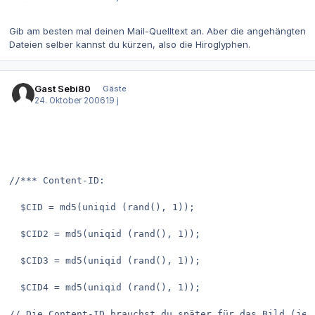
Gib am besten mal deinen Mail-Quelltext an. Aber die angehängten
Dateien selber kannst du kürzen, also die Hiroglyphen.
Gast Sebi80
Gäste
24. Oktober 2006
19 j
//*** Content-ID:
  $CID = md5(uniqid (rand(), 1));
  $CID2 = md5(uniqid (rand(), 1));
  $CID3 = md5(uniqid (rand(), 1));
  $CID4 = md5(uniqid (rand(), 1));
// Die Content-ID brauchst du später für das Bild (jed