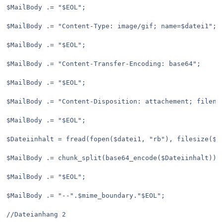
$MailBody .= "$EOL";
$MailBody .= "Content-Type: image/gif; name=$datei1";
$MailBody .= "$EOL";
$MailBody .= "Content-Transfer-Encoding: base64";
$MailBody .= "$EOL";
$MailBody .= "Content-Disposition: attachement; filena
$MailBody .= "$EOL";
$Dateiinhalt = fread(fopen($datei1, "rb"), filesize($d
$MailBody .= chunk_split(base64_encode($Dateiinhalt));
$MailBody .= "$EOL";
$MailBody .= "--".$mime_boundary."$EOL";
//Dateianhang 2