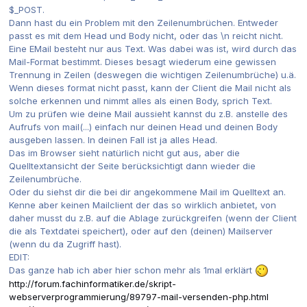
$_POST.
Dann hast du ein Problem mit den Zeilenumbrüchen. Entweder
passt es mit dem Head und Body nicht, oder das \n reicht nicht.
Eine EMail besteht nur aus Text. Was dabei was ist, wird durch das
Mail-Format bestimmt. Dieses besagt wiederum eine gewissen
Trennung in Zeilen (deswegen die wichtigen Zeilenumbrüche) u.ä.
Wenn dieses format nicht passt, kann der Client die Mail nicht als
solche erkennen und nimmt alles als einen Body, sprich Text.
Um zu prüfen wie deine Mail aussieht kannst du z.B. anstelle des
Aufrufs von mail(...) einfach nur deinen Head und deinen Body
ausgeben lassen. In deinen Fall ist ja alles Head.
Das im Browser sieht natürlich nicht gut aus, aber die
Quelltextansicht der Seite berücksichtigt dann wieder die
Zeilenumbrüche.
Oder du siehst dir die bei dir angekommene Mail im Quelltext an.
Kenne aber keinen Mailclient der das so wirklich anbietet, von
daher musst du z.B. auf die Ablage zurückgreifen (wenn der Client
die als Textdatei speichert), oder auf den (deinen) Mailserver
(wenn du da Zugriff hast).
EDIT:
Das ganze hab ich aber hier schon mehr als 1mal erklärt
http://forum.fachinformatiker.de/skript-
webserverprogrammierung/89797-mail-versenden-php.html