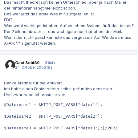
Das macht theoretisch keinen Unterschied, aber je nach Mailer
der hintendranhängt vielleicht schon.
Das war jetzt das erste was mir aufgefallen ist.
EDIT:
Was wohl wichtiger ist aber: Auf welchem System läuft das bei dir?
Der Zeilenumbruch ist das wichtigste überhaupt bei der Mail.
Wenn der nicht passt kannste das vergessen. Auf Windows muss
AFAIK \r\n genutzt werden.
Gast Sebi80
Gäste
24. Oktober 2006
19 j
Danke erstmal für die Antwort.
Ich habe einen Fehler schon selbst gefunden denke ich.
Und zwar habe ich anstelle von
$Dateiname1 = $HTTP_POST_VARS["datei1"];
$Dateiname2 = $HTTP_POST_VARS["datei2"];
$Dateiname3 = $HTTP_POST_VARS["datei3"];[/PHP]