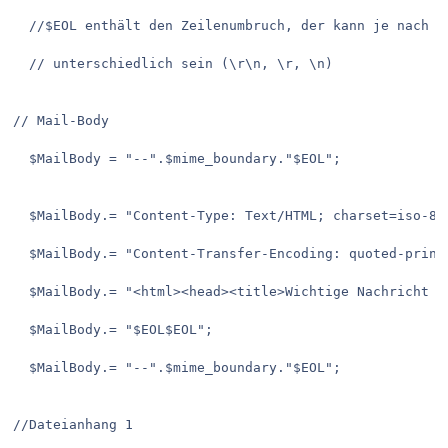
  //$EOL enthält den Zeilenumbruch, der kann je nach S
  // unterschiedlich sein (\r\n, \r, \n)
// Mail-Body
  $MailBody = "--".$mime_boundary."$EOL";
  $MailBody.= "Content-Type: Text/HTML; charset=iso-88
  $MailBody.= "Content-Transfer-Encoding: quoted-print
  $MailBody.= "<html><head><title>Wichtige Nachricht v
  $MailBody.= "$EOL$EOL";
  $MailBody.= "--".$mime_boundary."$EOL";
//Dateianhang 1