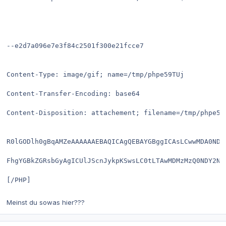
--e2d7a096e7e3f84c2501f300e21fcce7
Content-Type: image/gif; name=/tmp/phpe59TUj
Content-Transfer-Encoding: base64
Content-Disposition: attachement; filename=/tmp/phpe59
R0lGODlh0gBqAMZeAAAAAAEBAQICAgQEBAYGBggICAsLCwwMDA0NDQ
FhgYGBkZGRsbGyAgICUlJScnJykpKSwsLC0tLTAwMDMzMzQ0NDY2Nj
[/PHP]
Meinst du sowas hier???