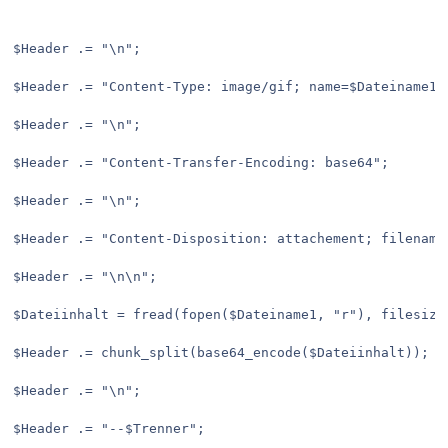
$Header .= "\n";
$Header .= "Content-Type: image/gif; name=$Dateiname1M
$Header .= "\n";
$Header .= "Content-Transfer-Encoding: base64";
$Header .= "\n";
$Header .= "Content-Disposition: attachement; filename
$Header .= "\n\n";
$Dateiinhalt = fread(fopen($Dateiname1, "r"), filesize
$Header .= chunk_split(base64_encode($Dateiinhalt));
$Header .= "\n";
$Header .= "--$Trenner";