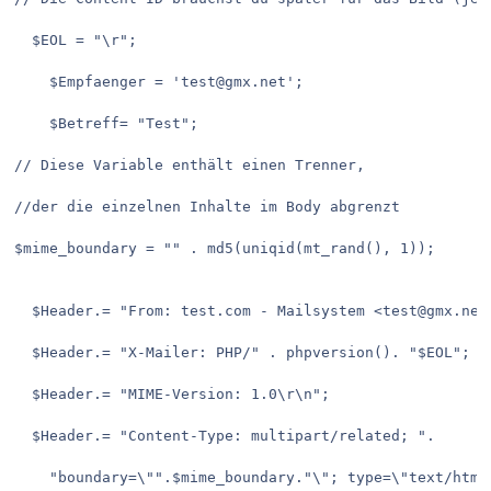
  $EOL = "\r";
 	$Empfaenger = 'test@gmx.net';
 	$Betreff= "Test";
// Diese Variable enthält einen Trenner,
//der die einzelnen Inhalte im Body abgrenzt
$mime_boundary = "" . md5(uniqid(mt_rand(), 1));
  $Header.= "From: test.com - Mailsystem <test@gmx.net
  $Header.= "X-Mailer: PHP/" . phpversion(). "$EOL";
  $Header.= "MIME-Version: 1.0\r\n";
  $Header.= "Content-Type: multipart/related; ".
    "boundary=\"".$mime_boundary."\"; type=\"text/html