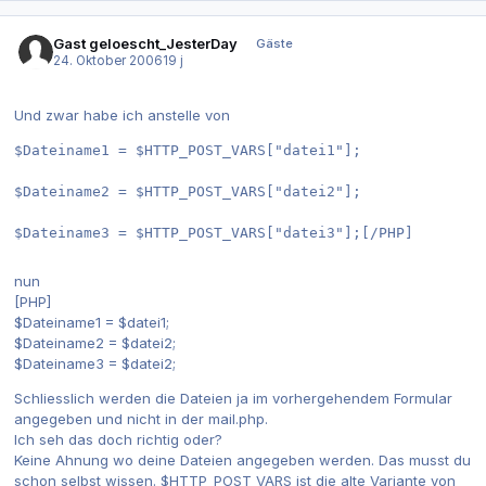
Gast geloescht_JesterDay
Gäste
24. Oktober 2006
19 j
Und zwar habe ich anstelle von
$Dateiname1 = $HTTP_POST_VARS["datei1"];
$Dateiname2 = $HTTP_POST_VARS["datei2"];
$Dateiname3 = $HTTP_POST_VARS["datei3"];[/PHP]
nun
[PHP]
$Dateiname1 = $datei1;
$Dateiname2 = $datei2;
$Dateiname3 = $datei2;
Schliesslich werden die Dateien ja im vorhergehendem Formular
angegeben und nicht in der mail.php.
Ich seh das doch richtig oder?
Keine Ahnung wo deine Dateien angegeben werden. Das musst du
schon selbst wissen. $HTTP_POST_VARS ist die alte Variante von