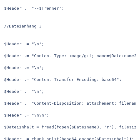
$Header .= "--$Trenner";
//Dateianhang 3
$Header .= "\n";
$Header .= "Content-Type: image/gif; name=$Dateiname3M
$Header .= "\n";
$Header .= "Content-Transfer-Encoding: base64";
$Header .= "\n";
$Header .= "Content-Disposition: attachement; filename
$Header .= "\n\n";
$Dateiinhalt = fread(fopen($Dateiname3, "r"), filesize
$Header .= chunk_split(base64_encode($Dateiinhalt));