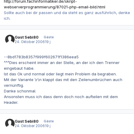
http://forum.fachinformatiker.de/skript-
webserverprogrammierung/87021-php-email-bild.html
Sollte auch bei dir passen und da steht es ganz ausführlich, denke
ich.
Gast Sebi80
Gäste
24. Oktober 2006
19 j
--8bd1783b8357f999f602671f1386eea5
^^^Dies erscheint immer an der Stelle, an der ich den Trenner
eingebaut habe.
Ist das Ok und normal oder liegt mein Problem da begraben.
Mit der Variante \r\n klappt das mit den Zeilenumbrüchen auch
vernünftig.
Danke schonmal.
Ansonsten muss ich dass denn doch noch aufteilen mit dem
Header.
Gast Sebi80
Gäste
24. Oktober 2006
19 j