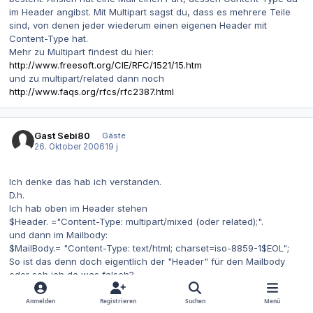
im Header angibst. Mit Multipart sagst du, dass es mehrere Teile
sind, von denen jeder wiederum einen eigenen Header mit
Content-Type hat.
Mehr zu Multipart findest du hier:
http://www.freesoft.org/CIE/RFC/1521/15.htm
und zu multipart/related dann noch
http://www.faqs.org/rfcs/rfc2387.html
Gast Sebi80
Gäste
26. Oktober 2006
19 j
Ich denke das hab ich verstanden.
D.h.
Ich hab oben im Header stehen
$Header. ="Content-Type: multipart/mixed (oder related);".
und dann im Mailbody:
$MailBody.= "Content-Type: text/html; charset=iso-8859-1$EOL";
So ist das denn doch eigentlich der "Header" für den Mailbody
oder seh ich da was falsch?
Anmelden
Registrieren
Suchen
Menü