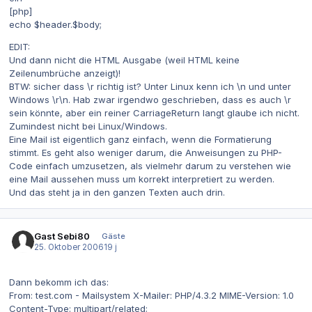
[php]
echo $header.$body;
EDIT:
Und dann nicht die HTML Ausgabe (weil HTML keine
Zeilenumbrüche anzeigt)!
BTW: sicher dass \r richtig ist? Unter Linux kenn ich \n und unter
Windows \r\n. Hab zwar irgendwo geschrieben, dass es auch \r
sein könnte, aber ein reiner CarriageReturn langt glaube ich nicht.
Zumindest nicht bei Linux/Windows.
Eine Mail ist eigentlich ganz einfach, wenn die Formatierung
stimmt. Es geht also weniger darum, die Anweisungen zu PHP-
Code einfach umzusetzen, als vielmehr darum zu verstehen wie
eine Mail aussehen muss um korrekt interpretiert zu werden.
Und das steht ja in den ganzen Texten auch drin.
Gast Sebi80
Gäste
25. Oktober 2006
19 j
Dann bekomm ich das:
From: test.com - Mailsystem X-Mailer: PHP/4.3.2 MIME-Version: 1.0
Content-Type: multipart/related;