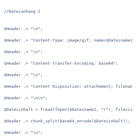
//Dateianhang 2
$Header .= "\n";
$Header .= "Content-Type: image/gif; name=$Dateiname2M
$Header .= "\n";
$Header .= "Content-Transfer-Encoding: base64";
$Header .= "\n";
$Header .= "Content-Disposition: attachement; filename
$Header .= "\n\n";
$Dateiinhalt = fread(fopen($Dateiname2, "r"), filesize
$Header .= chunk_split(base64_encode($Dateiinhalt));
$Header .= "\n";