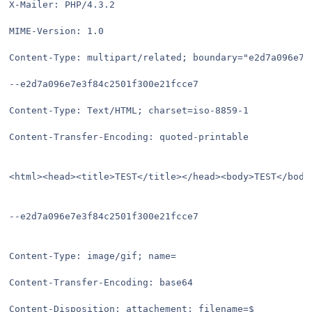
X-Mailer: PHP/4.3.2
MIME-Version: 1.0
Content-Type: multipart/related; boundary="e2d7a096e7e
--e2d7a096e7e3f84c2501f300e21fcce7
Content-Type: Text/HTML; charset=iso-8859-1
Content-Transfer-Encoding: quoted-printable
<html><head><title>TEST</title></head><body>TEST</body
--e2d7a096e7e3f84c2501f300e21fcce7
Content-Type: image/gif; name=
Content-Transfer-Encoding: base64
Content-Disposition: attachement; filename=$