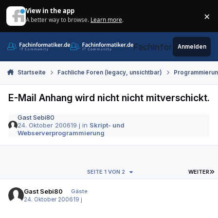
Zum Inhalt springen
View in the app
×
A better way to browse.
Learn more
.
Di
Fachinformatiker.de
Anmelden
Startseite
Fachliche Foren (legacy, unsichtbar)
Programmieru
E-Mail Anhang wird nicht nicht mitverschickt.
Gast Sebi80
24. Oktober 2006
19 j
in
Skript- und
Webserverprogrammierung
L
SEITE 1 VON 2
WEITER
Gast Sebi80
Gäste
24. Oktober 2006
19 j