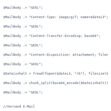
$MailBody .= "$EOL";
$MailBody .= "Content-Type: image/gif; name=$datei3";
$MailBody .= "$EOL";
$MailBody .= "Content-Transfer-Encoding: base64";
$MailBody .= "$EOL";
$MailBody .= "Content-Disposition: attachement; filena
$MailBody .= "$EOL";
$Dateiinhalt = fread(fopen($datei3, "rb"), filesize($d
$MailBody .= chunk_split(base64_encode($Dateiinhalt));
$MailBody .= "$EOL";
//Versand E-Mail 