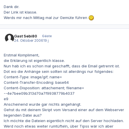
Dank dir.
Der Link ist klasse.
Werds mir nach Mittag mal zur Gemüte führen
Gast Sebi80
Gäste
24. Oktober 2006
19 j
Erstmal Kompliment,
die Erklärung ist eigentlich klasse.
Nun hab ich es schon mal geschafft, dass die Email getrennt ist.
Dot wo die Anhänge sein sollten ist allerdings nur folgendes:
Content-Type: image/gif; name=
Content-Transfer-Encoding: base64
Content-Disposition: attachement; filename=
--4e7bee09b313d70a7f9938779b4037
e9
Anscheinend wurde gar nichts angehängt.
Gehst du mit deinem Skript vom Versand einer auf dem Webserver
liegenden Datei aus?
Ich möchte die Dateien eigentlich nicht auf den Server hochladen.
Werd noch etwas weiter rumtüfteln, über Tipss wär ich aber