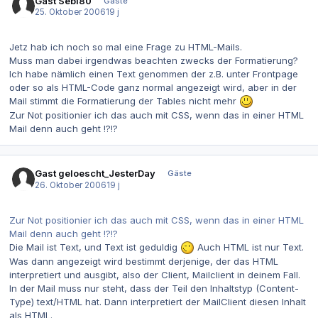
Gast Sebi80
Gäste
25. Oktober 2006
19 j
Jetz hab ich noch so mal eine Frage zu HTML-Mails.
Muss man dabei irgendwas beachten zwecks der Formatierung?
Ich habe nämlich einen Text genommen der z.B. unter Frontpage
oder so als HTML-Code ganz normal angezeigt wird, aber in der
Mail stimmt die Formatierung der Tables nicht mehr
Zur Not positionier ich das auch mit CSS, wenn das in einer HTML
Mail denn auch geht !?!?
Gast geloescht_JesterDay
Gäste
26. Oktober 2006
19 j
Zur Not positionier ich das auch mit CSS, wenn das in einer HTML
Mail denn auch geht !?!?
Die Mail ist Text, und Text ist geduldig
Auch HTML ist nur Text.
Was dann angezeigt wird bestimmt derjenige, der das HTML
interpretiert und ausgibt, also der Client, Mailclient in deinem Fall.
In der Mail muss nur steht, dass der Teil den Inhaltstyp (Content-
Type) text/HTML hat. Dann interpretiert der MailClient diesen Inhalt
als HTML.