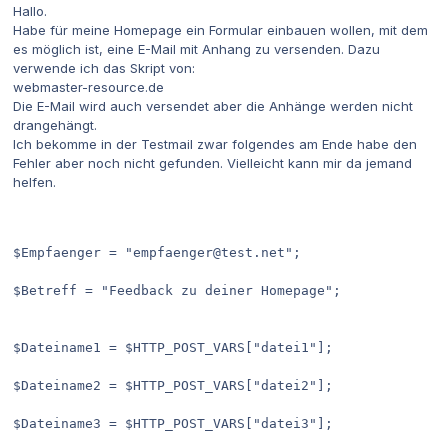
Hallo.
Habe für meine Homepage ein Formular einbauen wollen, mit dem
es möglich ist, eine E-Mail mit Anhang zu versenden. Dazu
verwende ich das Skript von:
webmaster-resource.de
Die E-Mail wird auch versendet aber die Anhänge werden nicht
drangehängt.
Ich bekomme in der Testmail zwar folgendes am Ende habe den
Fehler aber noch nicht gefunden. Vielleicht kann mir da jemand
helfen.
$Empfaenger = "empfaenger@test.net";
$Betreff = "Feedback zu deiner Homepage";
$Dateiname1 = $HTTP_POST_VARS["datei1"];
$Dateiname2 = $HTTP_POST_VARS["datei2"];
$Dateiname3 = $HTTP_POST_VARS["datei3"];