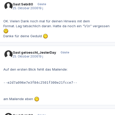
Gast Sebi80
Gäste
25. Oktober 2006
19 j
OK. Vielen Dank noch mal für deinen Hinweis mit dem
Format. Lag tatsächlich daran. Hatte da noch ein "\r\n" vergessen
Danke für deine Geduld
Gast geloescht_JesterDay
Gäste
25. Oktober 2006
19 j
Auf den ersten Blick fehlt das Mailende:
--e2d7a096e7e3f84c2501f300e21fcce7--

am Mailende eben