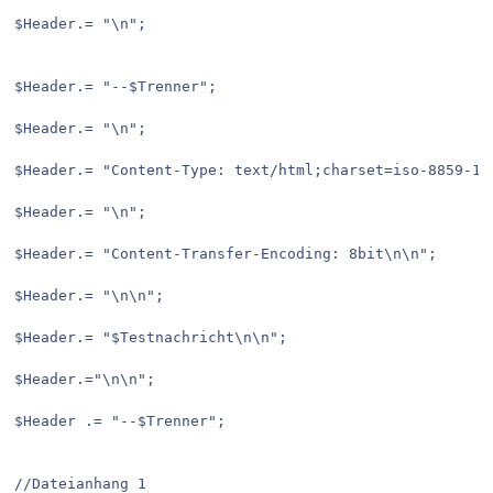
$Header.= "\n";
$Header.= "--$Trenner";
$Header.= "\n";
$Header.= "Content-Type: text/html;charset=iso-8859-1"
$Header.= "\n";
$Header.= "Content-Transfer-Encoding: 8bit\n\n";
$Header.= "\n\n"; 
$Header.= "$Testnachricht\n\n";
$Header.="\n\n";
$Header .= "--$Trenner";
//Dateianhang 1