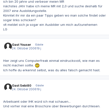
ich bin 20 jahre und verbeser meien MR
nächstes JAhr habe ich meine MR mit 2,0 und suche deshalb für
2007 eine Ausbildungsstelle.
Könntet ihr mir da ein paar Tipps geben wo man solche findet oder
sogar links schicken?
vlt meldet sich ja sogar ein Ausbilder um mich aufzunehemen
LG
Gast Youser
Gäste
24. Oktober 2006
19 j
Hier zeigt uns Computerfreak einmal eindrucksvoll, wie man es
nicht machen sollte.
Ich hoffe du erkennst selbst, was du alles falsch gemacht hast.
Gast Sebi80
Gäste
24. Oktober 2006
19 j
Arbeitsamt oder IHK würd ich mal schauen...
Und vorher mal eine Broschüre über Bewerbungen durchlesen.