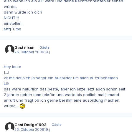
Also wenn ich ein AG wäre und deine Rechtschreibfehler sehen
würde,
dann würde ich dich
NICHT!!!!
einstellen.
Mfg Timo
Gast nixon
Gäste
26. Oktober 2006
19 j
Hey leute
[...]
vlt meldet sich ja sogar ein Ausbilder um mich aufzunehemen
LG
das wäre natürlich das beste, aber ich sitze jetzt auch schon seit
2 jahren neben dem telefon und warte bis endlich mal jemand
anruft und fragt ob ich gerne bei ihm eine ausbildung machen
würde...
Gast Dodge1603
Gäste
26. Oktober 2006
19 j