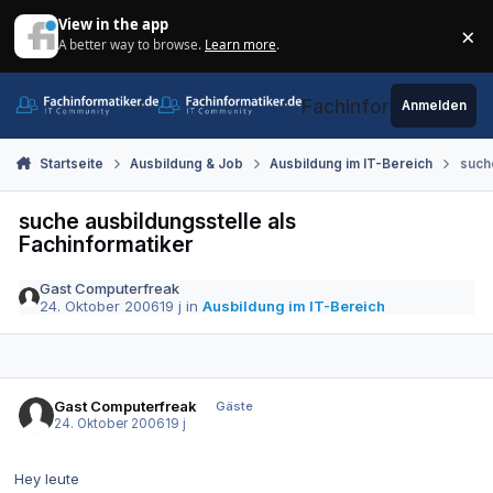
Zum Inhalt springen
View in the app
×
A better way to browse.
Learn more
.
Di
Fachinformatiker.de
Anmelden
Startseite
Ausbildung & Job
Ausbildung im IT-Bereich
suche
suche ausbildungsstelle als
Fachinformatiker
Gast Computerfreak
24. Oktober 2006
19 j
in
Ausbildung im IT-Bereich
Gast Computerfreak
Gäste
24. Oktober 2006
19 j
Hey leute