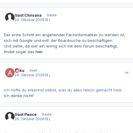
Gast Chiisana
Gäste
24. Oktober 2006
19 j
Der erste Schritt ein angehender Fachinformatiker zu werden ist,
sich mit Google und evtl. der Boardsuche zu beschäftigen.
Und siehe, da wer ein wenig sich mit dem Forum beschäftigt,
findet sogar das
hier
Autor-Statistiken
Akku
User
24. Oktober 2006
19 j
Ich hoffe du erkennst selbst, was du alles falsch gemacht hast.
Ich denke nicht!
Gast Peace
Gäste
26. Oktober 2006
19 j