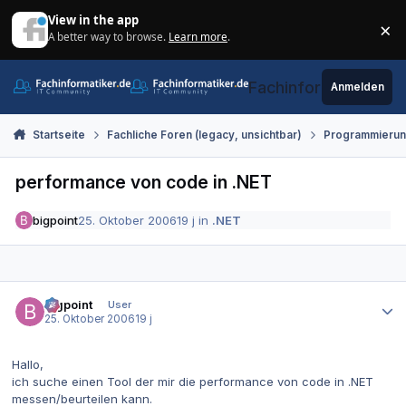
Zum Inhalt springen
View in the app
×
A better way to browse.
Learn more
.
Di
Fachinformatiker.de
Anmelden
Startseite
Fachliche Foren (legacy, unsichtbar)
Programmieru
performance von code in .NET
bigpoint
25. Oktober 2006
19 j
in
.NET
Autor-Statistiken
bigpoint
User
25. Oktober 2006
19 j
Hallo,
ich suche einen Tool der mir die performance von code in .NET
messen/beurteilen kann.