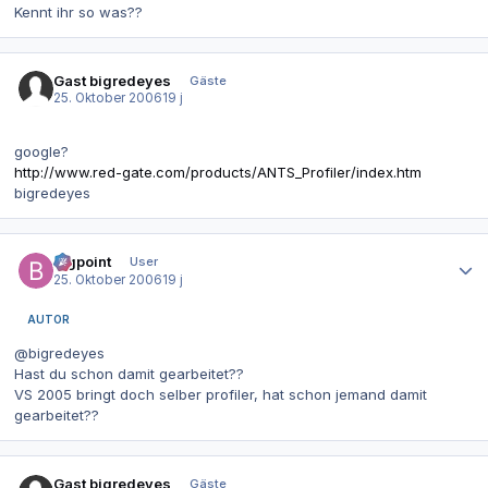
Kennt ihr so was??
Gast bigredeyes
Gäste
25. Oktober 2006
19 j
google?
http://www.red-gate.com/products/ANTS_Profiler/index.htm
bigredeyes
Autor-Statistiken
bigpoint
User
25. Oktober 2006
19 j
AUTOR
@bigredeyes
Hast du schon damit gearbeitet??
VS 2005 bringt doch selber profiler, hat schon jemand damit
gearbeitet??
Gast bigredeyes
Gäste