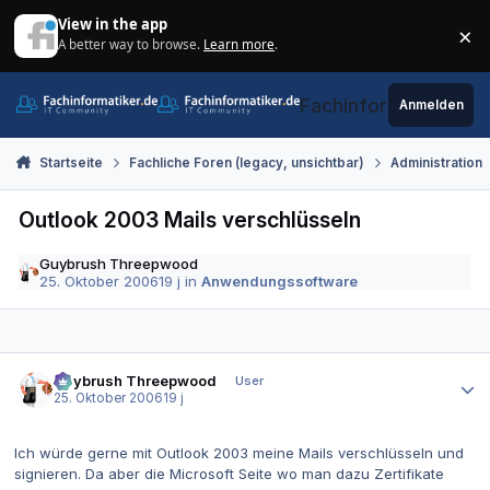
Zum Inhalt springen
View in the app
×
A better way to browse.
Learn more
.
Di
Fachinformatiker.de
Anmelden
Startseite
Fachliche Foren (legacy, unsichtbar)
Administration
Outlook 2003 Mails verschlüsseln
Guybrush Threepwood
25. Oktober 2006
19 j
in
Anwendungssoftware
Autor-Statistiken
Guybrush Threepwood
User
25. Oktober 2006
19 j
Ich würde gerne mit Outlook 2003 meine Mails verschlüsseln und
signieren. Da aber die Microsoft Seite wo man dazu Zertifikate