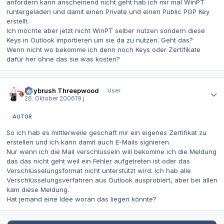
anfordern kann anscheinend nicht geht hab ich mir mal WinPT
runtergeladen und damit einen Private und einen Public PGP Key
erstellt.
Ich möchte aber jetzt nicht WinPT selber nutzen sondern diese
Keys in Outlook importieren um sie da zu nutzen. Geht das?
Wenn nicht wo bekomme ich denn noch Keys oder Zertifikate
dafür her ohne das sie was kosten?
Autor-Statistiken
Guybrush Threepwood
User
26. Oktober 2006
19 j
AUTOR
So ich hab es mittlerweile geschaft mir ein eigenes Zertifikat zu
erstellen und ich kann damit auch E-Mails signieren.
Nur wenn ich die Mail verschlüsseln will bekomme ich die Meldung
das das nicht geht weil ein Fehler aufgetreten ist oder das
Verschlüsselungsformat nicht unterstützt wird. Ich hab alle
Verschlüsselungsverfahren aus Outlook ausprobiert, aber bei allen
kam diese Meldung.
Hat jemand eine Idee woran das liegen könnte?