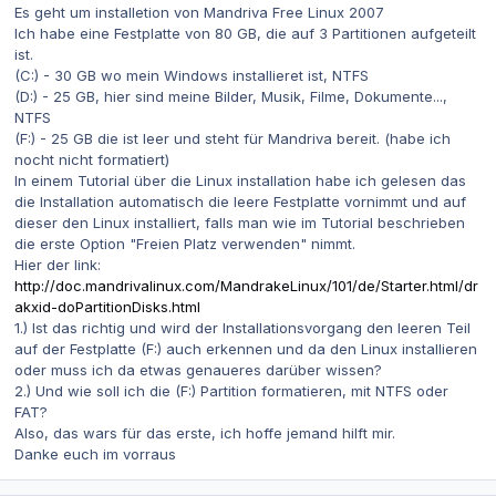
Es geht um installetion von Mandriva Free Linux 2007
Ich habe eine Festplatte von 80 GB, die auf 3 Partitionen aufgeteilt
ist.
(C:) - 30 GB wo mein Windows installieret ist, NTFS
(D:) - 25 GB, hier sind meine Bilder, Musik, Filme, Dokumente...,
NTFS
(F:) - 25 GB die ist leer und steht für Mandriva bereit. (habe ich
nocht nicht formatiert)
In einem Tutorial über die Linux installation habe ich gelesen das
die Installation automatisch die leere Festplatte vornimmt und auf
dieser den Linux installiert, falls man wie im Tutorial beschrieben
die erste Option "Freien Platz verwenden" nimmt.
Hier der link:
http://doc.mandrivalinux.com/MandrakeLinux/101/de/Starter.html/dr
akxid-doPartitionDisks.html
1.) Ist das richtig und wird der Installationsvorgang den leeren Teil
auf der Festplatte (F:) auch erkennen und da den Linux installieren
oder muss ich da etwas genaueres darüber wissen?
2.) Und wie soll ich die (F:) Partition formatieren, mit NTFS oder
FAT?
Also, das wars für das erste, ich hoffe jemand hilft mir.
Danke euch im vorraus