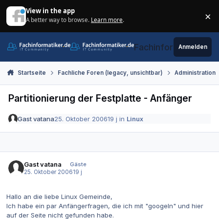
Zum Inhalt springen
View in the app
×
A better way to browse.
Learn more
.
Di
Fachinformatiker.de
Anmelden
Startseite
Fachliche Foren (legacy, unsichtbar)
Administration
Partitionierung der Festplatte - Anfänger
Gast vatana
25. Oktober 2006
19 j
in
Linux
Gast vatana
Gäste
25. Oktober 2006
19 j
Hallo an die liebe Linux Gemeinde,
Ich habe ein par Anfängerfragen, die ich mit "googeln" und hier
auf der Seite nicht gefunden habe.