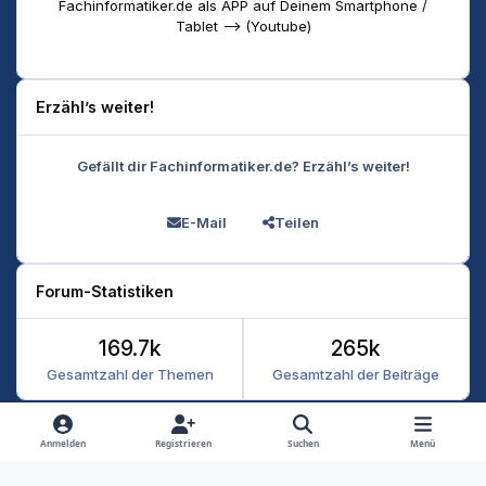
Fachinformatiker.de als APP auf Deinem Smartphone /
Tablet --> (Youtube)
Erzähl’s weiter!
Gefällt dir Fachinformatiker.de? Erzähl’s weiter!
E-Mail
Teilen
Forum-Statistiken
169.7k
265k
Gesamtzahl der Themen
Gesamtzahl der Beiträge
Heller Modus
Dunkler Modus
Systemeinstellung
Anmelden
Registrieren
Suchen
Menü
Datenschutz
Kontakt
Cookies
RSS