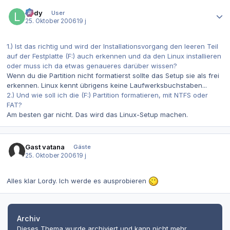
Autor-Statistiken
lordy
User
25. Oktober 2006
19 j
1.) Ist das richtig und wird der Installationsvorgang den leeren Teil
auf der Festplatte (F:) auch erkennen und da den Linux installieren
oder muss ich da etwas genaueres darüber wissen?
Wenn du die Partition nicht formatierst sollte das Setup sie als frei
erkennen. Linux kennt übrigens keine Laufwerksbuchstaben...
2.) Und wie soll ich die (F:) Partition formatieren, mit NTFS oder
FAT?
Am besten gar nicht. Das wird das Linux-Setup machen.
Gast vatana
Gäste
25. Oktober 2006
19 j
Alles klar Lordy. Ich werde es ausprobieren
Archiv
Dieses Thema wurde archiviert und kann nicht mehr