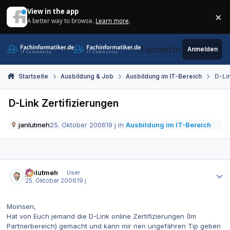
Zum Inhalt springen
View in the app
×
A better way to browse.
Learn more
.
Di
Fachinformatiker.de
Anmelden
Startseite
Ausbildung & Job
Ausbildung im IT-Bereich
D-Lin
D-Link Zertifizierungen
janlutmeh
25. Oktober 2006
19 j
in
Ausbildung im IT-Bereich
Autor-Statistiken
janlutmeh
User
25. Oktober 2006
19 j
Moinsen,
Hat von Euch jemand die D-Link online Zertifizierungen (Im
Partnerbereich) gemacht und kann mir nen ungefähren Tip geben