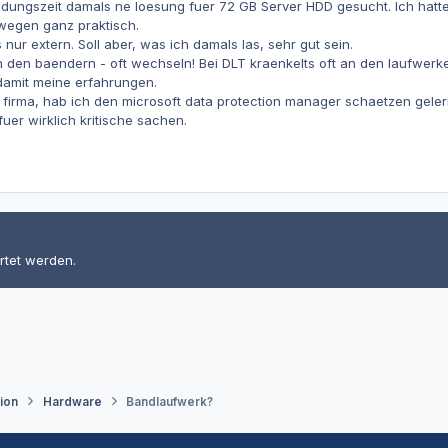
ildungszeit damals ne loesung fuer 72 GB Server HDD gesucht. Ich hatt
swegen ganz praktisch.
nur extern. Soll aber, was ich damals las, sehr gut sein.
an den baendern - oft wechseln! Bei DLT kraenkelts oft an den laufwerk
amit meine erfahrungen.
firma, hab ich den microsoft data protection manager schaetzen gelernt
uer wirklich kritische sachen.
rtet werden.
tion
Hardware
Bandlaufwerk?