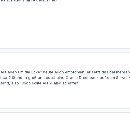
die nächsten 2 jahre berechnen!
areladen um die Ecke" heute auch empfohlen, er setzt das bei mehreren
st ca 7 Stunden groß und es ist eine Oracle Datenbank auf dem Server
nd, also 135gb sollte AIT-4 also schaffen.