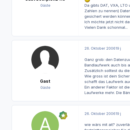
Da gibts DAT, VXA, LTO 
Gäste
Zahlen zu nennen) Daten,
gesichert werden könne
Ich möchte jetzt nicht d
Vielen Dank schonmal...
26. Oktober 2006
19 j
Ganz grob: den Datenzuw
Bandlaufwerk auch bis a
Zusätzlich solltest du d
Wie gross ist dein Siche
Gast
schafft das Laufwerk au
Ein anderer Faktor ist 
Gäste
Laufwerke mehr. Die Bänd
26. Oktober 2006
19 j
wie wärs mit ait? zuverl