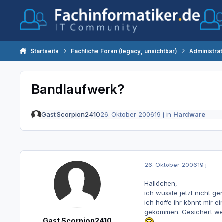
Zum Inhalt springen
Startseite
Fachliche Foren (legacy, unsichtbar)
Administra
Bandlaufwerk?
Gast Scorpion2410
26. Oktober 2006
19 j
in
Hardware
26. Oktober 2006
19 j
Hallöchen,
ich wusste jetzt nicht g
ich hoffe ihr könnt mir 
gekommen. Gesichert wer
Gast Scorpion2410