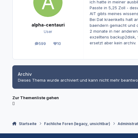
ich hatte in meiner ausb
Passte in 5,25 Zoll - de
AIT gibts meines wissens 
Bei Dat kraenkelts halt 
alpha-centauri
baendern gemacht und d
2 monate in ner anderen 
User
exzelltens backup2disk, f
ersetzt aber kein archiv.
599
10
Beiträge
Reputation
Archiv
Dieses Thema wurde archiviert und kann nicht mehr beantwo
Zur Themenliste gehen
Startseite
Fachliche Foren (legacy, unsichtbar)
Administra