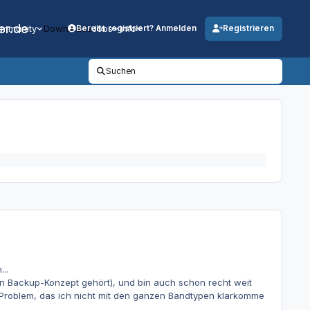
er.de
mmunity
Downloads
Jobs
Info
Bereits registriert? Anmelden
Registrieren
Suchen
..
ein Backup-Konzept gehört), und bin auch schon recht weit
 Problem, das ich nicht mit den ganzen Bandtypen klarkomme