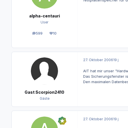
festplattenspeicher für 
alpha-centauri
User
599
10
Beiträge
Reputation
27. Oktober 2006
19 j
AIT hat mir unser "Hardw
Das Sicherungsfenster i
Den maximalen Datenbesta
Gast Scorpion2410
Gäste
27. Oktober 2006
19 j