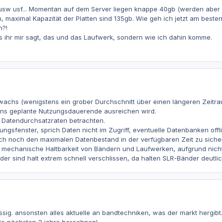
usw usf... Momentan auf dem Server liegen knappe 40gb (werden aber
 maximal Kapazität der Platten sind 135gb. Wie geh ich jetzt am besten 
n?!
as ihr mir sagt, das und das Laufwerk, sondern wie ich dahin komme.
achs (wenigstens ein grober Durchschnitt über einen längeren Zeitrau
ns geplante Nutzungsdauerende ausreichen wird.
ie Datendurchsatzraten betrachten.
rungsfenster, sprich Daten nicht im Zugriff, eventuelle Datenbanken off
ch noch den maximalen Datenbestand in der verfügbaren Zeit zu siche
die mechanische Haltbarkeit von Bändern und Laufwerken, aufgrund nic
er sind halt extrem schnell verschlissen, da halten SLR-Bänder deutlic
ässig. ansonsten alles aktuelle an bandtechniken, was der markt hergibt