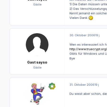
1) Die Daten müssen unt
Gäste
2) Das Verschlüsselung
Kennt jemand ein solche
Vielen Dank
30. Oktober 2006
19 j
Wen es interessiert ich
http://www.truecrypt.org
Gibts für Windows und 
Bye
Gast sayso
Gäste
31. Oktober 2006
19 j
Du weist aber schon, das