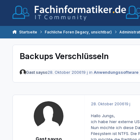
Zum Inhalt springen
Startseite
Fachliche Foren (legacy, unsichtbar)
Administra
Backups Verschlüsseln
Gast sayso
28. Oktober 2006
19 j
in
Anwendungssoftware
28. Oktober 2006
19 j
Hallo Jungs,
ich habe hier externe U
Nun möchte ich diese Dat
Filesystem ist NTFS. Die
Gast sayso
Ich möchte die Partitio