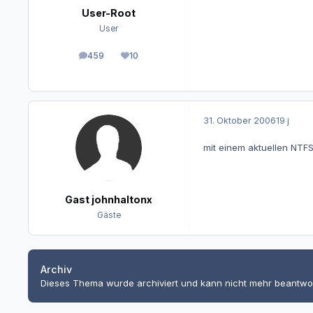
User-Root
User
459
10
Beiträge
Reputation
31. Oktober 2006
19 j
mit einem aktuellen NTFS
Gast johnhaltonx
Gäste
Archiv
Dieses Thema wurde archiviert und kann nicht mehr beantwo