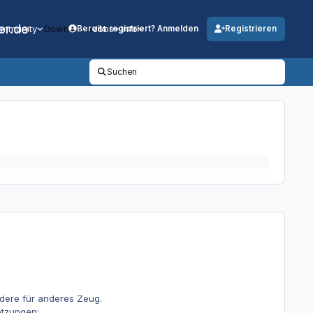
er.de
mmunity
Downloads
Jobs
Info
Bereits registriert? Anmelden
Registrieren
Suchen
ndere für anderes Zeug.
etzungen: