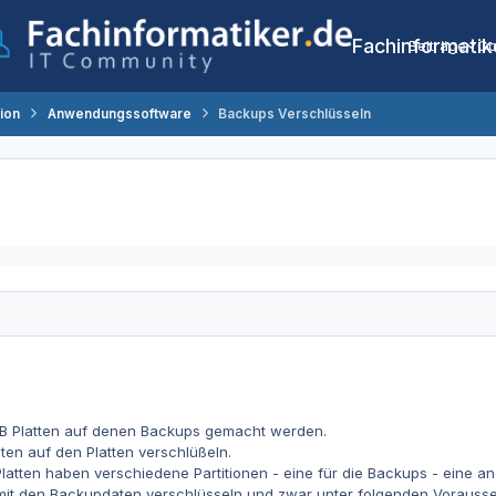
Fachinformatik
Beiträge
Co
tion
Anwendungssoftware
Backups Verschlüsseln
SB Platten auf denen Backups gemacht werden.
en auf den Platten verschlüßeln.
 Platten haben verschiedene Partitionen - eine für die Backups - eine a
n mit den Backupdaten verschlüsseln und zwar unter folgenden Vorauss