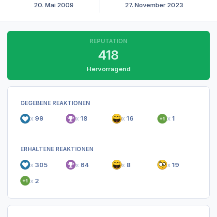
20. Mai 2009
27. November 2023
REPUTATION
418
Hervorragend
GEGEBENE REAKTIONEN
x
99
x
18
x
16
x
1
ERHALTENE REAKTIONEN
x
305
x
64
x
8
x
19
x
2