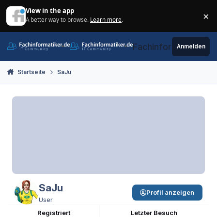
Zum Inhalt springen
View in the app
×
A better way to browse.
Learn more
.
Di
Fachinformatiker.de
Anmelden
Startseite
SaJu
SaJu
Profil anzeigen
User
Registriert
Letzter Besuch