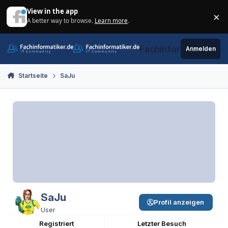
Zum Inhalt springen
View in the app
×
A better way to browse.
Learn more
.
Di
Fachinformatiker.de
Anmelden
Startseite
SaJu
SaJu
Profil anzeigen
User
Registriert
Letzter Besuch