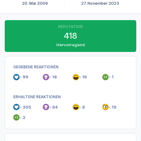
20. Mai 2009
27. November 2023
REPUTATION
418
Hervorragend
GEGEBENE REAKTIONEN
x
99
x
18
x
16
x
1
ERHALTENE REAKTIONEN
x
305
x
64
x
8
x
19
x
2