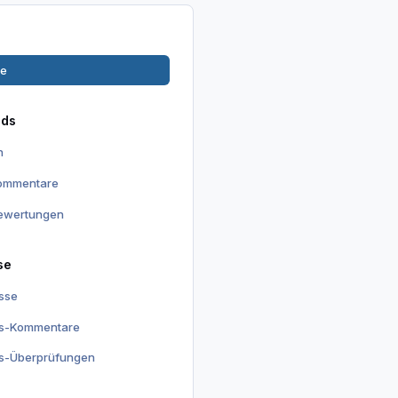
ge
ads
n
kommentare
ewertungen
se
isse
is-Kommentare
is-Überprüfungen