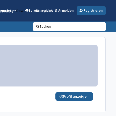
er.de
mmunity
Downloads
Jobs
Info
Bereits registriert? Anmelden
Registrieren
Suchen
Profil anzeigen