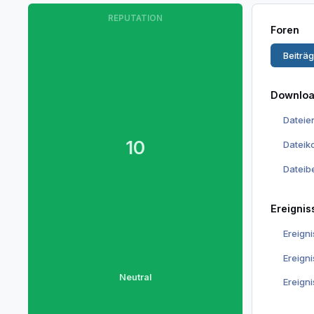
REPUTATION
Foren
Beiträ
Downlo
Dateie
10
Datei
Dateib
Ereignis
Ereign
Ereign
Neutral
Ereign