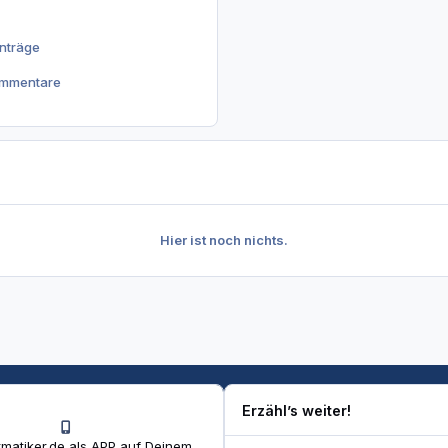
inträge
ommentare
Hier ist noch nichts.
Erzähl’s weiter!
matiker.de als APP auf Deinem