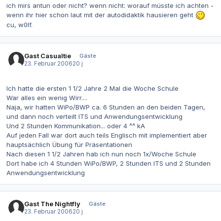
ich mirs antun oder nicht? wenn nicht: worauf müsste ich achten -
wenn ihr hier schon laut mit der autodidaktik hausieren geht
cu, w0lf.
Gast Casualtie
Gäste
23. Februar 2006
20 j
Ich hatte die ersten 1 1/2 Jahre 2 Mal die Woche Schule
War alles ein wenig Wirr....
Naja, wir hatten WiPo/BWP ca. 6 Stunden an den beiden Tagen,
und dann noch verteilt ITS und Anwendungsentwicklung
Und 2 Stunden Kommunikation... oder 4 ^^ kA
Auf jeden Fall war dort auch teils Englisch mit implementiert aber
hauptsächlich Übung für Präsentationen
Nach diesen 1 1/2 Jahren hab ich nun noch 1x/Woche Schule
Dort habe ich 4 Stunden WiPo/BWP, 2 Stunden ITS und 2 Stunden
Anwendungsentwicklung
Gast The Nightfly
Gäste
23. Februar 2006
20 j