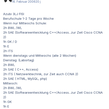
16. Februar 2006
20 j
Azubi 3LJ FISI
Berufschule 1-2 Tage pro Woche
Wenn nur Mittwochs Schule:
2h BWL /WL
2h SAE (Softwareentwicklung C++/Access...zur Zeit Cisco CCNA
2)
1h GK / D
1h E
2h ITS
Wenn dienstags und Mittwochs (alle 2 Wochen)
Dienstag: (Labortag)
2h BWL
2h SAE ( C++, Access)
2h ITS ( Netzwerktechnik, zur Zeit auch CCNA 2)
2h SAE ( HTML, MySQL, php)
Mittwoch:
2h BWL /WL
2h SAE (Softwareentwicklung C++/Access...zur Zeit Cisco CCNA
2)
1h GK
1h E