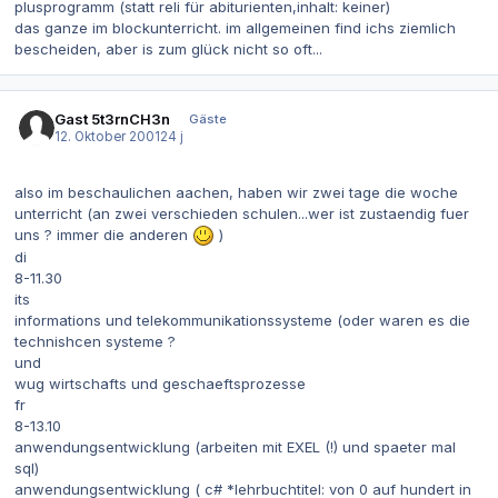
plusprogramm (statt reli für abiturienten,inhalt: keiner)
das ganze im blockunterricht. im allgemeinen find ichs ziemlich
bescheiden, aber is zum glück nicht so oft...
Gast 5t3rnCH3n
Gäste
12. Oktober 2001
24 j
also im beschaulichen aachen, haben wir zwei tage die woche
unterricht (an zwei verschieden schulen...wer ist zustaendig fuer
uns ? immer die anderen
)
di
8-11.30
its
informations und telekommunikationssysteme (oder waren es die
technishcen systeme ?
und
wug wirtschafts und geschaeftsprozesse
fr
8-13.10
anwendungsentwicklung (arbeiten mit EXEL (!) und spaeter mal
sql)
anwendungsentwicklung ( c# *lehrbuchtitel: von 0 auf hundert in