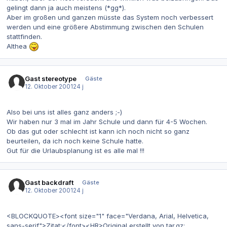
gelingt dann ja auch meistens (*gg*).
Aber im großen und ganzen müsste das System noch verbessert
werden und eine größere Abstimmung zwischen den Schulen
stattfinden.
Althea
Gast stereotype
Gäste
12. Oktober 2001
24 j
Also bei uns ist alles ganz anders ;-)
Wir haben nur 3 mal im Jahr Schule und dann für 4-5 Wochen.
Ob das gut oder schlecht ist kann ich noch nicht so ganz
beurteilen, da ich noch keine Schule hatte.
Gut für die Urlaubsplanung ist es alle mal !!!
Gast backdraft
Gäste
12. Oktober 2001
24 j
<BLOCKQUOTE><font size="1" face="Verdana, Arial, Helvetica,
sans-serif">Zitat:</font><HR>Original erstellt von tar.gz: