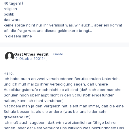
40 tagen! )
religion
politik
das wars.
keine sorge nciht nur ihr vermisst was..wir auch... aber ein kommt
oft: die frage was uns dieses gekleckere bringt...
in diesem sinne
Gast Althea.Vestrit
Gäste
12. Oktober 2001
24 j
Hallo,
ich habe auch an zwei verschiedenen Berufsschulen Unterricht
und ich muß mal zu ihrer Verteidigung sagen, daß unsere
Ausbildungsberufe noch nicht so alt sind (daß sich aber manche
Schulen noch überhaupt nicht in den Schulstoff eingefunden
haben, kann ich nicht verstehen).
Nachdem man ja den Vergleich hat, sieht man immer, daß die eine
Schule besser ist als die andere (was bei uns leider sehr
gravierend ist!)
Ich muß auch zugeben, daß wir zwei ziemlich unfähige Lehrer
haben, aber der Rest versucht uns wirklich was beizubringen! Das