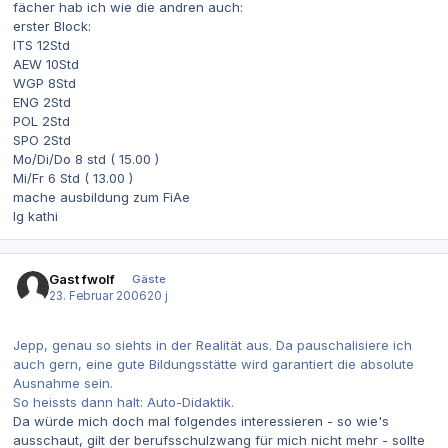
fächer hab ich wie die andren auch:
erster Block:
ITS 12Std
AEW 10Std
WGP 8Std
ENG 2Std
POL 2Std
SPO 2Std
Mo/Di/Do 8 std ( 15.00 )
Mi/Fr 6 Std ( 13.00 )
mache ausbildung zum FiAe
lg kathi
Gast fwolf
Gäste
23. Februar 2006
20 j
Jepp, genau so siehts in der Realität aus. Da pauschalisiere ich
auch gern, eine gute Bildungsstätte wird garantiert die absolute
Ausnahme sein.
So heissts dann halt: Auto-Didaktik.
Da würde mich doch mal folgendes interessieren - so wie's
ausschaut, gilt der berufsschulzwang für mich nicht mehr - sollte