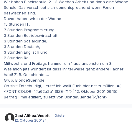
Wir haben Blockschule. 2 - 3 Wochen Arbeit und dann eine Woche
Schule. Das verschiebt sich dementsprechend wenn Ferien
dazwischen sind.
Davon haben wir in der Woche
15 Stunden IT,
7 Stunden Programmierung,
3 Stunden Betriebswirtschaft,
3 Stunden Sozialkunde,
3 Stunden Deutsch,
3 Stunden Englisch und
2 Stunden Reli.
Mittwochs und Freitags hammer um 1 aus ansonsten um 3.
Was mich jetz wundert ist dass Ihr teilweise ganz andere Fächer
habt! Z. B. Geschichte.....
Gruß, BlondeSuennde
Oh shit! Entschuldigt, Leute! Ich wollt Euch hier net zumüllen. =(
<FONT COLOR="#a62a2a" SIZE="1">[ 12. Oktober 2001 09:15:
Beitrag 1 mal editiert, zuletzt von BlondeSuende ]</font>
Gast Althea.Vestrit
Gäste
12. Oktober 2001
24 j