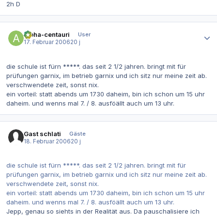
2h D
Autor-Statistiken
alpha-centauri
User
17. Februar 2006
20 j
die schule ist fürn *****. das seit 2 1/2 jahren. bringt mit für
prüfungen garnix, im betrieb garnix und ich sitz nur meine zeit ab.
verschwendete zeit, sonst nix.
ein vorteil: statt abends um 1730 daheim, bin ich schon um 15 uhr
daheim. und wenns mal 7. / 8. ausföällt auch um 13 uhr.
Gast schlati
Gäste
18. Februar 2006
20 j
die schule ist fürn *****. das seit 2 1/2 jahren. bringt mit für
prüfungen garnix, im betrieb garnix und ich sitz nur meine zeit ab.
verschwendete zeit, sonst nix.
ein vorteil: statt abends um 1730 daheim, bin ich schon um 15 uhr
daheim. und wenns mal 7. / 8. ausföällt auch um 13 uhr.
Jepp, genau so siehts in der Realität aus. Da pauschalisiere ich