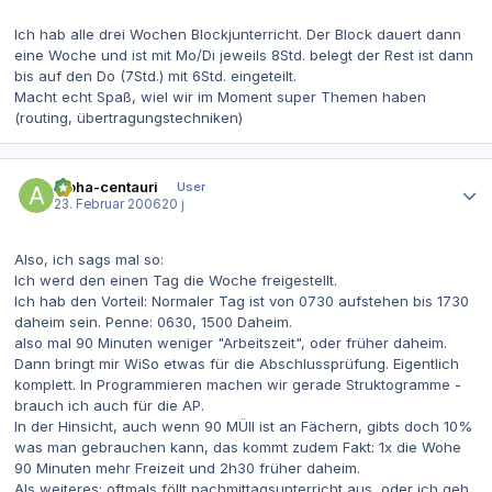
Ich hab alle drei Wochen Blockjunterricht. Der Block dauert dann
eine Woche und ist mit Mo/Di jeweils 8Std. belegt der Rest ist dann
bis auf den Do (7Std.) mit 6Std. eingeteilt.
Macht echt Spaß, wiel wir im Moment super Themen haben
(routing, übertragungstechniken)
Autor-Statistiken
alpha-centauri
User
23. Februar 2006
20 j
Also, ich sags mal so:
Ich werd den einen Tag die Woche freigestellt.
Ich hab den Vorteil: Normaler Tag ist von 0730 aufstehen bis 1730
daheim sein. Penne: 0630, 1500 Daheim.
also mal 90 Minuten weniger "Arbeitszeit", oder früher daheim.
Dann bringt mir WiSo etwas für die Abschlussprüfung. Eigentlich
komplett. In Programmieren machen wir gerade Struktogramme -
brauch ich auch für die AP.
In der Hinsicht, auch wenn 90 MÜll ist an Fächern, gibts doch 10%
was man gebrauchen kann, das kommt zudem Fakt: 1x die Wohe
90 Minuten mehr Freizeit und 2h30 früher daheim.
Als weiteres: oftmals föllt nachmittagsunterricht aus, oder ich geh