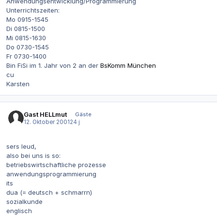
Anwendungsentwicklung/Programmierung
Unterrichtszeiten:
Mo 0915-1545
Di 0815-1500
Mi 0815-1630
Do 0730-1545
Fr 0730-1400
Bin FiSi im 1. Jahr von 2 an der
BsKomm München
cu
Karsten
Gast HELLmut
Gäste
12. Oktober 2001
24 j
sers leud,
also bei uns is so:
betriebswirtschaftliche prozesse
anwendungsprogrammierung
its
dua (= deutsch + schmarrn)
sozialkunde
englisch