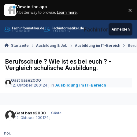
Zum Inhalt springen
View in the app
×
A better way to browse.
Learn more
.
Di
Fachinformatiker.de
Anmelden
Startseite
Ausbildung & Job
Ausbildung im IT-Bereich
Beruf
Berufsschule ? Wie ist es bei euch ? -
Vergleich schulische Ausbildung.
Gast base2000
12. Oktober 2001
24 j
in
Ausbildung im IT-Bereich
Gast base2000
Gäste
12. Oktober 2001
24 j
hoi,