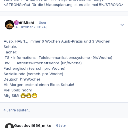
<STRONG>Gut für die Urlaubsplanung ist es alle mal !!!</STRONG>
Autor-Statistiken
SteffiMichi
User
14. Oktober 2001
24 j
Ausb. FIAE 1.Lj immer 6 Wochen Ausb-Praxis und 3 Wochen
Schule.
Fächer:
ITS - Informations- Telekommunikationssysteme (9h/Woche)
BWL - Betriebswirtschaftslehre (6h/Woche)
Fachenglisch (versch. pro Woche)
Sozialkunde (versch. pro Woche)
Deutsch (1h/Woche)
Ab Morgen erstmal einen Block Schule!
Viel Spaß noch!
Mfg StMi
4 Jahre später...
Gast devil666_mike
Gäste