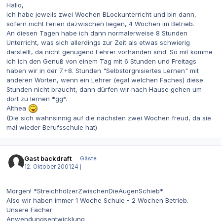
Hallo,
ich habe jeweils zwei Wochen BLockunterricht und bin dann,
sofern nicht Ferien dazwischen liegen, 4 Wochen im Betrieb.
An diesen Tagen habe ich dann normalerweise 8 Stunden
Unterricht, was sich allerdings zur Zeit als etwas schwierig
darstellt, da nicht genügend Lehrer vorhanden sind. So mit komme
ich ich den Genuß von einem Tag mit 6 Stunden und Freitags
haben wir in der 7.+8. Stunden "Selbstorgnisiertes Lernen" mit
anderen Worten, wenn ein Lehrer (egal welchen Faches) diese
Stunden nicht braucht, dann dürfen wir nach Hause gehen um
dort zu lernen *gg*.
Althea
(Die sich wahnsinnig auf die nächsten zwei Wochen freud, da sie
mal wieder Berufsschule hat)
Gast backdraft
Gäste
12. Oktober 2001
24 j
Morgen! *StreichhölzerZwischenDieAugenSchieb*
Also wir haben immer 1 Woche Schule - 2 Wochen Betrieb.
Unsere Fächer:
Anwendungsentwicklung