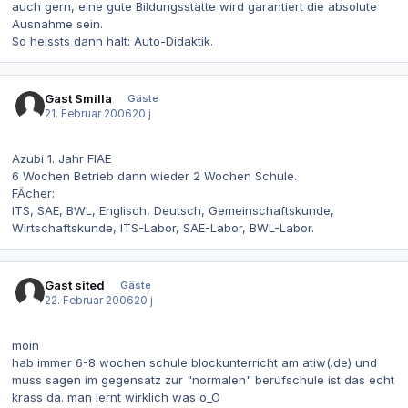
auch gern, eine gute Bildungsstätte wird garantiert die absolute
Ausnahme sein.
So heissts dann halt: Auto-Didaktik.
Gast Smilla
Gäste
21. Februar 2006
20 j
Azubi 1. Jahr FIAE
6 Wochen Betrieb dann wieder 2 Wochen Schule.
FÄcher:
ITS, SAE, BWL, Englisch, Deutsch, Gemeinschaftskunde,
Wirtschaftskunde, ITS-Labor, SAE-Labor, BWL-Labor.
Gast sited
Gäste
22. Februar 2006
20 j
moin
hab immer 6-8 wochen schule blockunterricht am atiw(.de) und
muss sagen im gegensatz zur "normalen" berufschule ist das echt
krass da. man lernt wirklich was o_O