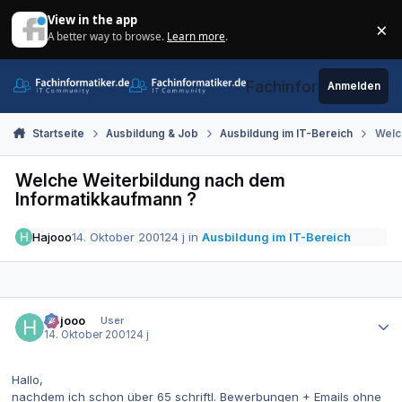
Zum Inhalt springen
View in the app
×
A better way to browse.
Learn more
.
Di
Fachinformatiker.de
Anmelden
Startseite
Ausbildung & Job
Ausbildung im IT-Bereich
Welc
Welche Weiterbildung nach dem
Informatikkaufmann ?
Hajooo
14. Oktober 2001
24 j
in
Ausbildung im IT-Bereich
Autor-Statistiken
Hajooo
User
14. Oktober 2001
24 j
Hallo,
nachdem ich schon über 65 schriftl. Bewerbungen + Emails ohne