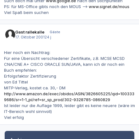
Such doch mal unter
www.google.de
nach den Stichpunkten
PS: für MS-Office gibts noch den MOUS -->
www.signet.de/mous
Viel Spaß beim suchen
Gast rallekalle
Gäste
17. Oktober 2001
24 j
Hier noch ein Nachtrag:
Für eine Übersicht verschiedener Zertifikate, z.B. MCSE MCSD
CNA/CNE A+ CISCO ORACLE SUN/JAVA, kann ich dir noch ein
Buch empfehlen:
Erfolgsfaktor Zertifizierung
von Ed Tittel
MITP-Verlag, kostet ca. 30,- DM
http://www.amazon.de/exec/obidos/ASIN/3826605225/qid=100333
9686/sr=1-1_pi/ref=sr_sp_prod/302-9328785-0860829
Ist leider nur die Auflage 1999, leider gibt es keine neuere (wäre im
IT-Bereich wohl sinnvoll)
Viel erfolg