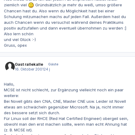
ziemlich viel
Gründsätzlich je mehr du weiß, umso größere
Chancen hast du. Also wenn du Möglichkeit hast bei einer
Schulung mitzumachen machs auf jeden Fall. Außerdem hast du
auch Chancen wenn du versuchst während deines Praktikums
positiv aufzufallen und dann eventuell übernohmen zu werden :]
Also lern schön
und viel Glück :-)
Gruss, opex
Gast rallekalle
Gäste
16. Oktober 2001
24 j
Hallo,
MCSE ist nicht schlecht, zur Ergänzung vielleicht noch ein paar
weitere:
Bei Novell gibts den CNA, CNE, Master CNE usw. Leider ist Novell
etwas am schwächeln gegenüber Microsoft. Na ja, nicht immer
des bessere setzt sich durch.
Für Linux soll der RHCE (Red Hat Certified Engineer) obergeil sein,
obwohl man den erst machen sollte, wenn man echt Ahnung hat
(z. B. MCSE ist).