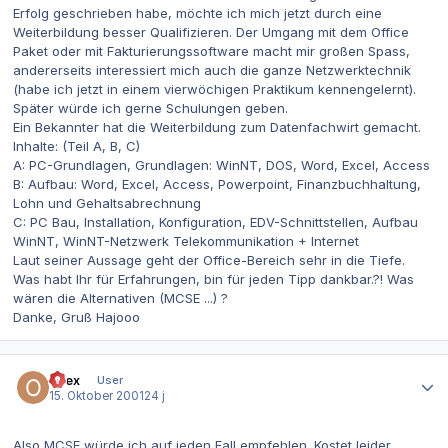
Erfolg geschrieben habe, möchte ich mich jetzt durch eine
Weiterbildung besser Qualifizieren. Der Umgang mit dem Office
Paket oder mit Fakturierungssoftware macht mir großen Spass,
andererseits interessiert mich auch die ganze Netzwerktechnik
(habe ich jetzt in einem vierwöchigen Praktikum kennengelernt).
Später würde ich gerne Schulungen geben.
Ein Bekannter hat die Weiterbildung zum Datenfachwirt gemacht.
Inhalte: (Teil A, B, C)
A: PC-Grundlagen, Grundlagen: WinNT, DOS, Word, Excel, Access
B: Aufbau: Word, Excel, Access, Powerpoint, Finanzbuchhaltung,
Lohn und Gehaltsabrechnung
C: PC Bau, Installation, Konfiguration, EDV-Schnittstellen, Aufbau
WinNT, WinNT-Netzwerk Telekommunikation + Internet
Laut seiner Aussage geht der Office-Bereich sehr in die Tiefe.
Was habt Ihr für Erfahrungen, bin für jeden Tipp dankbar.?! Was
wären die Alternativen (MCSE ...) ?
Danke, Gruß Hajooo
Autor-Statistiken
opex
User
15. Oktober 2001
24 j
Also MCSE würde ich auf jeden Fall empfehlen. Kostet leider