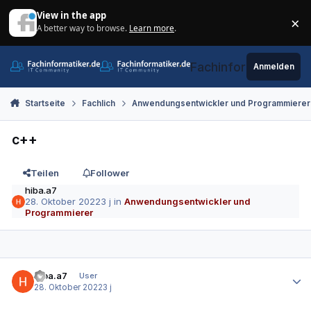
Zum Inhalt springen
View in the app
×
A better way to browse.
Learn more
.
Di
Fachinformatiker.de
Anmelden
Startseite
Fachlich
Anwendungsentwickler und Programmierer
c++
Teilen
Follower
hiba.a7
28. Oktober 2022
3 j
in
Anwendungsentwickler und
Programmierer
Autor-Statistiken
hiba.a7
User
28. Oktober 2022
3 j