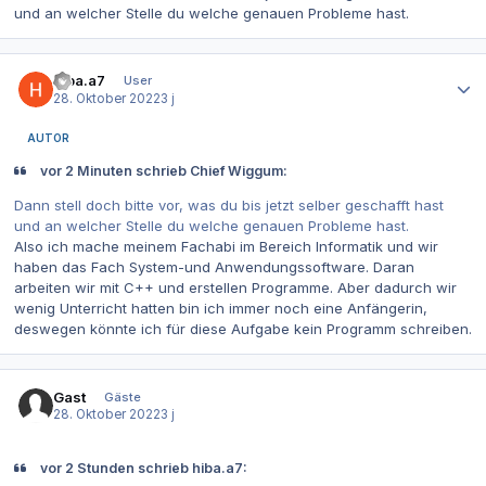
und an welcher Stelle du welche genauen Probleme hast.
Autor-Statistiken
hiba.a7
User
28. Oktober 2022
3 j
AUTOR
vor 2 Minuten schrieb Chief Wiggum:
Dann stell doch bitte vor, was du bis jetzt selber geschafft hast
und an welcher Stelle du welche genauen Probleme hast.
Also ich mache meinem Fachabi im Bereich Informatik und wir
haben das Fach System-und Anwendungssoftware. Daran
arbeiten wir mit C++ und erstellen Programme. Aber dadurch wir
wenig Unterricht hatten bin ich immer noch eine Anfängerin,
deswegen könnte ich für diese Aufgabe kein Programm schreiben.
Gast
Gäste
28. Oktober 2022
3 j
vor 2 Stunden schrieb hiba.a7: