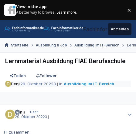
Zum Inhalt springen
View in the app
×
A better way to browse.
Learn more
.
Di
Fachinformatiker.de
Anmelden
Startseite
Ausbildung & Job
Ausbildung im IT-Bereich
Lern
Lernmaterial Ausbildung FIAE Berufsschule
Teilen
Follower
Denji
29. Oktober 2022
3 j
in
Ausbildung im IT-Bereich
Autor-Statistiken
Denji
User
29. Oktober 2022
3 j
Hi zusammen.