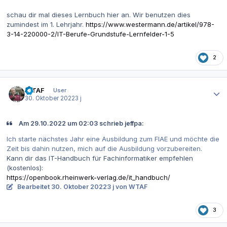
schau dir mal dieses Lernbuch hier an. Wir benutzen dies
zumindest im 1. Lehrjahr.
https://www.westermann.de/artikel/978-
3-14-220000-2/IT-Berufe-Grundstufe-Lernfelder-1-5
2
Autor-Statistiken
WTAF
User
30. Oktober 2022
3 j
Am 29.10.2022 um 02:03 schrieb jeffpa:
Ich starte nächstes Jahr eine Ausbildung zum FIAE und möchte die
Zeit bis dahin nutzen, mich auf die Ausbildung vorzubereiten.
Kann dir das IT-Handbuch für Fachinformatiker empfehlen
(kostenlos):
https://openbook.rheinwerk-verlag.de/it_handbuch/
Bearbeitet
30. Oktober 2022
3 j
von WTAF
3