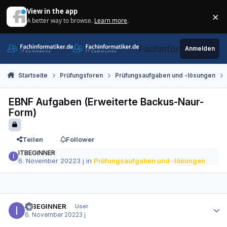
Zum Inhalt springen
View in the app
×
A better way to browse.
Learn more
.
Di
Fachinformatiker.de
Anmelden
Startseite
Prüfungsforen
Prüfungsaufgaben und -lösungen
EBNF Aufgaben (Erweiterte Backus-Naur-
Form)
Teilen
Follower
ITBEGINNER
6. November 2022
3 j
in
Prüfungsaufgaben und -lösungen
Autor-Statistiken
ITBEGINNER
User
6. November 2022
3 j