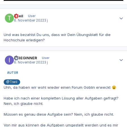
Autor-Statistiken
Tiwil
User
6. November 2022
3 j
Und was bezahlst Du uns, dass wir Dein Übungsblatt für die
Hochschule erledigen?
Autor-Statistiken
ITBEGINNER
User
6. November 2022
3 j
AUTOR
@Tiwil
Uhh, da haben wir wohl wieder einen Forum Goblin erweckt
😮
Habe ich nach einer kompletten Lösung aller Aufgaben gefragt?
Nein, ich glaube nicht.
Müssen es genau diese Aufgabe sein? Nein, ich glaube nicht.
Von mir aus können die Aufgaben umgestellt werden und es mir