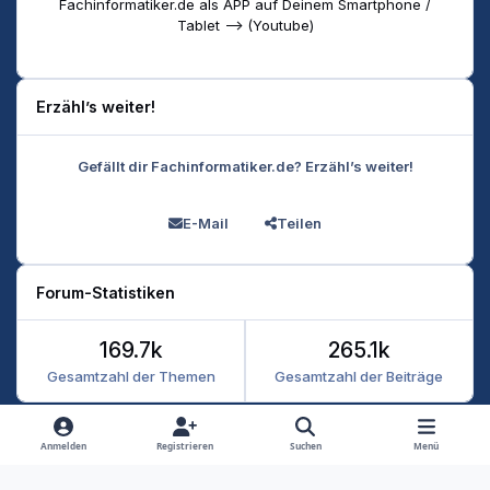
Fachinformatiker.de als APP auf Deinem Smartphone /
Tablet --> (Youtube)
Erzähl’s weiter!
Gefällt dir Fachinformatiker.de? Erzähl’s weiter!
E-Mail
Teilen
Forum-Statistiken
169.7k
265.1k
Gesamtzahl der Themen
Gesamtzahl der Beiträge
Heller Modus
Dunkler Modus
Systemeinstellung
Anmelden
Registrieren
Suchen
Menü
Datenschutz
Kontakt
Cookies
RSS