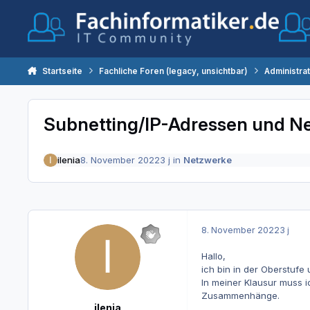
Zum Inhalt springen
Startseite
Fachliche Foren (legacy, unsichtbar)
Administra
Subnetting/IP-Adressen und N
ilenia
8. November 2022
3 j
in
Netzwerke
8. November 2022
3 j
Hallo,
ich bin in der Oberstufe
In meiner Klausur muss i
Zusammenhänge.
ilenia