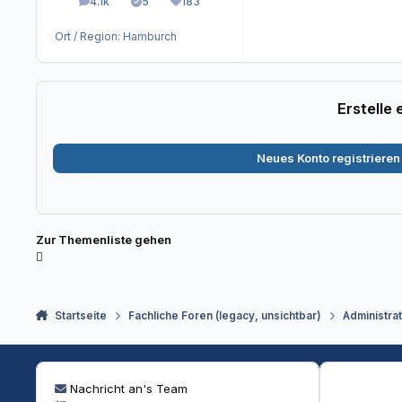
4.1k
5
183
Beiträge
Lösungen
Reputation
Ort / Region:
Hamburch
Erstelle
Neues Konto registrieren
Zur Themenliste gehen
Startseite
Fachliche Foren (legacy, unsichtbar)
Administra
Nachricht an's Team