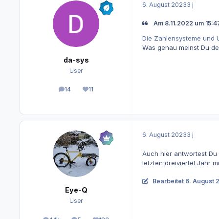
6. August 2023
3 j
Am 8.11.2022 um 15:47
Die Zahlensysteme und 
Was genau meinst Du d
da-sys
User
14
11
Beiträge
Reputation
6. August 2023
3 j
Auch hier antwortest Du
letzten dreiviertel Jahr 
Bearbeitet
6. August 
Eye-Q
User