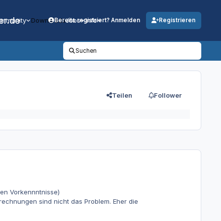
er.de
mmunity
Downloads
Jobs
Info
Bereits registriert? Anmelden
Registrieren
Suchen
Teilen
Follower
sen Vorkennntnisse)
rechnungen sind nicht das Problem. Eher die