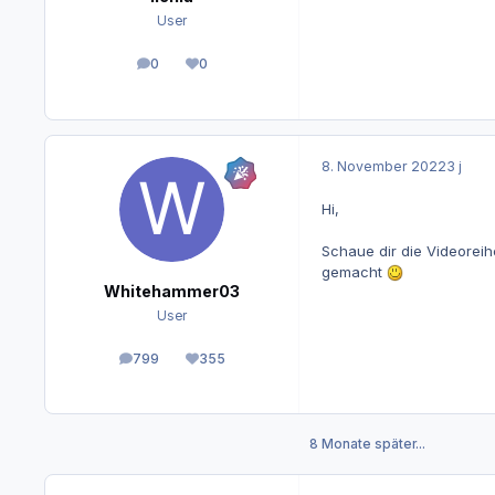
User
0
0
Beiträge
Reputation
8. November 2022
3 j
Hi,
Schaue dir die Videoreih
gemacht
Whitehammer03
User
799
355
Beiträge
Reputation
8 Monate später...