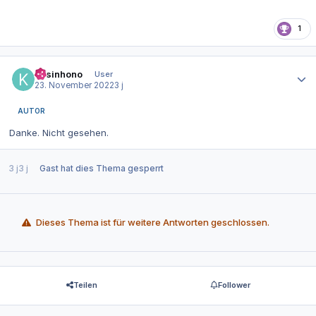
1
Autor-Statistiken
kasinhono
User
23. November 2022
3 j
AUTOR
Danke. Nicht gesehen.
3 j
3 j
Gast
hat dies Thema gesperrt
Dieses Thema ist für weitere Antworten geschlossen.
Teilen
Follower