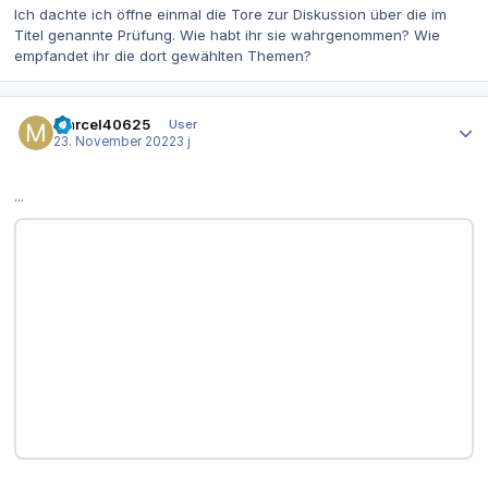
Ich dachte ich öffne einmal die Tore zur Diskussion über die im
Titel genannte Prüfung. Wie habt ihr sie wahrgenommen? Wie
empfandet ihr die dort gewählten Themen?
Autor-Statistiken
Marcel40625
User
23. November 2022
3 j
...