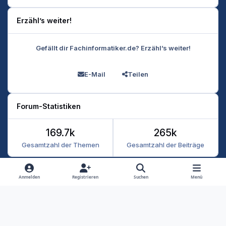
Erzähl’s weiter!
Gefällt dir Fachinformatiker.de? Erzähl’s weiter!
E-Mail
Teilen
Forum-Statistiken
169.7k
265k
Gesamtzahl der Themen
Gesamtzahl der Beiträge
Heller Modus
Dunkler Modus
Systemeinstellung
Anmelden
Registrieren
Suchen
Menü
Datenschutz
Kontakt
Cookies
RSS
Fachinformatiker 2026
Powered by
Invision Community