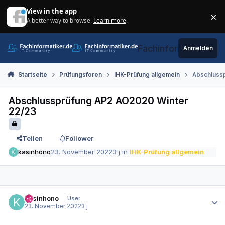
Zum Inhalt springen
View in the app
×
A better way to browse.
Learn more
.
Di
Fachinformatiker.de
Anmelden
Startseite
Prüfungsforen
IHK-Prüfung allgemein
Abschlussp
Abschlussprüfung AP2 AO2020 Winter
22/23
Teilen
Follower
kasinhono
23. November 2022
3 j
in
IHK-Prüfung allgemein
Autor-Statistiken
kasinhono
User
23. November 2022
3 j