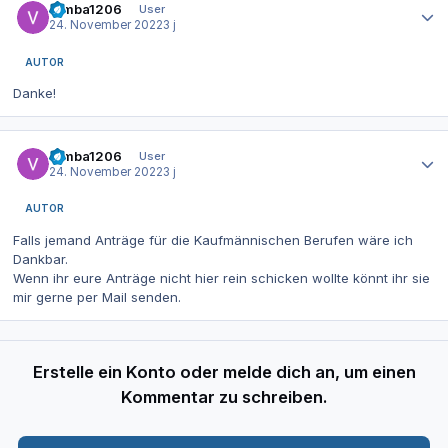
Simba1206
User
24. November 2022
3 j
AUTOR
Danke!
Autor-Statistiken
Simba1206
User
24. November 2022
3 j
AUTOR
Falls jemand Anträge für die Kaufmännischen Berufen wäre ich
Dankbar.
Wenn ihr eure Anträge nicht hier rein schicken wollte könnt ihr sie
mir gerne per Mail senden.
Erstelle ein Konto oder melde dich an, um einen
Kommentar zu schreiben.