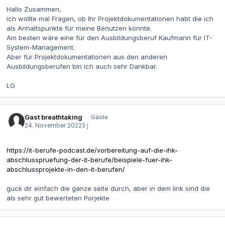
Hallo Zusammen,
ich wollte mal Fragen, ob Ihr Projektdokumentationen habt die ich
als Anhaltspunkte für meine Benutzen könnte.
Am besten wäre eine für den Ausbildungsberuf Kaufmann für IT-
System-Management.
Aber für Projektdokumentationen aus den anderen
Ausbildungsberufen bin ich auch sehr Dankbar.
LG
Gast breathtaking
Gäste
24. November 2022
3 j
https://it-berufe-podcast.de/vorbereitung-auf-die-ihk-
abschlusspruefung-der-it-berufe/beispiele-fuer-ihk-
abschlussprojekte-in-den-it-berufen/
guck dir einfach die ganze seite durch, aber in dem link sind die
als sehr gut bewerteten Porjekte
Autor-Statistiken