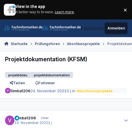
Zum Inhalt springen
View in the app
×
A better way to browse.
Learn more
.
Di
Fachinformatiker.de
Anmelden
Startseite
Prüfungsforen
Abschlussprojekte
Projektdokum
Projektdokumentation (KFSM)
projektdoku
projektdokumentation
Teilen
Follower
Simba1206
24. November 2022
3 j
in
Abschlussprojekte
Autor-Statistiken
Simba1206
User
24. November 2022
3 j