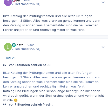
be98
User
2. Dezember 2022
3 j
Bitte Katalog der Prüfungsthemen und alle alten Prüfungen
besorgen. 3 Stück. Alles was drankam genau kennen und dann
den Katalog scannen was Themenfelder sind die neu kommen.
Lehrer ansprechen und rechtzeitig mitteilen was fehlt.
Autor-Statistiken
lenneth
User
2. Dezember 2022
3 j
AUTOR
vor 6 Stunden schrieb be98:
Bitte Katalog der Prüfungsthemen und alle alten Prüfungen
besorgen. 3 Stück. Alles was drankam genau kennen und dann
den Katalog scannen was Themenfelder sind die neu kommen.
Lehrer ansprechen und rechtzeitig mitteilen was fehlt.
Katalog und Prüfungen sind schon lange besorgt und mit denen
wird auch geübt, wenn der Stoff erstmal gelesen und verinnerlicht
wurde
😀
vor 7 Stunden schrieb Predni: