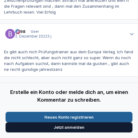
Zwischenprüfungen machen. Einfach mal ankreuzen und wen n
die Fragen relevant sind , dann mal den Zusammenhang im
Lehrbuch lesen. Viel Erfolg
Autor-Statistiken
be98
User
2. Dezember 2022
3 j
Es gibt auch nich Prüfungstrainer aus dem Europa Verlag. Ich fand
die nicht schlecht, aber auch nicht ganz so super. Wenn du noch
nach Aufgaben suchst, dann kannste mal da gucken , gibt auch
ne recht günstige jahreslizenz
Erstelle ein Konto oder melde dich an, um einen
Kommentar zu schreiben.
Neues Konto registrieren
Jetzt anmelden