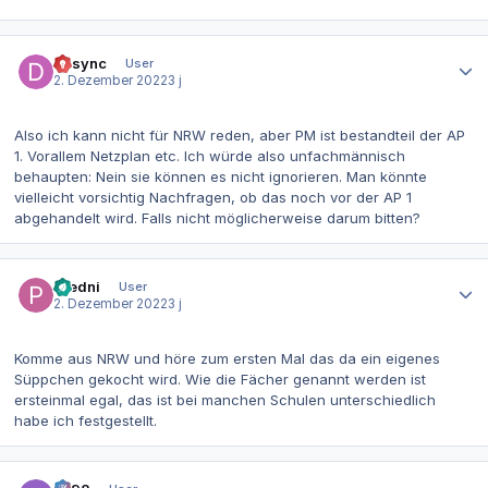
Autor-Statistiken
Desync
User
2. Dezember 2022
3 j
Also ich kann nicht für NRW reden, aber PM ist bestandteil der AP
1. Vorallem Netzplan etc. Ich würde also unfachmännisch
behaupten: Nein sie können es nicht ignorieren. Man könnte
vielleicht vorsichtig Nachfragen, ob das noch vor der AP 1
abgehandelt wird. Falls nicht möglicherweise darum bitten?
Autor-Statistiken
Predni
User
2. Dezember 2022
3 j
Komme aus NRW und höre zum ersten Mal das da ein eigenes
Süppchen gekocht wird. Wie die Fächer genannt werden ist
ersteinmal egal, das ist bei manchen Schulen unterschiedlich
habe ich festgestellt.
Autor-Statistiken