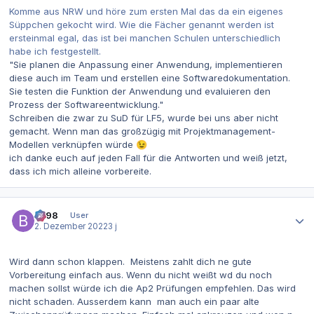
Komme aus NRW und höre zum ersten Mal das da ein eigenes
Süppchen gekocht wird. Wie die Fächer genannt werden ist
ersteinmal egal, das ist bei manchen Schulen unterschiedlich
habe ich festgestellt.
"Sie planen die
Anpassung einer Anwendung, implementieren
diese auch im Team und erstellen eine Softwared
okumentation.
Sie testen die Funktion der Anwendung und evaluieren den
Prozess der Softw
areentwicklung."
Schreiben die zwar zu SuD für LF5, wurde bei uns aber nicht
gemacht. Wenn man das großzügig mit Projektmanagement-
Modellen verknüpfen würde
😉
ich danke euch auf jeden Fall für die Antworten und weiß jetzt,
dass ich mich alleine vorbereite.
Autor-Statistiken
be98
User
2. Dezember 2022
3 j
Wird dann schon klappen. Meistens zahlt dich ne gute
Vorbereitung einfach aus. Wenn du nicht weißt wd du noch
machen sollst würde ich die Ap2 Prüfungen empfehlen. Das wird
nicht schaden. Ausserdem kann man auch ein paar alte