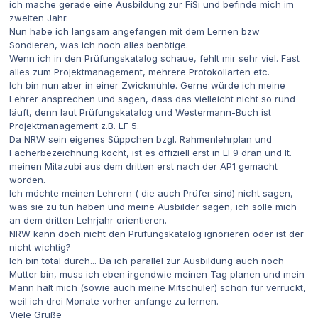
ich mache gerade eine Ausbildung zur FiSi und befinde mich im
zweiten Jahr.
Nun habe ich langsam angefangen mit dem Lernen bzw
Sondieren, was ich noch alles benötige.
Wenn ich in den Prüfungskatalog schaue, fehlt mir sehr viel. Fast
alles zum Projektmanagement, mehrere Protokollarten etc.
Ich bin nun aber in einer Zwickmühle. Gerne würde ich meine
Lehrer ansprechen und sagen, dass das vielleicht nicht so rund
läuft, denn laut Prüfungskatalog und Westermann-Buch ist
Projektmanagement z.B. LF 5.
Da NRW sein eigenes Süppchen bzgl. Rahmenlehrplan und
Fächerbezeichnung kocht, ist es offiziell erst in LF9 dran und lt.
meinen Mitazubi aus dem dritten erst nach der AP1 gemacht
worden.
Ich möchte meinen Lehrern ( die auch Prüfer sind) nicht sagen,
was sie zu tun haben und meine Ausbilder sagen, ich solle mich
an dem dritten Lehrjahr orientieren.
NRW kann doch nicht den Prüfungskatalog ignorieren oder ist der
nicht wichtig?
Ich bin total durch... Da ich parallel zur Ausbildung auch noch
Mutter bin, muss ich eben irgendwie meinen Tag planen und mein
Mann hält mich (sowie auch meine Mitschüler) schon für verrückt,
weil ich drei Monate vorher anfange zu lernen.
Viele Grüße