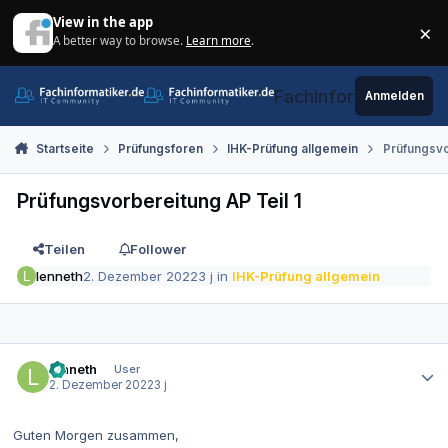
Zum Inhalt springen
View in the app
×
A better way to browse.
Learn more
.
Di
Fachinformatiker.de
Anmelden
Startseite
Prüfungsforen
IHK-Prüfung allgemein
Prüfungsvo
Prüfungsvorbereitung AP Teil 1
Teilen
Follower
lenneth
2. Dezember 2022
3 j
in
IHK-Prüfung allgemein
Autor-Statistiken
lenneth
User
2. Dezember 2022
3 j
Guten Morgen zusammen,