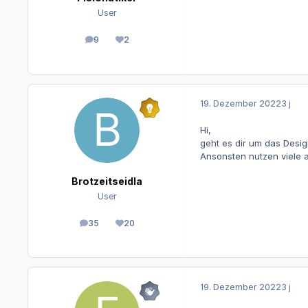
User
9
2
Beiträge
Reputation
19. Dezember 2022
3 j
Hi,
geht es dir um das Desi
Ansonsten nutzen viele 
Brotzeitseidla
User
35
20
Beiträge
Reputation
19. Dezember 2022
3 j