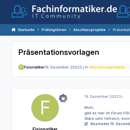
Zum Inhalt springen
Startseite
Prüfungsforen
Abschlussprojekte
Präsentat
Präsentationsvorlagen
Fisionatiker
19. Dezember 2022
3 j
in
Abschlussprojekte
19. Dezember 2022
3 j
Moin,
gibt es hier im Forum FI
Wäre sehr hilfreich, kon
Bearbeitet
19. Dezem
Fisionatiker