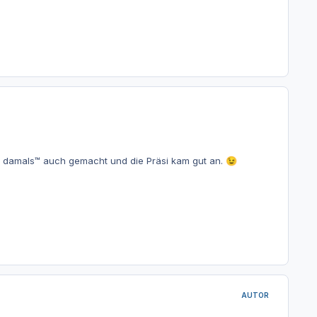
s damals™ auch gemacht und die Präsi kam gut an.
😉
AUTOR