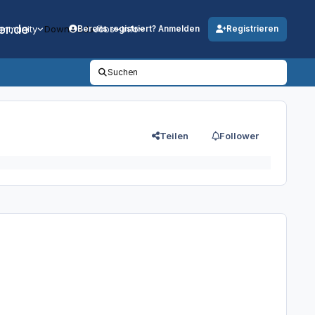
er.de
mmunity
Downloads
Jobs
Info
Bereits registriert? Anmelden
Registrieren
Suchen
Teilen
Follower