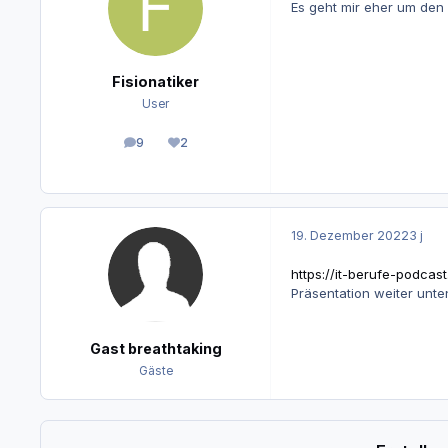
Es geht mir eher um den
Fisionatiker
User
9
2
Beiträge
Reputation
19. Dezember 2022
3 j
https://it-berufe-podcas
Präsentation weiter unt
Gast breathtaking
Gäste