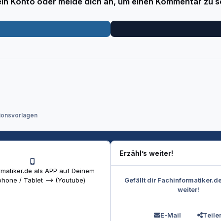
 ein Konto oder melde dich an, um einen Kommentar zu s
ionsvorlagen
Erzähl’s weiter!
matiker.de als APP auf Deinem
Gefällt dir Fachinformatiker.d
hone / Tablet --> (Youtube)
weiter!
E-Mail
Teile