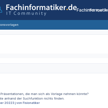
Fachinformatik
Beiträge
Co
ionsvorlagen
SI Präsentationen, die man sich als Vorlage nehmen könnte?
nte anhand der Suchfunktion nichts finden.
ber 2022
3 j
von Fisionatiker