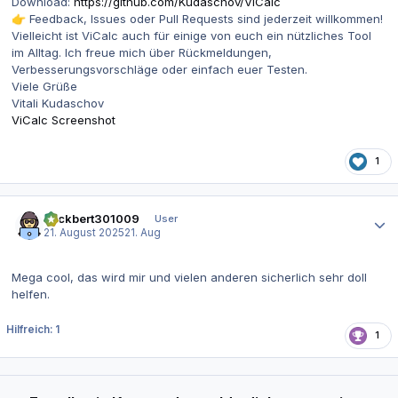
Download:
https://github.com/Kudaschov/ViCalc
Feedback, Issues oder Pull Requests sind jederzeit willkommen!
👉
Vielleicht ist ViCalc auch für einige von euch ein nützliches Tool
im Alltag. Ich freue mich über Rückmeldungen,
Verbesserungsvorschläge oder einfach euer Testen.
Viele Grüße
Vitali Kudaschov
ViCalc Screenshot
1
Autor-Statistiken
hackbert301009
User
21. August 2025
21. Aug
Mega cool, das wird mir und vielen anderen sicherlich sehr doll
helfen.
Hilfreich: 1
1