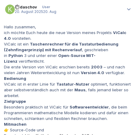
Autor-Statistiken
Kudaschov
User
20. August 2025
20. Aug
Hallo zusammen,
ich möchte Euch heute die neue Version meines Projekts
ViCalc
4.0
vorstellen.
ViCalc ist ein
Taschenrechner für die Tastaturbedienung
(Zehnfingerprinzip) mit Rechenverlauf
, geschrieben
in
Python
3 und unter einer
Open-Source MIT-
Lizenz
veröffentlicht.
Die erste Version von ViCalc erschien bereits
2003
– und nach
vielen Jahren Weiterentwicklung ist nun
Version 4.0
verfügbar.
Bedienung
ViCalc ist in erster Linie für
Tastatur-Nutzer
optimiert, funktioniert
aber selbstverständlich auch mit der
Maus
, falls jemand lieber so
arbeitet.
Zielgruppe
Besonders praktisch ist ViCalc für
Softwareentwickler
, die beim
Programmieren mathematische Modelle kodieren und dafür einen
schnellen, schlanken und flexiblen Rechner brauchen.
Mitmachen
Source-Code und
👉