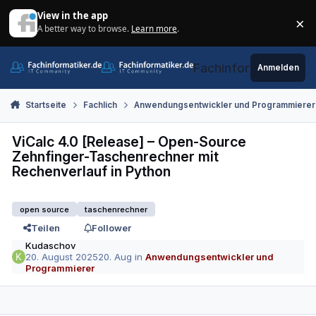
Zum Inhalt springen
View in the app
×
A better way to browse.
Learn more
.
Di
Fachinformatiker.de
Anmelden
Startseite
Fachlich
Anwendungsentwickler und Programmierer
ViCalc 4.0 [Release] – Open-Source
Zehnfinger-Taschenrechner mit
Rechenverlauf in Python
open source
taschenrechner
Teilen
Follower
Kudaschov
20. August 2025
20. Aug
in
Anwendungsentwickler und
Programmierer